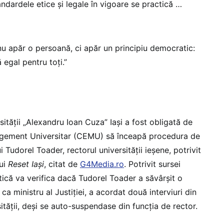
andardele etice și legale în vigoare se practică …
nu apăr o persoană, ci apăr un principiu democratic:
 egal pentru toți.”
ității „Alexandru Ioan Cuza” Iași a fost obligată de
nagement Universitar (CEMU) să înceapă procedura de
i Tudorel Toader, rectorul universității ieșene, potrivit
ui
Reset Iași
, citat de
G4Media.ro
. Potrivit sursei
ică va verifica dacă Tudorel Toader a săvârșit o
ca ministru al Justiției, a acordat două interviuri din
sității, deși se auto-suspendase din funcția de rector.