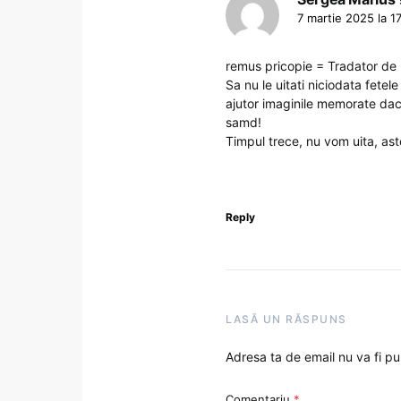
7 martie 2025 la 1
remus pricopie = Tradator de 
Sa nu le uitati niciodata fetele
ajutor imaginile memorate daca 
samd!
Timpul trece, nu vom uita, ast
Reply
LASĂ UN RĂSPUNS
Adresa ta de email nu va fi pu
Comentariu
*