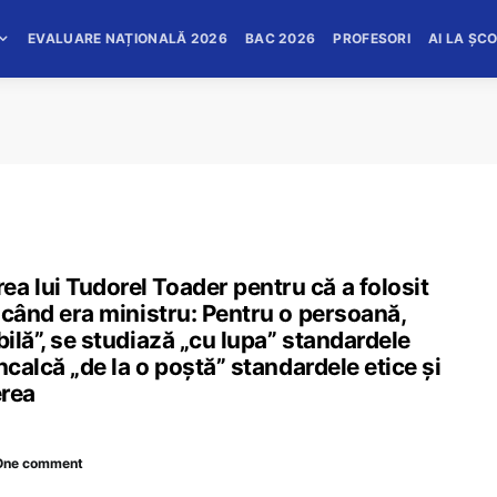
EVALUARE NAȚIONALĂ 2026
BAC 2026
PROFESORI
AI LA ȘC
a lui Tudorel Toader pentru că a folosit
i când era ministru: Pentru o persoană,
bilă”, se studiază „cu lupa” standardele
încalcă „de la o poștă” standardele etice și
erea
One comment