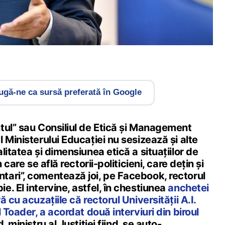
gă-ne ca sursă preferată în Google
tul” sau Consiliul de Etică și Management
 Ministerului Educației nu sesizează şi alte
litatea și dimensiunea etică a situațiilor de
 care se află rectorii-politicieni, care dețin și
ari”, comentează joi, pe Facebook, rectorul
. El intervine, astfel, în chestiunea
anchetei
 cu acuzațiile că rectorul Universității A.I.
 Toader, a acordat două interviuri din biroul
, ministru al Justiției fiind, se auto-