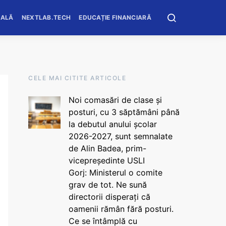
OALĂ
NEXTLAB.TECH
EDUCAȚIE FINANCIARĂ
CELE MAI CITITE ARTICOLE
Noi comasări de clase și
posturi, cu 3 săptămâni până
la debutul anului școlar
2026-2027, sunt semnalate
de Alin Badea, prim-
vicepreședinte USLI
Gorj: Ministerul o comite
grav de tot. Ne sună
directorii disperați că
oamenii rămân fără posturi.
Ce se întâmplă cu