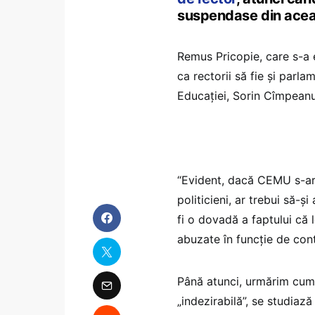
suspendase din acea
Remus Pricopie, care s-a e
ca rectorii să fie și parla
Educației, Sorin Cîmpeanu
“Evident, dacă CEMU s-ar 
politicieni, ar trebui să-ș
fi o dovadă a faptului că 
abuzate în funcție de con
Până atunci, urmărim cum 
„indezirabilă”, se studiaz