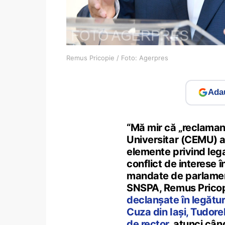
Remus Pricopie / Foto: Agerpres
Adau
“Mă mir că „reclaman
Universitar (CEMU) al
elemente privind lega
conflict de interese în
mandate de parlament
SNSPA, Remus Pricopie
declanșate în legătură
Cuza din Iași, Tudorel
de rector
, atunci când