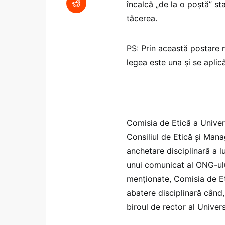
încalcă „de la o poştă” st
tăcerea.
PS: Prin această postare 
legea este una şi se aplică
Comisia de Etică a Univers
Consiliul de Etică și Ma
anchetare disciplinară a lu
unui comunicat al ONG-ul
menționate, Comisia de Et
abatere disciplinară când, 
biroul de rector al Univer