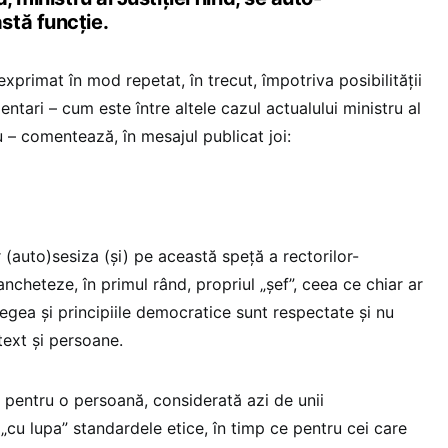
stă funcție.
xprimat în mod repetat, în trecut, împotriva posibilității
mentari – cum este între altele cazul actualului ministru al
 – comentează, în mesajul publicat joi:
(auto)sesiza (şi) pe această speță a rectorilor-
i ancheteze, în primul rând, propriul „șef”, ceea ce chiar ar
legea și principiile democratice sunt respectate și nu
text și persoane.
pentru o persoană, considerată azi de unii
ă „cu lupa” standardele etice, în timp ce pentru cei care