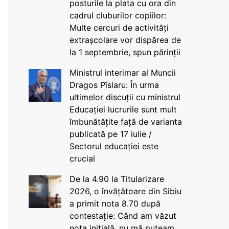
posturile la plata cu ora din
cadrul cluburilor copiilor:
Multe cercuri de activități
extrașcolare vor dispărea de
la 1 septembrie, spun părinții
Ministrul interimar al Muncii
Dragos Pîslaru: În urma
ultimelor discuții cu ministrul
Educației lucrurile sunt mult
îmbunătățite față de varianta
publicată pe 17 iulie /
Sectorul educației este
crucial
De la 4.90 la Titularizare
2026, o învățătoare din Sibiu
a primit nota 8.70 după
contestație: Când am văzut
nota inițială, nu mă puteam