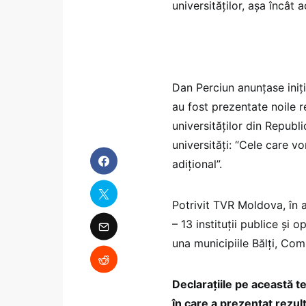
universităților, așa încât 
Dan Perciun anunțase iniț
au fost prezentate noile 
universităților din Republ
universități: “Cele care v
adițional”.
Potrivit TVR Moldova, în a
– 13 instituții publice și 
una municipiile Bălți, Comr
Declarațiile pe această t
în care a prezentat rezult