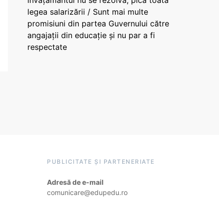
învățământul nu se rezolvă, pică toată
legea salarizării / Sunt mai multe
promisiuni din partea Guvernului către
angajații din educație și nu par a fi
respectate
PUBLICITATE ȘI PARTENERIATE
Adresă de e-mail
comunicare@edupedu.ro