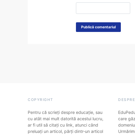
COPYRIGHT
DESPRE
Pentru că scrieți despre educație, sau
EduPedu.
cu atât mai mult datorită acestui lucru,
care găz
ar fi util să citați cu link, atunci când
domeniul
preluați un articol, părți dintr-un articol
Urmărim