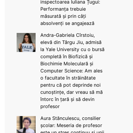
inspectoarea Iuliana Țugui:
Performanța trebuie
măsurată și prin câți
absolvenți se angajează
Andra-Gabriela Cîrstoiu,
elevă din Târgu Jiu, admisă
la Yale University cu o bursă
completă în Biofizică și
Biochimie Moleculară și
Computer Science: Am ales
o facultate în străinătate
pentru că pot deprinde noi
cunoștințe, dar vreau să mă
întorc în țară și să devin
profesor
Aura Stănculescu, consilier
școlar: Meseria de profesor
este un stres continuu și unii