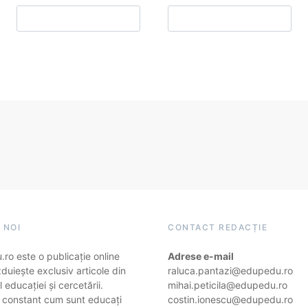
 NOI
CONTACT REDACȚIE
ro este o publicație online
Adrese e-mail
duiește exclusiv articole din
raluca.pantazi@edupedu.ro
 educației și cercetării.
mihai.peticila@edupedu.ro
 constant cum sunt educați
costin.ionescu@edupedu.ro