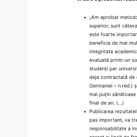
„Am aprobat metodolo
superior, sunt câte
este foarte importan
beneficia de mai mulț
integritate academic
evaluată printr-un s
studenți per univers
deja contractată de 
Germaniei – n.red.) 
mai puțin sănătoase c
final de an. (…)
Publicarea rezultate
pas important, va tre
responsabilitate a in
corect și lipsit de fr