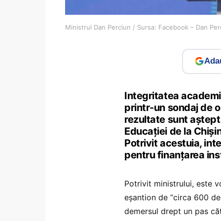
Ministrul Dan Perciun / Sursa: Facebook – Dan Per
Adau
Integritatea academi
printr-un sondaj de op
rezultate sunt aștepta
Educației de la Chiși
Potrivit acestuia, int
pentru finanțarea ins
Potrivit ministrului, este
eșantion de “circa 600 de 
demersul drept un pas cătr