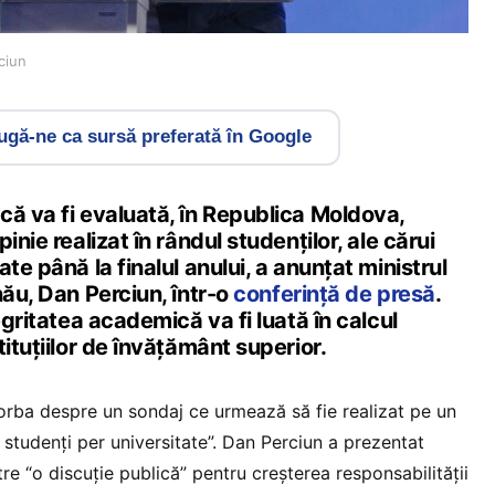
ciun
gă-ne ca sursă preferată în Google
că va fi evaluată, în Republica Moldova,
inie realizat în rândul studenților, ale cărui
te până la finalul anului, a anunțat ministrul
nău, Dan Perciun, într-o
conferință de presă
.
egritatea academică va fi luată în calcul
tituțiilor de învățământ superior.
 vorba despre un sondaj ce urmează să fie realizat pe un
studenți per universitate”. Dan Perciun a prezentat
e “o discuție publică” pentru creșterea responsabilității