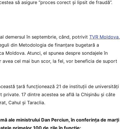
acestea să asigure “proces corect și lipsit de fraudă”.
ial demersul în septembrie, când, potrivit
TVR Moldova
,
reguli din Metodologia de finanțare bugetară a
ica Moldova. Atunci, el spunea despre sondajele în
or avea cel mai bun scor, la fel, vor beneficia de suport
ceastă țară funcționează 21 de instituții de universități
opt private. 17 dintre acestea se află la Chișinău și câte
at, Cahul și Taraclia.
emă ale ministrului Dan Perciun, în conferința de marți
atele primelor 100 de zile în funcție: