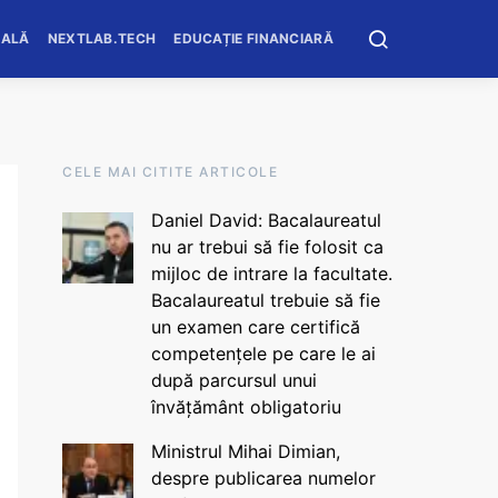
OALĂ
NEXTLAB.TECH
EDUCAȚIE FINANCIARĂ
CELE MAI CITITE ARTICOLE
Daniel David: Bacalaureatul
nu ar trebui să fie folosit ca
mijloc de intrare la facultate.
Bacalaureatul trebuie să fie
un examen care certifică
competențele pe care le ai
după parcursul unui
învățământ obligatoriu
Ministrul Mihai Dimian,
despre publicarea numelor