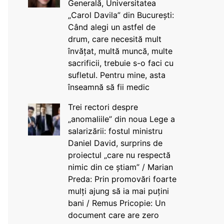
Generală, Universitatea
„Carol Davila” din București:
Când alegi un astfel de
drum, care necesită mult
învățat, multă muncă, multe
sacrificii, trebuie s-o faci cu
sufletul. Pentru mine, asta
înseamnă să fii medic
Trei rectori despre
„anomaliile” din noua Lege a
salarizării: fostul ministru
Daniel David, surprins de
proiectul „care nu respectă
nimic din ce știam” / Marian
Preda: Prin promovări foarte
mulți ajung să ia mai puțini
bani / Remus Pricopie: Un
document care are zero