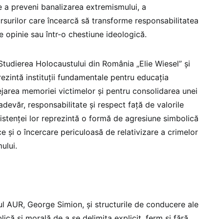
 de a preveni banalizarea extremismului, a
ursurilor care încearcă să transforme responsabilitatea
e opinie sau într-o chestiune ideologică.
 Studierea Holocaustului din România „Elie Wiesel” și
ezintă instituții fundamentale pentru educația
jarea memoriei victimelor și pentru consolidarea unei
adevăr, responsabilitate și respect față de valorile
stenței lor reprezintă o formă de agresiune simbolică
e și o încercare periculoasă de relativizare a crimelor
ului.
l AUR, George Simion, și structurile de conducere ale
lică și morală de a se delimita explicit, ferm și fără