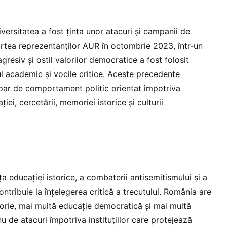
ersitatea a fost ținta unor atacuri și campanii de
artea reprezentanților AUR în octombrie 2023, într-un
gresiv și ostil valorilor democratice a fost folosit
ul academic și vocile critice. Aceste precedente
ipar de comportament politic orientat împotriva
ției, cercetării, memoriei istorice și culturii
 educației istorice, a combaterii antisemitismului și a
 contribuie la înțelegerea critică a trecutului. România are
rie, mai multă educație democratică și mai multă
nu de atacuri împotriva instituțiilor care protejează