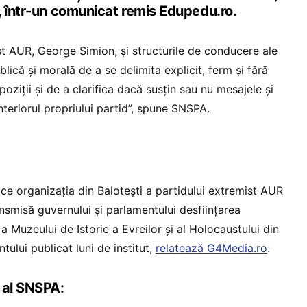
, într-un comunicat remis Edupedu.ro.
st AUR, George Simion, și structurile de conducere ale
blică și morală de a se delimita explicit, ferm și fără
ziții și de a clarifica dacă susțin sau nu mesajele și
interiorul propriului partid”, spune SNSPA.
e organizația din Balotești a partidului extremist AUR
ransmisă guvernului și parlamentului desființarea
și a Muzeului de Istorie a Evreilor și al Holocaustului din
ului publicat luni de institut,
relatează G4Media.ro
.
 al SNSPA: