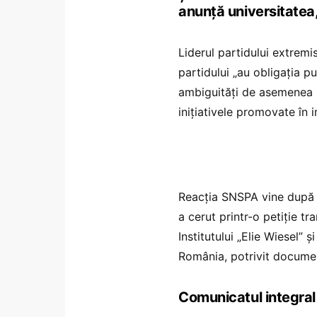
anunță universitatea
Liderul partidului extremi
partidului „au obligația pu
ambiguități de asemenea po
inițiativele promovate în 
Reacția SNSPA vine după c
a cerut printr-o petiție t
Institutului „Elie Wiesel” 
România, potrivit document
Comunicatul integral