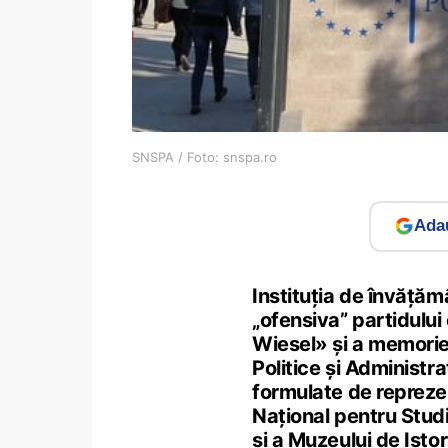
SNSPA / Foto: snspa.ro
Adau
Instituția de învăță
„ofensiva” partidului
Wiesel» și a memoriei
Politice și Administr
formulate de reprezen
Național pentru Stud
și a Muzeului de Istor