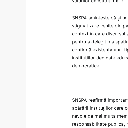
valorilor constituționale.
SNSPA amintește că și univ
stigmatizare venite din p
context în care discursul a
pentru a delegitima spați
confirmă existența unui t
instituțiilor dedicate educa
democratice.
SNSPA reafirmă importanța
apărării instituțiilor care
nevoie de mai multă memo
responsabilitate publică, 