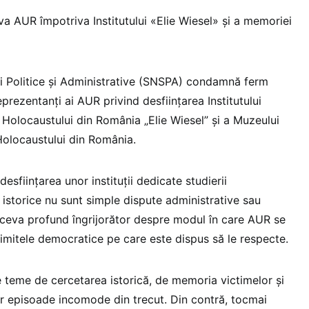
AUR împotriva Institutului «Elie Wiesel» și a memoriei
i Politice și Administrative (SNSPA) condamnă ferm
eprezentanți ai AUR privind desființarea Institutului
 Holocaustului din România „Elie Wiesel” și a Muzeului
l Holocaustului din România.
esființarea unor instituții dedicate studierii
 istorice nu sunt simple dispute administrative sau
ceva profund îngrijorător despre modul în care AUR se
 limitele democratice pe care este dispus să le respecte.
 teme de cercetarea istorică, de memoria victimelor și
r episoade incomode din trecut. Din contră, tocmai