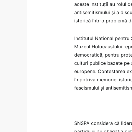
aceste instituții au rolul
antisemitismului și a disc
istorică într-o problemă d
Institutul Național pentru
Muzeul Holocaustului repr
democratică, pentru prote
culturi publice bazate pe 
europene. Contestarea exi
împotriva memoriei istoric
fascismului și antisemitism
SNSPA consideră că lideru
partidului au obligația pub