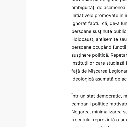
ambiguități de asemenea po
inițiativele promovate în i
ignorat faptul că, de-a lu
persoane susținute publi
Holocaust, antisemite sau
persoane ocupând funcții 
susținere politică. Repeta
instituțiilor care studiaz
față de Mișcarea Legionar
ideologică asumată de ace
Într-un stat democratic, 
campanii politice motivat
Negarea, minimalizarea sa
trecutului reprezintă o am