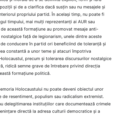
ziții și de a clarifica dacă susțin sau nu mesajele și
nteriorul propriului partid. În același timp, nu poate fi
ngul timpului, mai mulți reprezentanți ai AUR sau
c de această formațiune au promovat mesaje anti-
 nostalgice față de legionarism, unele dintre aceste
de conducere în partid ori beneficiind de toleranță și
rea constantă a unor teme și atacuri împotriva
ă Holocaustul, precum și tolerarea discursurilor nostalgice
ă, ridică semne grave de întrebare privind direcția
astă formațiune politică.
memoria Holocaustului nu poate deveni obiectul unor
e de resentiment, populism sau radicalism extremist.
u delegitimarea instituțiilor care documentează crimele
enințare directă la adresa culturii democratice și a