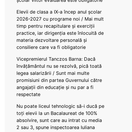
școlar viitor evaluarea este obligatorie
Elevii de clasa a IX-a încep anul școlar
2026-2027 cu programe noi / Mai mult
timp pentru recapitulare și exerciții
practice, iar dirigenția este înlocuită de
materia dezvoltare personală și
consiliere care va fi obligatorie
Vicepremierul Tanczos Barna: Dacă
învățământul nu se rezolvă, pică toată
legea salarizării / Sunt mai multe
promisiuni din partea Guvernului către
angajații din educație și nu par a fi
respectate
Nu poate liceul tehnologic să-i ducă pe
toți elevii la un Bacalaureat de 100%
absolvire, sunt care au intrat cu media
2 sau 3, spune inspectoarea Iuliana