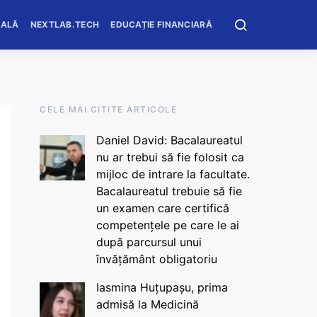
OALĂ
NEXTLAB.TECH
EDUCAȚIE FINANCIARĂ
CELE MAI CITITE ARTICOLE
Daniel David: Bacalaureatul
nu ar trebui să fie folosit ca
mijloc de intrare la facultate.
Bacalaureatul trebuie să fie
un examen care certifică
competențele pe care le ai
după parcursul unui
învățământ obligatoriu
Iasmina Huțupașu, prima
admisă la Medicină