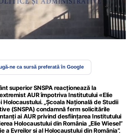
gă-ne ca sursă preferată în Google
mânt superior SNSPA reacționează la
 extremist AUR împotriva Institutului «Elie
 Holocaustului. „Școala Națională de Studii
ative (SNSPA) condamnă ferm solicitările
tanți ai AUR privind desființarea Institutului
ierea Holocaustului din România „Elie Wiesel”
ie a Evreilor și al Holocaustului din România”,