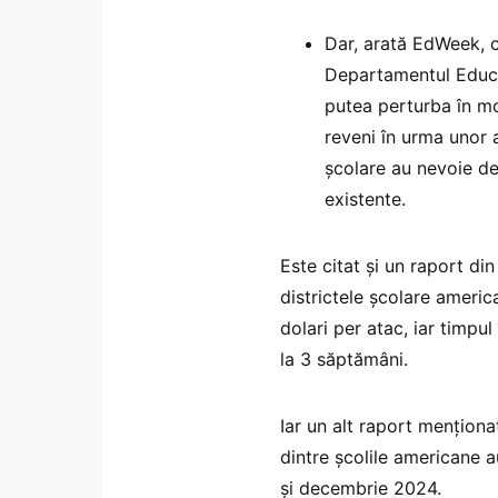
Dar, arată EdWeek, ci
Departamentul Educaț
putea perturba în mo
reveni în urma unor a
școlare au nevoie de
existente.
Este citat și un raport di
districtele școlare americ
dolari per atac, iar timpul
la 3 săptămâni.
Iar un alt raport menționat
dintre școlile americane a
și decembrie 2024.