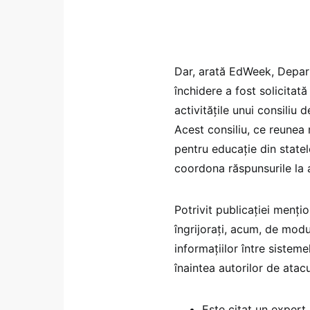
Dar, arată EdWeek, Depart
închidere a fost solicitat
activitățile unui consiliu
Acest consiliu, ce reunea 
pentru educație din statel
coordona răspunsurile la a
Potrivit publicației mențio
îngrijorați, acum, de modu
informațiilor între sistem
înaintea autorilor de atacu
Este citat un expert 