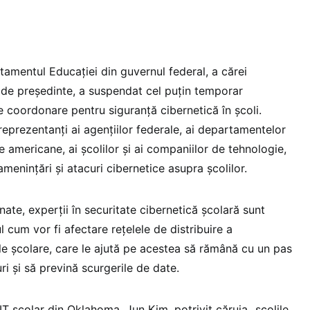
amentul Educației din guvernul federal, a cărei
ă de președinte, a suspendat cel puțin temporar
 de coordonare pentru siguranță cibernetică în școli.
reprezentanți ai agențiilor federale, ai departamentelor
e americane, ai școlilor și ai companiilor de tehnologie,
menințări și atacuri cibernetice asupra școlilor.
nate, experții în securitate cibernetică școlară sunt
l cum vor fi afectare rețelele de distribuire a
ele școlare, care le ajută pe acestea să rămână cu un pas
ri și să prevină scurgerile de date.
IT școlar din Oklahoma, Jun Kim, potrivit căruia „școlile