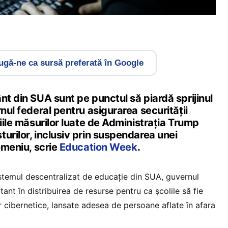
gă-ne ca sursă preferată în Google
nt din SUA sunt pe punctul să piardă sprijinul
rnul federal pentru asigurarea securității
țiile măsurilor luate de Administrația Trump
urilor, inclusiv prin suspendarea unei
domeniu, scrie
Education Week
.
 sistemul descentralizat de educație din SUA, guvernul
ant în distribuirea de resurse pentru ca școlile să fie
or cibernetice, lansate adesea de persoane aflate în afara