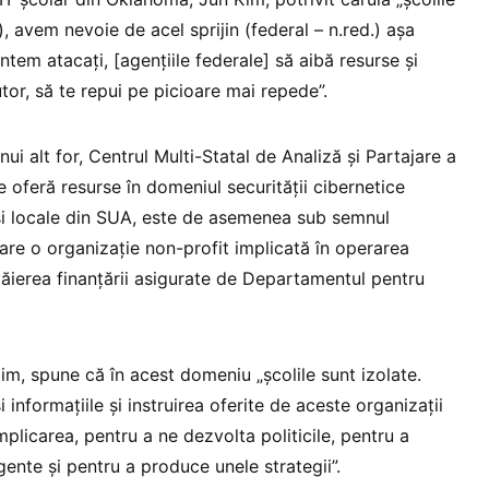
, avem nevoie de acel sprijin (federal – n.red.) așa
ntem atacați, [agențiile federale] să aibă resurse și
utor, să te repui pe picioare mai repede”.
nui alt for, Centrul Multi-Statal de Analiză și Partajare a
ce oferă resurse în domeniul securității cibernetice
și locale din SUA, este de asemenea sub semnul
n care o organizație non-profit implicată în operarea
tăierea finanțării asigurate de Departamentul pentru
im, spune că în acest domeniu „școlile sunt izolate.
 informațiile și instruirea oferite de aceste organizații
mplicarea, pentru a ne dezvolta politicile, pentru a
gente și pentru a produce unele strategii”.