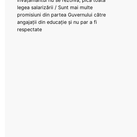
învățământul nu se rezolvă, pică toată
legea salarizării / Sunt mai multe
promisiuni din partea Guvernului către
angajații din educație și nu par a fi
respectate