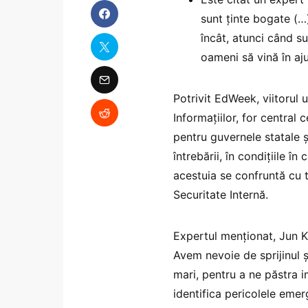
sunt ținte bogate (…)
încât, atunci când su
oameni să vină în aj
Potrivit EdWeek, viitorul u
Informațiilor, for central 
pentru guvernele statale 
întrebării, în condițiile î
acestuia se confruntă cu 
Securitate Internă.
Expertul menționat, Jun K
Avem nevoie de sprijinul și
mari, pentru a ne păstra i
identifica pericolele emer