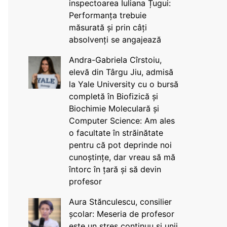
inspectoarea Iuliana Țugui:
Performanța trebuie
măsurată și prin câți
absolvenți se angajează
Andra-Gabriela Cîrstoiu,
elevă din Târgu Jiu, admisă
la Yale University cu o bursă
completă în Biofizică și
Biochimie Moleculară și
Computer Science: Am ales
o facultate în străinătate
pentru că pot deprinde noi
cunoștințe, dar vreau să mă
întorc în țară și să devin
profesor
Aura Stănculescu, consilier
școlar: Meseria de profesor
este un stres continuu și unii