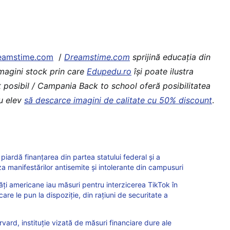
eamstime.com
/
Dreamstime.com
sprijină educaţia din
imagini stock prin care
Edupedu.ro
îşi poate ilustra
t posibil / Campania Back to school oferă posibilitatea
au elev
să descarce imagini de calitate cu 50% discount
.
 piardă finanțarea din partea statului federal și a
za manifestărilor antisemite și intolerante din campusuri
tăți americane iau măsuri pentru interzicerea TikTok în
care le pun la dispoziție, din rațiuni de securitate a
rvard, instituție vizată de măsuri financiare dure ale