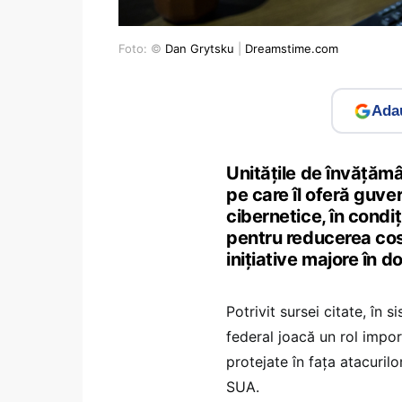
Foto: ©
Dan Grytsku
|
Dreamstime.com
Adau
Unitățile de învățămâ
pe care îl oferă guve
cibernetice, în condi
pentru reducerea cost
inițiative majore în 
Potrivit sursei citate, în
federal joacă un rol import
protejate în fața atacuril
SUA.