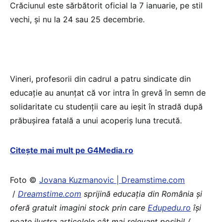
Crăciunul este sărbătorit oficial la 7 ianuarie, pe stil
vechi, şi nu la 24 sau 25 decembrie.
Vineri, profesorii din cadrul a patru sindicate din
educaţie au anunţat că vor intra în grevă în semn de
solidaritate cu studenţii care au ieşit în stradă după
prăbuşirea fatală a unui acoperiş luna trecută.
Citește mai mult pe G4Media.ro
Foto ©
Jovana Kuzmanovic | Dreamstime.com
/
Dreamstime.com
sprijină educaţia din România şi
oferă gratuit imagini stock prin care
Edupedu.ro
îşi
poate ilustra articolele cât mai relevant posibil /