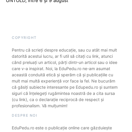
UNTOLD, între 6 și 9 august
COPYRIGHT
Pentru că scrieți despre educație, sau cu atât mai mult
datorită acestui lucru, ar fi util să citați cu link, atunci
când preluați un articol, părți dintr-un articol sau o idee
care v-a inspirat. Noi, la EduPedu.ro ne-am asumat
această conduită etică și sperăm că și publicațiile cu
mult mai multă experiență vor face la fel. Ne bucurăm
că găsiți subiecte interesante pe Edupedu.ro și suntem
siguri că înțelegeți rugămintea noastră de a cita sursa
(cu link), ca o declarație reciprocă de respect și
profesionalism. Vă mulțumim!
DESPRE NOI
EduPedu.ro este o publicație online care găzduiește