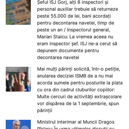
Șeful ISJ Gorj, alți 8 inspectori și
personal auxiliar trebuie să returneze
peste 55.000 de lei, bani acordați
pentru decontarea navetei, timp de
peste un an / Inspectorul general,
Marian Staicu: La vremea aceea nu
eram inspector șef. ISJ ne-a cerut să
depunem documente pentru
decontarea navetei
Mai mulți părinți solicită, într-o petiție,
anularea deciziei ISMB de a nu mai
acorda sumele pentru posturile la plata
cu ora din cadrul cluburilor copiilor:
Multe cercuri de activități extrașcolare
vor dispărea de la 1 septembrie, spun
părinții
Ministrul interimar al Muncii Dragos
Pîslaru: În urma ultimelor discuții cu