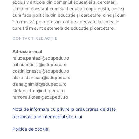
exclusiv articole din domeniul educației și cercetării.
Urmărim constant cum sunt educați copiii noștri, cine și
cum face politicile din educație și cercetare, cine și cum
îi formează pe profesori, cât de adecvate la lumea în
care trăim sunt sistemele de educație și cercetare.
CONTACT REDACȚIE
Adrese e-mail
raluca.pantazi@edupedu.ro
mihai.peticila@edupedu.ro
costin.ionescu@edupedu.ro
alexa.stanescu@edupedu.ro
diana.ghimisi@edupedu.ro
stefan.lefter@edupedu.ro
ramona.florea@edupedu.ro
Notă de informare cu privire la prelucrarea de date
personale prin intermediul site-ului
Politica de cookie