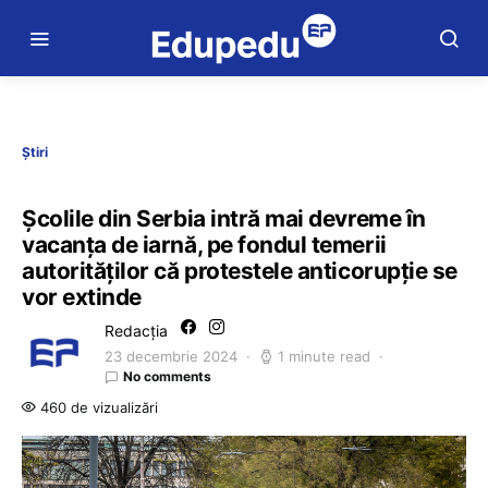
Știri
Şcolile din Serbia intră mai devreme în
vacanţa de iarnă, pe fondul temerii
autorităților că protestele anticorupție se
vor extinde
Redacția
23 decembrie 2024
1 minute read
No comments
460 de vizualizări