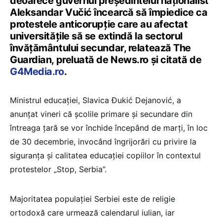
deoarece guvernul preşedintelui naţionalist
Aleksandar Vučić încearcă să împiedice ca
protestele anticorupţie care au afectat
universităţile să se extindă la sectorul
învăţământului secundar, relatează The
Guardian, preluată de News.ro și citată de
G4Media.ro
.
Ministrul educaţiei, Slavica Đukić Dejanović, a
anunţat vineri că şcolile primare şi secundare din
întreaga ţară se vor închide începând de marţi, în loc
de 30 decembrie, invocând îngrijorări cu privire la
siguranţa şi calitatea educaţiei copiilor în contextul
protestelor „Stop, Serbia”.
Majoritatea populaţiei Serbiei este de religie
ortodoxă care urmează calendarul iulian, iar