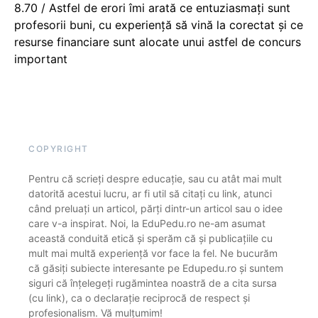
8.70 / Astfel de erori îmi arată ce entuziasmați sunt
profesorii buni, cu experiență să vină la corectat și ce
resurse financiare sunt alocate unui astfel de concurs
important
COPYRIGHT
Pentru că scrieți despre educație, sau cu atât mai mult
datorită acestui lucru, ar fi util să citați cu link, atunci
când preluați un articol, părți dintr-un articol sau o idee
care v-a inspirat. Noi, la EduPedu.ro ne-am asumat
această conduită etică și sperăm că și publicațiile cu
mult mai multă experiență vor face la fel. Ne bucurăm
că găsiți subiecte interesante pe Edupedu.ro și suntem
siguri că înțelegeți rugămintea noastră de a cita sursa
(cu link), ca o declarație reciprocă de respect și
profesionalism. Vă mulțumim!