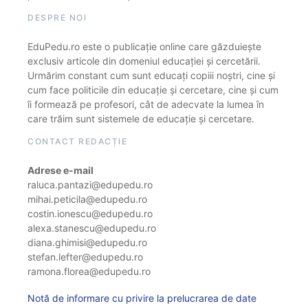
DESPRE NOI
EduPedu.ro este o publicație online care găzduiește
exclusiv articole din domeniul educației și cercetării.
Urmărim constant cum sunt educați copiii noștri, cine și
cum face politicile din educație și cercetare, cine și cum
îi formează pe profesori, cât de adecvate la lumea în
care trăim sunt sistemele de educație și cercetare.
CONTACT REDACȚIE
Adrese e-mail
raluca.pantazi@edupedu.ro
mihai.peticila@edupedu.ro
costin.ionescu@edupedu.ro
alexa.stanescu@edupedu.ro
diana.ghimisi@edupedu.ro
stefan.lefter@edupedu.ro
ramona.florea@edupedu.ro
Notă de informare cu privire la prelucrarea de date