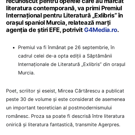
recunoscut pentru operele care au marcat
literatura contemporană, va primi Premiul
Internaţional pentru Literatură „Exlibris” în
oraşul spaniol Murcia, relatează marţi
agenţia de știri EFE, potrivit
G4Media.ro
.
Premiul va fi înmânat pe 26 septembrie, în
cadrul celei de-a opta ediţii a Săptămânii
Internaţionale de Literatură „Exlibris” din oraşul
Murcia.
Poet, scriitor şi eseist, Mircea Cărtărescu a publicat
peste 30 de volume şi este considerat de asemenea
un important teoretician al postmodernismului
românesc. Proza sa poate fi descrisă între literatura
onirică şi literatura fantastică, transmite Agerpres.