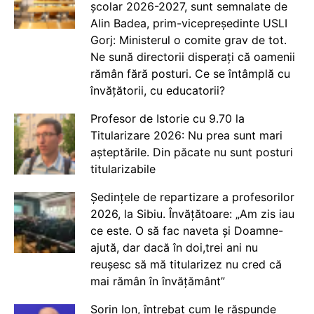
școlar 2026-2027, sunt semnalate de
Alin Badea, prim-vicepreședinte USLI
Gorj: Ministerul o comite grav de tot.
Ne sună directorii disperați că oamenii
rămân fără posturi. Ce se întâmplă cu
învățătorii, cu educatorii?
Profesor de Istorie cu 9.70 la
Titularizare 2026: Nu prea sunt mari
așteptările. Din păcate nu sunt posturi
titularizabile
Ședințele de repartizare a profesorilor
2026, la Sibiu. Învățătoare: „Am zis iau
ce este. O să fac naveta și Doamne-
ajută, dar dacă în doi,trei ani nu
reușesc să mă titularizez nu cred că
mai rămân în învățământ”
Sorin Ion, întrebat cum le răspunde