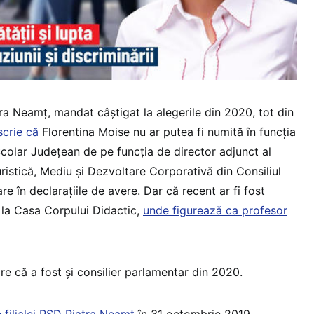
atra Neamț, mandat câștigat la alegerile din 2020, tot din
scrie că
Florentina Moise nu ar putea fi numită în funcția
Școlar Județean de pe funcția de director adjunct al
ristică, Mediu și Dezvoltare Corporativă din Consiliul
 în declarațiile de avere. Dar că recent ar fi fost
u la Casa Corpului Didactic,
unde figurează ca profesor
re că a fost și consilier parlamentar din 2020.
 filialei PSD Piatra Neamț
în 31 octombrie 2019.