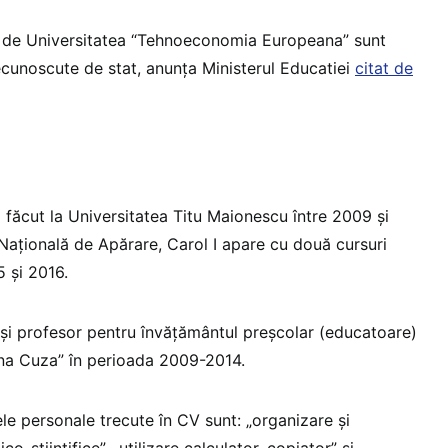
e de Universitatea “Tehnoeconomia Europeana” sunt
recunoscute de stat, anunța Ministerul Educatiei
citat de
a făcut la Universitatea Titu Maionescu între 2009 și
 Națională de Apărare, Carol I apare cu două cursuri
5 și 2016.
 și profesor pentru învățământul preșcolar (educatoare)
ena Cuza” în perioada 2009-2014.
le personale trecute în CV sunt: „organizare și
o-științifice”, „utilizare calculator, copiator” și