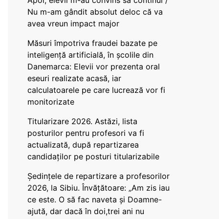
Apoi, elevii m-au convins să continui /
Nu m-am gândit absolut deloc că va
avea vreun impact major
Măsuri împotriva fraudei bazate pe
inteligență artificială, în școlile din
Danemarca: Elevii vor prezenta oral
eseuri realizate acasă, iar
calculatoarele pe care lucrează vor fi
monitorizate
Titularizare 2026. Astăzi, lista
posturilor pentru profesori va fi
actualizată, după repartizarea
candidaților pe posturi titularizabile
Ședințele de repartizare a profesorilor
2026, la Sibiu. Învățătoare: „Am zis iau
ce este. O să fac naveta și Doamne-
ajută, dar dacă în doi,trei ani nu