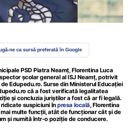
gă-ne ca sursă preferată în Google
nicipale PSD Piatra Neamț, Florentina Luca
nspector școlar general al ISJ Neamț, potrivit
e de Edupedu.ro. Surse din Ministerul Educației
upedu.ro că a fost verificată legalitatea
ție și concluzia juriștilor a fost că ar fi legală.
ridicate suspiciuni în
presa locală
, Florentina
ai multe funcții, atât de funcționar cât și de
um și numită într-o poziție de conducere.