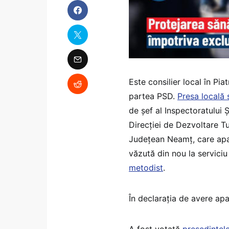
Este consilier local în Pi
partea PSD.
Presa locală 
de șef al Inspectoratului 
Direcției de Dezvoltare Tu
Județean Neamț, care apare
văzută din nou la servici
metodist
.
În declarația de avere apa
A fost votată
președintele