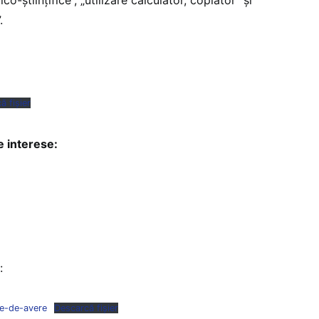
.
ă fișier
e interese:
:
ie-de-avere
Descarcă fișier