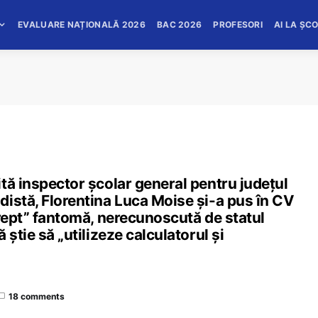
EVALUARE NAȚIONALĂ 2026
BAC 2026
PROFESORI
AI LA ȘC
tă inspector școlar general pentru județul
istă, Florentina Luca Moise și-a pus în CV
drept” fantomă, nerecunoscută de statul
știe să „utilizeze calculatorul și
18 comments