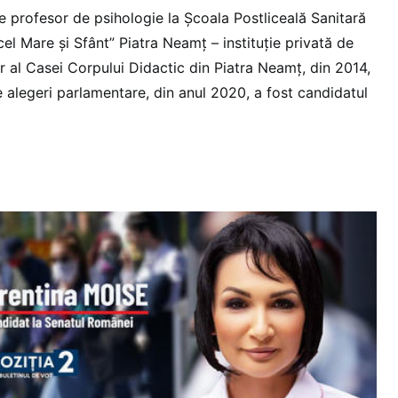
e profesor de psihologie la Şcoala Postliceală Sanitară
cel Mare şi Sfânt” Piatra Neamț – instituție privată de
r al Casei Corpului Didactic din Piatra Neamț, din 2014,
le alegeri parlamentare, din anul 2020, a fost candidatul