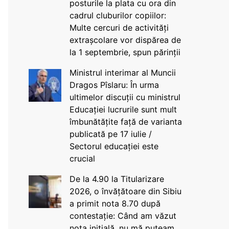
posturile la plata cu ora din
cadrul cluburilor copiilor:
Multe cercuri de activități
extrașcolare vor dispărea de
la 1 septembrie, spun părinții
Ministrul interimar al Muncii
Dragos Pîslaru: În urma
ultimelor discuții cu ministrul
Educației lucrurile sunt mult
îmbunătățite față de varianta
publicată pe 17 iulie /
Sectorul educației este
crucial
De la 4.90 la Titularizare
2026, o învățătoare din Sibiu
a primit nota 8.70 după
contestație: Când am văzut
nota inițială, nu mă puteam