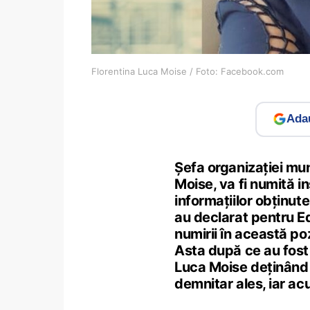
Florentina Luca Moise / Foto: Facebook.com
Adau
Șefa organizației mu
Moise, va fi numită i
informațiilor obținut
au declarat pentru Ed
numirii în această pozi
Asta după ce au fost 
Luca Moise deținând m
demnitar ales, iar ac