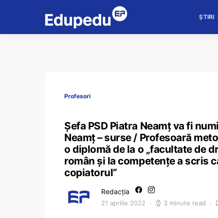
ȘTIRI
Profesori
Șefa PSD Piatra Neamț va fi numi
Neamț – surse / Profesoară metod
o diplomă de la o „facultate de 
român și la competențe a scris că 
copiatorul”
Redacția
21 aprilie 2022
3 minute read