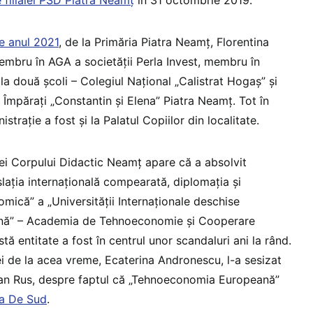
pe anul 2021
, de la Primăria Piatra Neamț, Florentina
membru în AGA a societății Perla Invest, membru în
 la două școli – Colegiul Național „Calistrat Hogaș” și
i Împărați „Constantin și Elena” Piatra Neamț. Tot în
trație a fost și la Palatul Copiilor din localitate.
ei Corpului Didactic Neamț apare că a absolvit
slația internațională compearată, diplomația și
mică” a „Universității Internaționale deschise
ă” – Academia de Tehnoeconomie și Cooperare
 entitate a fost în centrul unor scandaluri ani la rând.
ei de la acea vreme, Ecaterina Andronescu, l-a sesizat
Ioan Rus, despre faptul că „Tehnoeconomia Europeană”
ta De Sud
.