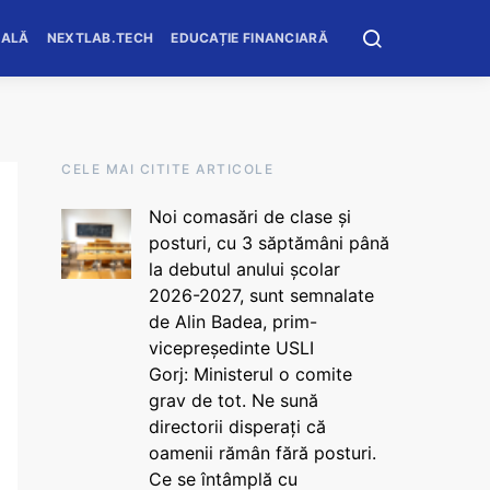
OALĂ
NEXTLAB.TECH
EDUCAȚIE FINANCIARĂ
CELE MAI CITITE ARTICOLE
Noi comasări de clase și
posturi, cu 3 săptămâni până
la debutul anului școlar
2026-2027, sunt semnalate
de Alin Badea, prim-
vicepreședinte USLI
Gorj: Ministerul o comite
grav de tot. Ne sună
directorii disperați că
oamenii rămân fără posturi.
Ce se întâmplă cu