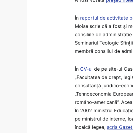
În
raportul de activitate 
Moise scrie că a fost și 
consiliile de administrație
Seminariul Teologic Sfinți
membră consiliul de adminis
În
CV-ul
de pe site-ul Cas
„Facultatea de drept, legi
consultanță juridico-econo
„Tehnoeconomia European
româno-americană”. Această
În 2002 ministrul Educați
pe ministrul de interne, 
încalcă legea,
scria Gaze