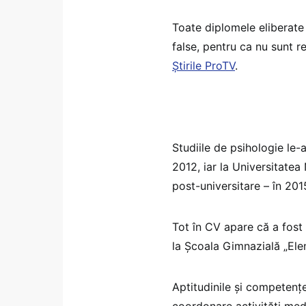
Toate diplomele eliberat
false, pentru ca nu sunt 
Știrile ProTV
.
Studiile de psihologie le-
2012, iar la Universitatea
post-universitare – în 201
Tot în CV apare că a fost
la Școala Gimnazială „El
Aptitudinile și competențe
coordonare activități medic