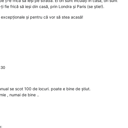
e ți-e frică să ieși pe stradă. Ei ori sunt încuiați în casă, ori sunt
i fie frică să ieși din casă, prin Londra și Paris (se știe!).
le excepționale și pentru că vor să stea acasă!
:30
anual se scot 100 de locuri. poate e bine de știut.
mie , numai de bine ..
e: