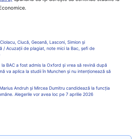
 Economice.
t Ciolacu, Ciucă, Geoană, Lasconi, Simion și
/ Acuzații de plagiat, note mici la Bac, șefi de
e
0 la BAC a fost admis la Oxford și vrea să revină după
ă va aplica la studii în Munchen și nu intenționează să
Marius Andruh și Mircea Dumitru candidează la funcția
mâne. Alegerile vor avea loc pe 7 aprilie 2026