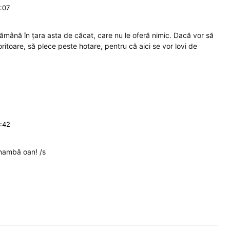
8:07
ămână în țara asta de căcat, care nu le oferă nimic. Dacă vor să
oritoare, să plece peste hotare, pentru că aici se vor lovi de
6:42
nambă oan! /s