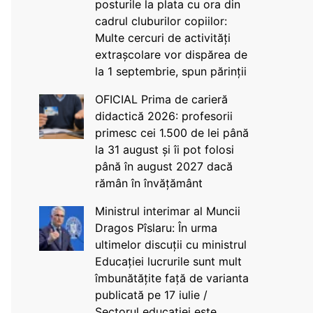
posturile la plata cu ora din
cadrul cluburilor copiilor:
Multe cercuri de activități
extrașcolare vor dispărea de
la 1 septembrie, spun părinții
OFICIAL Prima de carieră
didactică 2026: profesorii
primesc cei 1.500 de lei până
la 31 august și îi pot folosi
până în august 2027 dacă
rămân în învățământ
Ministrul interimar al Muncii
Dragos Pîslaru: În urma
ultimelor discuții cu ministrul
Educației lucrurile sunt mult
îmbunătățite față de varianta
publicată pe 17 iulie /
Sectorul educației este