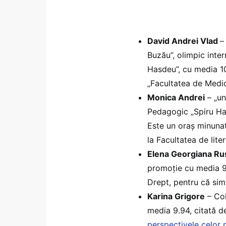
David Andrei Vlad
–
Buzău”, olimpic inter
Hasdeu”, cu media 10
„Facultatea de Medici
Monica Andrei
– „un
Pedagogic „Spiru Hare
Este un oraș minunat
la Facultatea de lit
Elena Georgiana Ru
promoție cu media 9.
Drept, pentru că si
Karina Grigore
– Col
media 9.94, citată 
perspectivele celor 