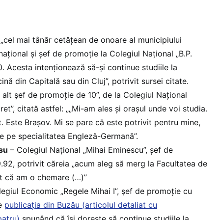
 „cel mai tânăr cetățean de onoare al municipiului
național și șef de promoție la Colegiul Național „B.P.
. Acesta intenționează să-și continue studiile la
nă din Capitală sau din Cluj”, potrivit sursei citate.
 alt șef de promoție de 10”, de la Colegiul Național
t”, citată astfel: „„Mi-am ales și orașul unde voi studia.
. Este Brașov. Mi se pare că este potrivit pentru mine,
ere pe specialitatea Engleză-Germană”.
su
– Colegiul Național „Mihai Eminescu”, șef de
92, potrivit căreia „acum aleg să merg la Facultatea de
mt că am o chemare (…)”
egiul Economic „Regele Mihai I”, șef de promoție cu
de
publicația din Buzău (articolul detaliat cu
patru)
spunând că își dorește să continue studiile la