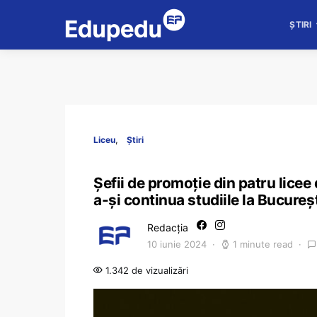
ȘTIRI
Liceu
Știri
Șefii de promoție din patru lice
a-și continua studiile la Bucureș
Redacția
10 iunie 2024
1 minute read
1.342 de vizualizări