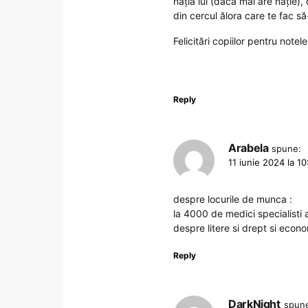
nația lui (dacă mai are nație), d
din cercul ălora care te fac să-ț
Felicitări copiilor pentru note
Reply
Arabela
spune:
11 iunie 2024 la 10
despre locurile de munca :
la 4000 de medici specialisti 
despre litere si drept si econo
Reply
DarkNight
spun