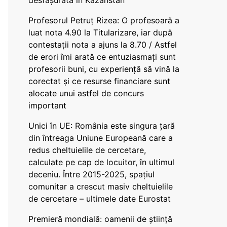
desfășurată în Kazahstan
Profesorul Petruț Rizea: O profesoară a
luat nota 4.90 la Titularizare, iar după
contestații nota a ajuns la 8.70 / Astfel
de erori îmi arată ce entuziasmați sunt
profesorii buni, cu experiență să vină la
corectat și ce resurse financiare sunt
alocate unui astfel de concurs
important
Unici în UE: România este singura țară
din întreaga Uniune Europeană care a
redus cheltuielile de cercetare,
calculate pe cap de locuitor, în ultimul
deceniu. Între 2015-2025, spațiul
comunitar a crescut masiv cheltuielile
de cercetare – ultimele date Eurostat
Premieră mondială: oamenii de știință