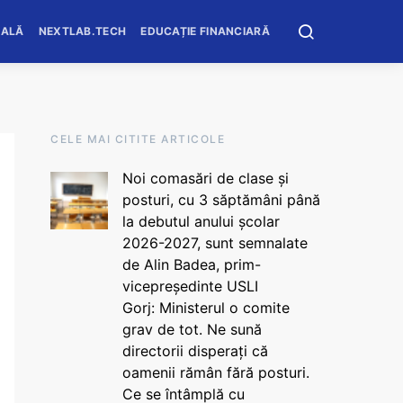
OALĂ
NEXTLAB.TECH
EDUCAȚIE FINANCIARĂ
CELE MAI CITITE ARTICOLE
Noi comasări de clase și
posturi, cu 3 săptămâni până
la debutul anului școlar
2026-2027, sunt semnalate
de Alin Badea, prim-
vicepreședinte USLI
Gorj: Ministerul o comite
grav de tot. Ne sună
directorii disperați că
oamenii rămân fără posturi.
Ce se întâmplă cu