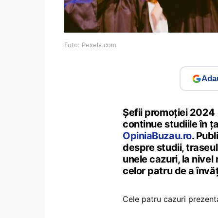
Foto: Pexels.com
Adau
Șefii promoției 2024 
continue studiile în ța
OpiniaBuzau.ro
. Publ
despre studii, traseu
unele cazuri, la nivel
celor patru de a învăț
Cele patru cazuri prezent