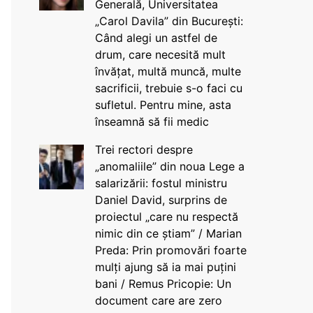
Generală, Universitatea
„Carol Davila” din București:
Când alegi un astfel de
drum, care necesită mult
învățat, multă muncă, multe
sacrificii, trebuie s-o faci cu
sufletul. Pentru mine, asta
înseamnă să fii medic
Trei rectori despre
„anomaliile” din noua Lege a
salarizării: fostul ministru
Daniel David, surprins de
proiectul „care nu respectă
nimic din ce știam” / Marian
Preda: Prin promovări foarte
mulți ajung să ia mai puțini
bani / Remus Pricopie: Un
document care are zero