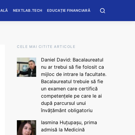
OALĂ
NEXTLAB.TECH
EDUCAȚIE FINANCIARĂ
CELE MAI CITITE ARTICOLE
Daniel David: Bacalaureatul
nu ar trebui să fie folosit ca
mijloc de intrare la facultate.
Bacalaureatul trebuie să fie
un examen care certifică
competențele pe care le ai
după parcursul unui
învățământ obligatoriu
Iasmina Huțupașu, prima
admisă la Medicină