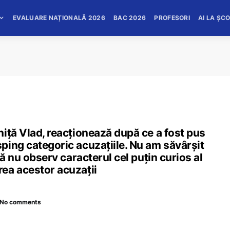
EVALUARE NAȚIONALĂ 2026
BAC 2026
PROFESORI
AI LA ȘC
iță Vlad, reacționează după ce a fost pus
ping categoric acuzațiile. Nu am săvârșit
să nu observ caracterul cel puțin curios al
ea acestor acuzații
No comments