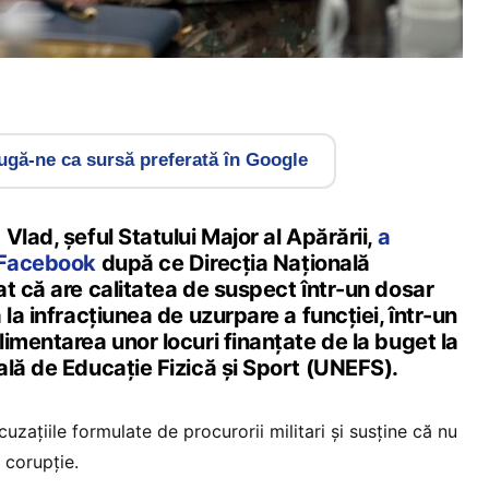
gă-ne ca sursă preferată în Google
Vlad, șeful Statului Major al Apărării,
a
e Facebook
după ce Direcția Națională
t că are calitatea de suspect într-un dosar
 la infracțiunea de uzurpare a funcției, într-un
imentarea unor locuri finanțate de la buget la
ală de Educație Fizică și Sport (UNEFS).
uzațiile formulate de procurorii militari și susține că nu
 corupție.