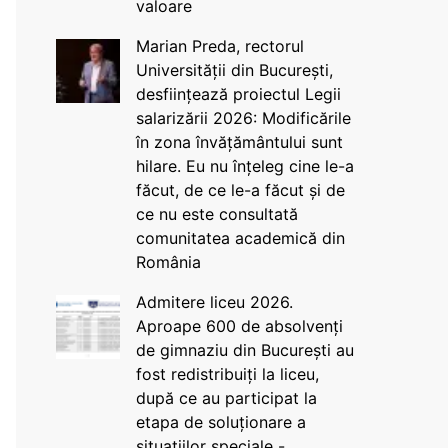
valoare
Marian Preda, rectorul
Universității din București,
desființează proiectul Legii
salarizării 2026: Modificările
în zona învățământului sunt
hilare. Eu nu înțeleg cine le-a
făcut, de ce le-a făcut și de
ce nu este consultată
comunitatea academică din
România
Admitere liceu 2026.
Aproape 600 de absolvenți
de gimnaziu din București au
fost redistribuiți la liceu,
după ce au participat la
etapa de soluționare a
situațiilor speciale -