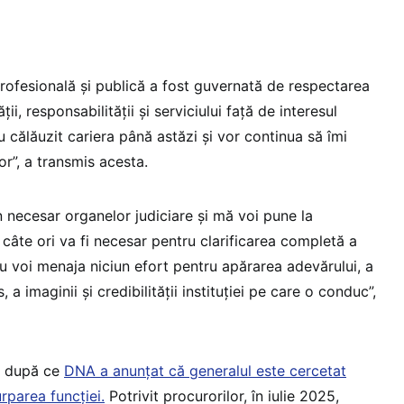
profesională și publică a fost guvernată de respectarea
tății, responsabilității și serviciului față de interesul
u călăuzit cariera până astăzi și vor continua să îmi
or”, a transmis acesta.
in necesar organelor judiciare și mă voi pune la
 câte ori va fi necesar pentru clarificarea completă a
, nu voi menaja niciun efort pentru apărarea adevărului, a
, a imaginii și credibilității instituției pe care o conduc”,
re după ce
DNA a anunțat că generalul este cercetat
rparea funcției.
Potrivit procurorilor, în iulie 2025,