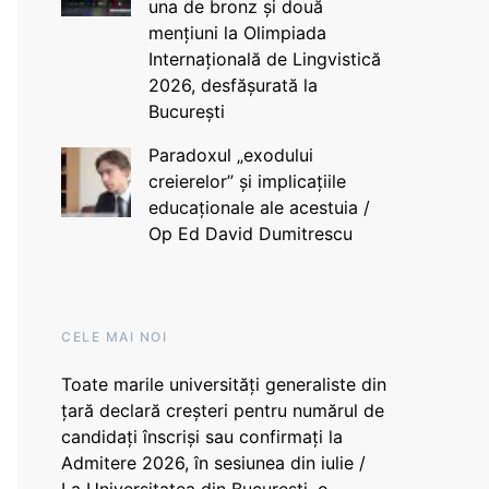
una de bronz și două
mențiuni la Olimpiada
Internațională de Lingvistică
2026, desfășurată la
București
Paradoxul „exodului
creierelor” și implicațiile
educaționale ale acestuia /
Op Ed David Dumitrescu
CELE MAI NOI
Toate marile universități generaliste din
țară declară creșteri pentru numărul de
candidați înscriși sau confirmați la
Admitere 2026, în sesiunea din iulie /