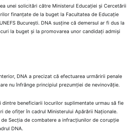
rea unei solicitări către Ministerul Educației și Cercetării
ilor finanțate de la buget la Facultatea de Educație
l UNEFS București. DNA susține că demersul ar fi dus la
curi la buget și la promovarea unor candidați admiși
nterior, DNA a precizat că efectuarea urmăririi penale
are nu înfrânge principiul prezumției de nevinovăție.
ei dintre beneficiarii locurilor suplimentate urmau să fie
ri de ofițer în cadrul Ministerului Apărării Naționale.
 de Secția de combatere a infracțiunilor de corupție
cadrul DNA.