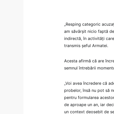
„Resping categoric acuzaț
am săvârșit nicio faptă de
indirectă, în activități ca
transmis șeful Armatei.
Acesta afirmă că are încre
semnul întrebării momentul
„Voi avea încredere că ade
probelor, însă nu pot să n
pentru formularea acestor 
de aproape un an, iar dec
un context deosebit de sen