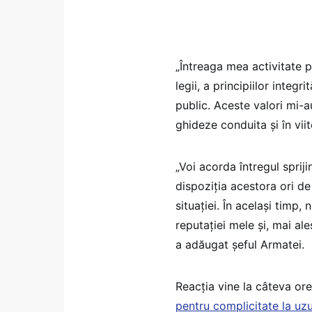
„Întreaga mea activitate 
legii, a principiilor integri
public. Aceste valori mi-a
ghideze conduita și în viit
„Voi acorda întregul sprij
dispoziția acestora ori de
situației. În același timp
reputației mele și, mai ales
a adăugat șeful Armatei.
Reacția vine la câteva o
pentru complicitate la uzu