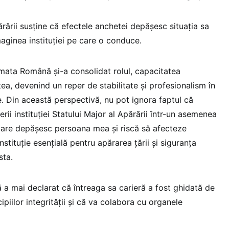
ărării susține că efectele anchetei depășesc situația sa
aginea instituției pe care o conduce.
ata Română și-a consolidat rolul, capacitatea
tea, devenind un reper de stabilitate și profesionalism în
le. Din această perspectivă, nu pot ignora faptul că
rii instituției Statului Major al Apărării într-un asemenea
re depășesc persoana mea și riscă să afecteze
nstituție esențială pentru apărarea țării și siguranța
sta.
 a mai declarat că întreaga sa carieră a fost ghidată de
cipiilor integrității și că va colabora cu organele