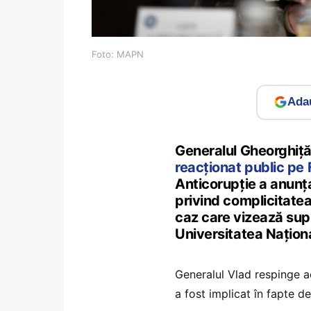
Foto: MAPN
Adau
Generalul Gheorghiță 
reacționat public p
Anticorupție a anunța
privind complicitatea
caz care vizează supl
Universitatea Națion
Generalul Vlad respinge ac
a fost implicat în fapte de