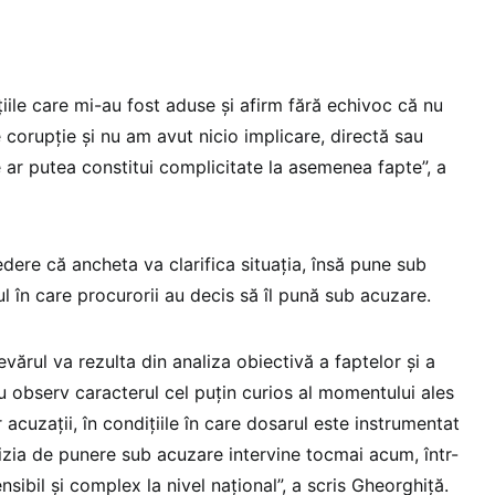
iile care mi-au fost aduse și afirm fără echivoc că nu
 corupție și nu am avut nicio implicare, directă sau
re ar putea constitui complicitate la asemenea fapte”, a
dere că ancheta va clarifica situația, însă pune sub
 în care procurorii au decis să îl pună sub acuzare.
vărul va rezulta din analiza obiectivă a faptelor și a
u observ caracterul cel puțin curios al momentului ales
acuzații, în condițiile în care dosarul este instrumentat
izia de punere sub acuzare intervine tocmai acum, într-
sibil și complex la nivel național”, a scris Gheorghiță.