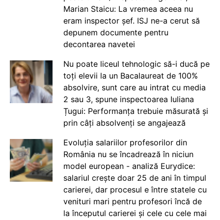
Marian Staicu: La vremea aceea nu
eram inspector șef. ISJ ne-a cerut să
depunem documente pentru
decontarea navetei
Nu poate liceul tehnologic să-i ducă pe
toți elevii la un Bacalaureat de 100%
absolvire, sunt care au intrat cu media
2 sau 3, spune inspectoarea Iuliana
Țugui: Performanța trebuie măsurată și
prin câți absolvenți se angajează
Evoluția salariilor profesorilor din
România nu se încadrează în niciun
model european - analiză Eurydice:
salariul crește doar 25 de ani în timpul
carierei, dar procesul e între statele cu
venituri mari pentru profesori încă de
la începutul carierei și cele cu cele mai