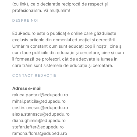
(cu link), ca o declarație reciprocă de respect și
profesionalism. Vă mulțumim!
DESPRE NOI
EduPedu.ro este o publicație online care găzduiește
exclusiv articole din domeniul educației și cercetării.
Urmărim constant cum sunt educați copiii noștri, cine și
cum face politicile din educație și cercetare, cine și cum
îi formează pe profesori, cât de adecvate la lumea în
care trăim sunt sistemele de educație și cercetare.
CONTACT REDACȚIE
Adrese e-mail
raluca.pantazi@edupedu.ro
mihai.peticila@edupedu.ro
costin.ionescu@edupedu.ro
alexa.stanescu@edupedu.ro
diana.ghimisi@edupedu.ro
stefan.lefter@edupedu.ro
ramona.florea@edupedu.ro