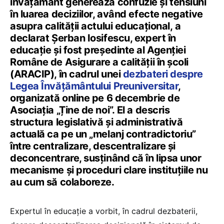
învățământ generează confuzie și tensiuni
în luarea deciziilor, având efecte negative
asupra calității actului educațional, a
declarat Șerban Iosifescu, expert în
educație și fost președinte al Agenției
Române de Asigurare a calității în școli
(ARACIP), în cadrul unei
dezbateri despre
Legea Învățământului Preuniversitar
,
organizată online pe 6 decembrie de
Asociația „Ține de noi”. El a descris
structura legislativă și administrativă
actuală ca pe un „melanj contradictoriu”
între centralizare, descentralizare și
deconcentrare, susținând că în lipsa unor
mecanisme și proceduri clare instituțiile nu
au cum să colaboreze.
Expertul în educație a vorbit, în cadrul dezbaterii,