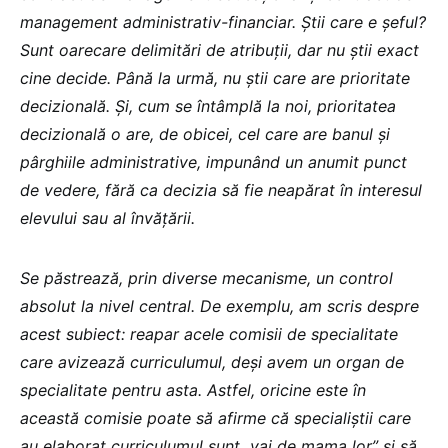
management administrativ-financiar. Știi care e șeful?
Sunt oarecare delimitări de atribuții, dar nu știi exact
cine decide. Până la urmă, nu știi care are prioritate
decizională. Și, cum se întâmplă la noi, prioritatea
decizională o are, de obicei, cel care are banul și
pârghiile administrative, impunând un anumit punct
de vedere, fără ca decizia să fie neapărat în interesul
elevului sau al învățării.
Se păstrează, prin diverse mecanisme, un control
absolut la nivel central. De exemplu, am scris despre
acest subiect: reapar acele comisii de specialitate
care avizează curriculumul, deși avem un organ de
specialitate pentru asta. Astfel, oricine este în
această comisie poate să afirme că specialiștii care
au elaborat curriculumul sunt „vai de mama lor” și să