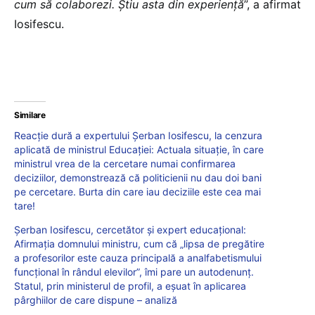
cum să colaborezi. Știu asta din experiență
”, a afirmat
Iosifescu.
Similare
Reacție dură a expertului Șerban Iosifescu, la cenzura
aplicată de ministrul Educației: Actuala situație, în care
ministrul vrea de la cercetare numai confirmarea
deciziilor, demonstrează că politicienii nu dau doi bani
pe cercetare. Burta din care iau deciziile este cea mai
tare!
Șerban Iosifescu, cercetător și expert educațional:
Afirmația domnului ministru, cum că „lipsa de pregătire
a profesorilor este cauza principală a analfabetismului
funcțional în rândul elevilor”, îmi pare un autodenunț.
Statul, prin ministerul de profil, a eșuat în aplicarea
pârghiilor de care dispune – analiză