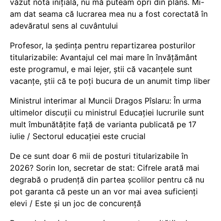
văzut nota inițială, nu mă puteam opri din plâns. Mi-
am dat seama că lucrarea mea nu a fost corectată în
adevăratul sens al cuvântului
Profesor, la ședința pentru repartizarea posturilor
titularizabile: Avantajul cel mai mare în învățământ
este programul, e mai lejer, știi că vacanțele sunt
vacanţe, știi că te poți bucura de un anumit timp liber
Ministrul interimar al Muncii Dragos Pîslaru: În urma
ultimelor discuții cu ministrul Educației lucrurile sunt
mult îmbunătățite față de varianta publicată pe 17
iulie / Sectorul educației este crucial
De ce sunt doar 6 mii de posturi titularizabile în
2026? Sorin Ion, secretar de stat: Cifrele arată mai
degrabă o prudență din partea școlilor pentru că nu
pot garanta că peste un an vor mai avea suficienți
elevi / Este și un joc de concurență