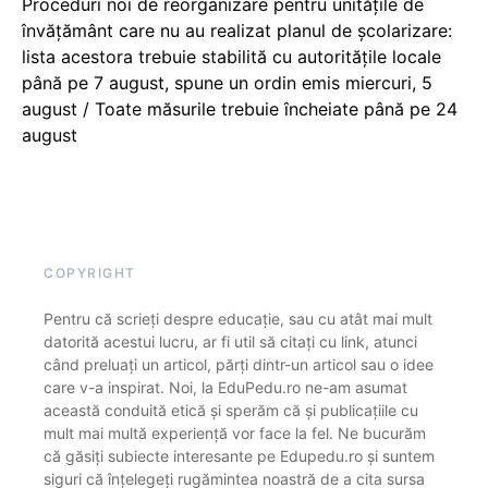
Proceduri noi de reorganizare pentru unitățile de
învățământ care nu au realizat planul de școlarizare:
lista acestora trebuie stabilită cu autoritățile locale
până pe 7 august, spune un ordin emis miercuri, 5
august / Toate măsurile trebuie încheiate până pe 24
august
COPYRIGHT
Pentru că scrieți despre educație, sau cu atât mai mult
datorită acestui lucru, ar fi util să citați cu link, atunci
când preluați un articol, părți dintr-un articol sau o idee
care v-a inspirat. Noi, la EduPedu.ro ne-am asumat
această conduită etică și sperăm că și publicațiile cu
mult mai multă experiență vor face la fel. Ne bucurăm
că găsiți subiecte interesante pe Edupedu.ro și suntem
siguri că înțelegeți rugămintea noastră de a cita sursa