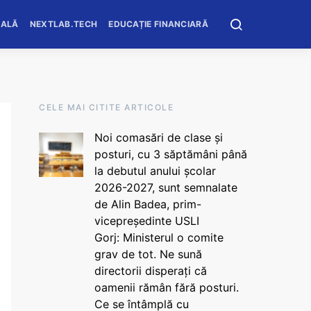
OALĂ
NEXTLAB.TECH
EDUCAȚIE FINANCIARĂ
CELE MAI CITITE ARTICOLE
Noi comasări de clase și
posturi, cu 3 săptămâni până
la debutul anului școlar
2026-2027, sunt semnalate
de Alin Badea, prim-
vicepreședinte USLI
Gorj: Ministerul o comite
grav de tot. Ne sună
directorii disperați că
oamenii rămân fără posturi.
Ce se întâmplă cu