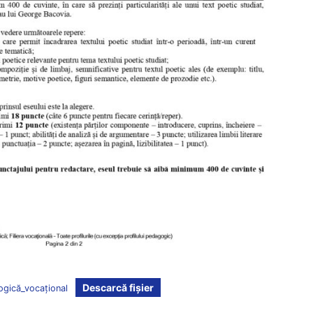
Descarcă fișier
logică_vocațional