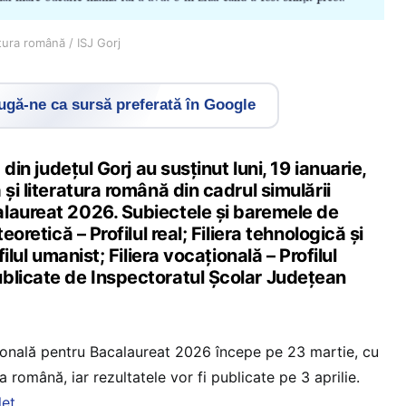
tura română / ISJ Gorj
gă-ne ca sursă preferată în Google
 din județul Gorj au susținut luni, 19 ianuarie,
și literatura română din cadrul simulării
laureat 2026. Subiectele și baremele de
eoretică – Profilul real; Filiera tehnologică și
filul umanist; Filiera vocaţională – Profilul
blicate de Inspectoratul Școlar Județean
.
ională pentru Bacalaureat 2026 începe pe 23 martie, cu
a română, iar rezultatele vor fi publicate pe 3 aprilie.
let
.