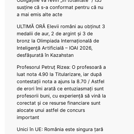
Obligațiile vă revin „în totalitate” / ISJ
susține că s-a conformat pentru că nu
a mai emis alte acte
ULTIMĂ ORĂ Elevii români au obținut 3
medalii de aur, 2 de argint și 3 de
bronz la Olimpiada Internațională de
Inteligență Artificială – IOAI 2026,
desfășurată în Kazahstan
Profesorul Petruț Rizea: O profesoară a
luat nota 4.90 la Titularizare, iar după
contestații nota a ajuns la 8.70 / Astfel
de erori îmi arată ce entuziasmați sunt
profesorii buni, cu experiență să vină la
corectat și ce resurse financiare sunt
alocate unui astfel de concurs
important
Unici în UE: România este singura țară