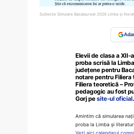
Subiecte Simulare Bacalaureat 2026 Limba şi litera
Adau
Elevii de clasa a XII-a
proba scrisă la Limba 
județene pentru Baca
notare pentru Filiera t
Filiera teoretică – Pro
pedagogic au fost pu
Gorj pe
site-ul oficial
Amintim că simularea naț
proba la Limba și literatur
Vezi aici calendarul comp