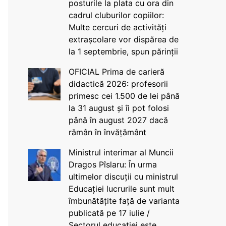
posturile la plata cu ora din
cadrul cluburilor copiilor:
Multe cercuri de activități
extrașcolare vor dispărea de
la 1 septembrie, spun părinții
OFICIAL Prima de carieră
didactică 2026: profesorii
primesc cei 1.500 de lei până
la 31 august și îi pot folosi
până în august 2027 dacă
rămân în învățământ
Ministrul interimar al Muncii
Dragos Pîslaru: În urma
ultimelor discuții cu ministrul
Educației lucrurile sunt mult
îmbunătățite față de varianta
publicată pe 17 iulie /
Sectorul educației este