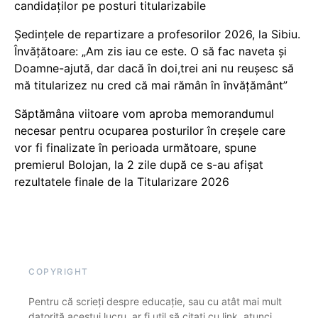
candidaților pe posturi titularizabile
Ședințele de repartizare a profesorilor 2026, la Sibiu.
Învățătoare: „Am zis iau ce este. O să fac naveta și
Doamne-ajută, dar dacă în doi,trei ani nu reușesc să
mă titularizez nu cred că mai rămân în învățământ”
Săptămâna viitoare vom aproba memorandumul
necesar pentru ocuparea posturilor în creșele care
vor fi finalizate în perioada următoare, spune
premierul Bolojan, la 2 zile după ce s-au afișat
rezultatele finale de la Titularizare 2026
COPYRIGHT
Pentru că scrieți despre educație, sau cu atât mai mult
datorită acestui lucru, ar fi util să citați cu link, atunci