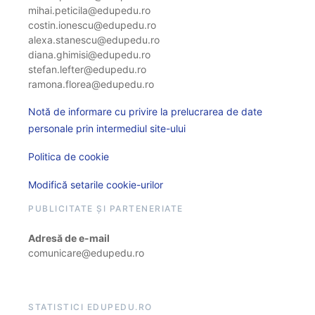
mihai.peticila@edupedu.ro
costin.ionescu@edupedu.ro
alexa.stanescu@edupedu.ro
diana.ghimisi@edupedu.ro
stefan.lefter@edupedu.ro
ramona.florea@edupedu.ro
Notă de informare cu privire la prelucrarea de date
personale prin intermediul site-ului
Politica de cookie
Modifică setarile cookie-urilor
PUBLICITATE ȘI PARTENERIATE
Adresă de e-mail
comunicare@edupedu.ro
STATISTICI EDUPEDU.RO