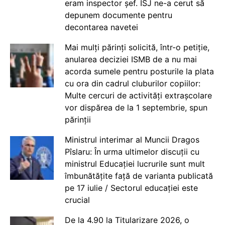
eram inspector șef. ISJ ne-a cerut să
depunem documente pentru
decontarea navetei
Mai mulți părinți solicită, într-o petiție,
anularea deciziei ISMB de a nu mai
acorda sumele pentru posturile la plata
cu ora din cadrul cluburilor copiilor:
Multe cercuri de activități extrașcolare
vor dispărea de la 1 septembrie, spun
părinții
Ministrul interimar al Muncii Dragos
Pîslaru: În urma ultimelor discuții cu
ministrul Educației lucrurile sunt mult
îmbunătățite față de varianta publicată
pe 17 iulie / Sectorul educației este
crucial
De la 4.90 la Titularizare 2026, o