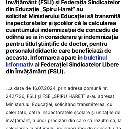
Învățământ (FSLI) și Federația Sindicatelor
din Educație „Spiru Haret” au
solicitat Ministerului Educației să transmită
inspectoratelor și școlilor că la calcularea
cuantumului indemnizației de concediu de
odihnă se ia în considerare și indemnizația
pentru titlul științific de doctor, pentru
personalul didactic care beneficiază de
aceasta. Informarea apare în
buletinul
informativ
al Federației Sindicatelor Libere
din Învățământ (FSLI).
„La data de 16.07.2024, prin adresa comună nr.
242/726, FSLI și FSE „SPIRU HARET“ s-au adresat
Ministerului Educației, solicitând transmiterea, cu
celeritate, către inspectoratele școlare și unitățile de
învățământ, a unor precizări din care să rezulte că, la
calcularea cuantumului indemnizației de concediu de