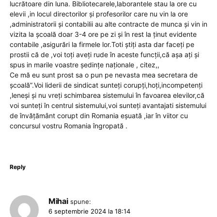
lucrătoare din luna. Bibliotecarele,laborantele stau la ore cu
elevii ,in locul directorilor și profesorilor care nu vin la ore
,administratorii și contabilii au alte contracte de munca și vin in
vizita la școală doar 3-4 ore pe zi și în rest la ținut evidente
contabile ,asigurări la firmele lor.Toti știți asta dar faceți pe
prostii că de ,voi toți aveți rude în aceste funcții,că așa ați și
spus in marile voastre ședințe naționale , citez,,
Ce mă eu sunt prost sa o pun pe nevasta mea secretara de
școală”.Voi liderii de sindicat sunteți corupți,hoți,incompetenți
,leneși și nu vreți schimbarea sistemului în favoarea elevilor,că
voi sunteți în centrul sistemului,voi sunteți avantajati sistemului
de învățământ corupt din Romania eșuată ,iar în viitor cu
concursul vostru Romania îngropată .
Reply
Mihai
spune:
6 septembrie 2024 la 18:14