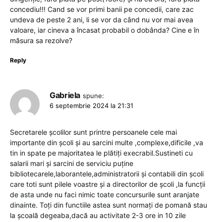
concediu!!! Cand se vor primi banii pe concedii, care zac
undeva de peste 2 ani, li se vor da când nu vor mai avea
valoare, iar cineva a încasat probabil o dobânda? Cine e în
măsura sa rezolve?
Reply
Gabriela
spune:
6 septembrie 2024 la 21:31
Secretarele școlilor sunt printre persoanele cele mai
importante din școli și au sarcini multe ,complexe,dificile ,va
tin in spate pe majoritatea le plătiți execrabil.Sustineti cu
salarii mari și sarcini de serviciu puține
bibliotecarele,laborantele,administratorii și contabili din școli
care toti sunt pilele voastre și a directorilor de școli ,la funcții
de asta unde nu faci nimic toate concursurile sunt aranjate
dinainte. Toți din functiile astea sunt normați de pomană stau
la școală degeaba,dacă au activitate 2-3 ore in 10 zile