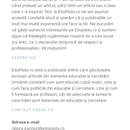
când preluați un articol, părți dintr-un articol sau o idee
care v-a inspirat. Noi, la EduPedu.ro ne-am asumat
această conduită etică și sperăm că și publicațiile cu
mult mai multă experiență vor face la fel. Ne bucurăm
că găsiți subiecte interesante pe Edupedu.ro și suntem
siguri că înțelegeți rugămintea noastră de a cita sursa
(cu link), ca o declarație reciprocă de respect și
profesionalism. Vă mulțumim!
DESPRE NOI
EduPedu.ro este o publicație online care găzduiește
exclusiv articole din domeniul educației și cercetării.
Urmărim constant cum sunt educați copiii noștri, cine și
cum face politicile din educație și cercetare, cine și cum
îi formează pe profesori, cât de adecvate la lumea în
care trăim sunt sistemele de educație și cercetare.
CONTACT REDACȚIE
Adrese e-mail
raluca.pantazi@edupedu.ro