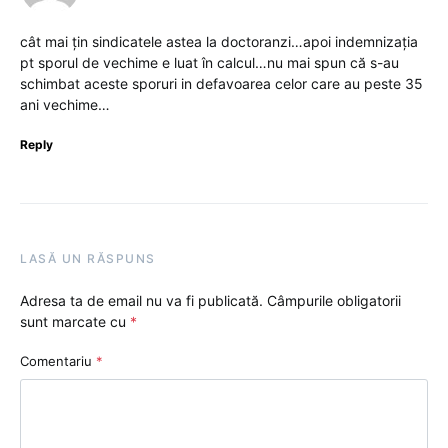
cât mai țin sindicatele astea la doctoranzi…apoi indemnizația
pt sporul de vechime e luat în calcul…nu mai spun că s-au
schimbat aceste sporuri in defavoarea celor care au peste 35
ani vechime…
Reply
LASĂ UN RĂSPUNS
Adresa ta de email nu va fi publicată.
Câmpurile obligatorii
sunt marcate cu
*
Comentariu
*