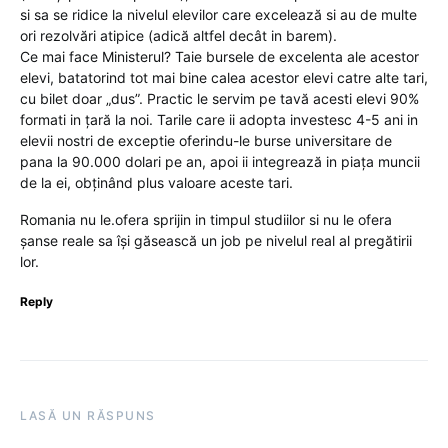
si sa se ridice la nivelul elevilor care excelează si au de multe
ori rezolvări atipice (adică altfel decât in barem).
Ce mai face Ministerul? Taie bursele de excelenta ale acestor
elevi, batatorind tot mai bine calea acestor elevi catre alte tari,
cu bilet doar „dus”. Practic le servim pe tavă acesti elevi 90%
formati in țară la noi. Tarile care ii adopta investesc 4-5 ani in
elevii nostri de exceptie oferindu-le burse universitare de
pana la 90.000 dolari pe an, apoi ii integrează in piața muncii
de la ei, obținând plus valoare aceste tari.
Romania nu le.ofera sprijin in timpul studiilor si nu le ofera
șanse reale sa își găsească un job pe nivelul real al pregătirii
lor.
Reply
LASĂ UN RĂSPUNS