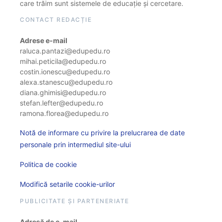
care trăim sunt sistemele de educație și cercetare.
CONTACT REDACȚIE
Adrese e-mail
raluca.pantazi@edupedu.ro
mihai.peticila@edupedu.ro
costin.ionescu@edupedu.ro
alexa.stanescu@edupedu.ro
diana.ghimisi@edupedu.ro
stefan.lefter@edupedu.ro
ramona.florea@edupedu.ro
Notă de informare cu privire la prelucrarea de date
personale prin intermediul site-ului
Politica de cookie
Modifică setarile cookie-urilor
PUBLICITATE ȘI PARTENERIATE
Adresă de e-mail