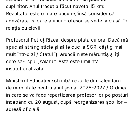
suplinitor. Anul trecut a făcut naveta 15 km:
Rezultatul este o mare bucurie, însă consider că
adevărata valoare a unui profesor se vede la clasă, în
relația cu elevii
Profesorul Petruț Rizea, despre plata cu ora: Dacă mă
apuc să strâng sticle și să le duc la SGR, câștig mai
mult într-o zi / Statul îți aruncă niște mărunțiș și îți
cere să-i spui „salariu”. Asta este umilință
instituționalizată
Ministerul Educației schimbă regulile din calendarul
de mobilitate pentru anul școlar 2026-2027 / Ordinea
în care se va face repartizarea profesorilor pe posturi
începând cu 20 august, după reorganizarea școlilor –
adresă oficială