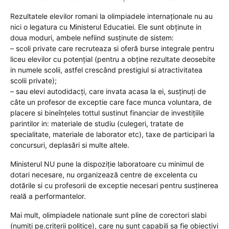
Rezultatele elevilor romani la olimpiadele internaționale nu au
nici o legatura cu Ministerul Educatiei. Ele sunt obținute in
doua moduri, ambele nefiind susținute de sistem:
– scoli private care recruteaza si oferă burse integrale pentru
liceu elevilor cu potențial (pentru a obține rezultate deosebite
in numele scolii, astfel crescând prestigiul si atractivitatea
scolii private);
– sau elevi autodidacți, care invata acasa la ei, susținuți de
câte un profesor de exceptie care face munca voluntara, de
placere si bineînțeles tottul sustinut financiar de investițiile
parintilor in: materiale de studiu (culegeri, tratate de
specialitate, materiale de laborator etc), taxe de participari la
concursuri, deplasări si multe altele.
Ministerul NU pune la dispoziție laboratoare cu minimul de
dotari necesare, nu organizează centre de excelenta cu
dotările si cu profesorii de exceptie necesari pentru susținerea
reală a performantelor.
Mai mult, olimpiadele nationale sunt pline de corectori slabi
(numiți pe.criterii politice), care nu sunt capabili sa fie obiectivi