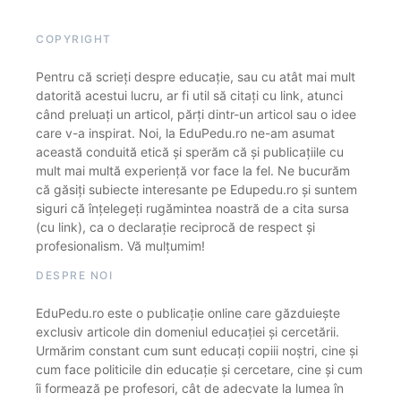
COPYRIGHT
Pentru că scrieți despre educație, sau cu atât mai mult
datorită acestui lucru, ar fi util să citați cu link, atunci
când preluați un articol, părți dintr-un articol sau o idee
care v-a inspirat. Noi, la EduPedu.ro ne-am asumat
această conduită etică și sperăm că și publicațiile cu
mult mai multă experiență vor face la fel. Ne bucurăm
că găsiți subiecte interesante pe Edupedu.ro și suntem
siguri că înțelegeți rugămintea noastră de a cita sursa
(cu link), ca o declarație reciprocă de respect și
profesionalism. Vă mulțumim!
DESPRE NOI
EduPedu.ro este o publicație online care găzduiește
exclusiv articole din domeniul educației și cercetării.
Urmărim constant cum sunt educați copiii noștri, cine și
cum face politicile din educație și cercetare, cine și cum
îi formează pe profesori, cât de adecvate la lumea în