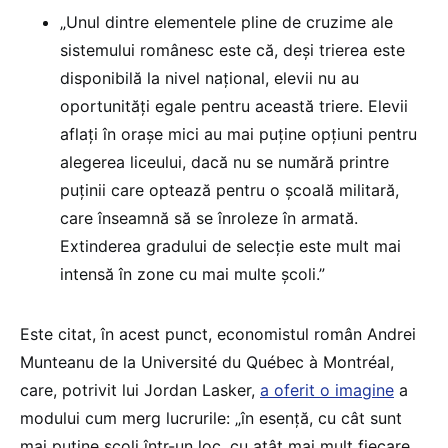
„Unul dintre elementele pline de cruzime ale
sistemului românesc este că, deși trierea este
disponibilă la nivel național, elevii nu au
oportunități egale pentru această triere. Elevii
aflați în orașe mici au mai puține opțiuni pentru
alegerea liceului, dacă nu se numără printre
puținii care optează pentru o școală militară,
care înseamnă să se înroleze în armată.
Extinderea gradului de selecție este mult mai
intensă în zone cu mai multe școli.”
Este citat, în acest punct, economistul român Andrei
Munteanu de la Université du Québec à Montréal,
care, potrivit lui Jordan Lasker,
a oferit o imagine
a
modului cum merg lucrurile: „în esență, cu cât sunt
mai puține școli într-un loc, cu atât mai mult fiecare