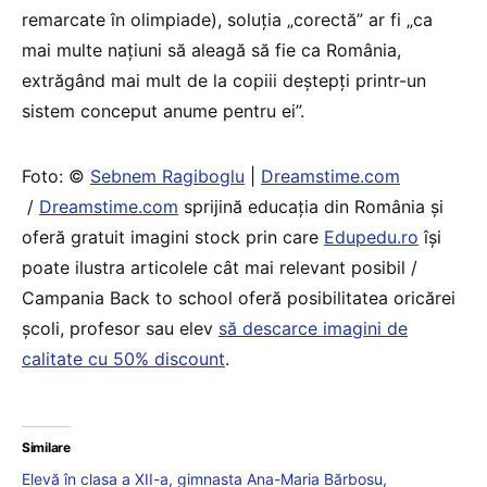
remarcate în olimpiade), soluția „corectă” ar fi „ca
mai multe națiuni să aleagă să fie ca România,
extrăgând mai mult de la copiii deștepți printr-un
sistem conceput anume pentru ei”.
Foto: ©
Sebnem Ragiboglu
|
Dreamstime.com
/
Dreamstime.com
sprijină educaţia din România şi
oferă gratuit imagini stock prin care
Edupedu.ro
îşi
poate ilustra articolele cât mai relevant posibil /
Campania Back to school oferă posibilitatea oricărei
școli, profesor sau elev
să descarce imagini de
calitate cu 50% discount
.
Similare
Elevă în clasa a XII-a, gimnasta Ana-Maria Bărbosu,