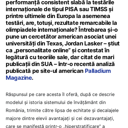
performanță consistent slabă la testările
internaționale de tipul PISA sau TIMSS și
printre ultimele din Europa la asemenea
testări, are, totuși, rezultate remarcabile la
olimpiadele internaționale? Întrebarea și-o
pune un cercetător american asociat unei
universități din Texas, Jordan Lasker – știut
ca „personalitate online” și contestat în
legătură cu teoriile sale, dar citat de mari
publicații din SUA – într-o recentă analiză
publicată pe site-ul american
Palladium
Magazine
.
Răspunsul pe care acesta îl oferă, după ce descrie
modelul și istoria sistemului de învățământ din
România, trimite către lipsa de echitate și decalajele
majore dintre elevii avantajați și cei dezavantajați,
care se manifestă printr-o „hiperstratificare” a