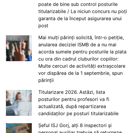
poate de bine sub control posturile
titularizabile / La niciun concurs nu poți
garanta de la început asigurarea unui
post
Mai mulți părinți solicită, într-o petiție,
anularea deciziei ISMB de a nu mai
acorda sumele pentru posturile la plata
cu ora din cadrul cluburilor copiilor:
Multe cercuri de activități extrașcolare
vor dispărea de la 1 septembrie, spun
părinții
Titularizare 2026. Astăzi, lista
posturilor pentru profesori va fi
actualizată, după repartizarea
candidaților pe posturi titularizabile
Șeful ISJ Gorj, alți 8 inspectori și
personal auxiliar trebuie să returneze