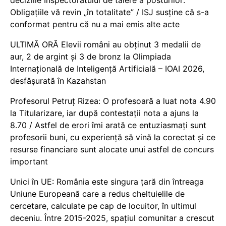
deciziile Inspectoratului de tăiere a posturilor:
Obligațiile vă revin „în totalitate” / ISJ susține că s-a
conformat pentru că nu a mai emis alte acte
ULTIMĂ ORĂ Elevii români au obținut 3 medalii de
aur, 2 de argint și 3 de bronz la Olimpiada
Internațională de Inteligență Artificială – IOAI 2026,
desfășurată în Kazahstan
Profesorul Petruț Rizea: O profesoară a luat nota 4.90
la Titularizare, iar după contestații nota a ajuns la
8.70 / Astfel de erori îmi arată ce entuziasmați sunt
profesorii buni, cu experiență să vină la corectat și ce
resurse financiare sunt alocate unui astfel de concurs
important
Unici în UE: România este singura țară din întreaga
Uniune Europeană care a redus cheltuielile de
cercetare, calculate pe cap de locuitor, în ultimul
deceniu. Între 2015-2025, spațiul comunitar a crescut