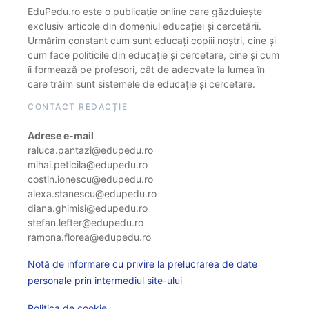
EduPedu.ro este o publicație online care găzduiește
exclusiv articole din domeniul educației și cercetării.
Urmărim constant cum sunt educați copiii noștri, cine și
cum face politicile din educație și cercetare, cine și cum
îi formează pe profesori, cât de adecvate la lumea în
care trăim sunt sistemele de educație și cercetare.
CONTACT REDACȚIE
Adrese e-mail
raluca.pantazi@edupedu.ro
mihai.peticila@edupedu.ro
costin.ionescu@edupedu.ro
alexa.stanescu@edupedu.ro
diana.ghimisi@edupedu.ro
stefan.lefter@edupedu.ro
ramona.florea@edupedu.ro
Notă de informare cu privire la prelucrarea de date
personale prin intermediul site-ului
Politica de cookie