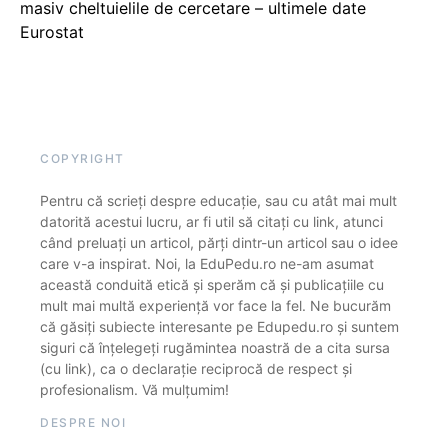
masiv cheltuielile de cercetare – ultimele date
Eurostat
COPYRIGHT
Pentru că scrieți despre educație, sau cu atât mai mult
datorită acestui lucru, ar fi util să citați cu link, atunci
când preluați un articol, părți dintr-un articol sau o idee
care v-a inspirat. Noi, la EduPedu.ro ne-am asumat
această conduită etică și sperăm că și publicațiile cu
mult mai multă experiență vor face la fel. Ne bucurăm
că găsiți subiecte interesante pe Edupedu.ro și suntem
siguri că înțelegeți rugămintea noastră de a cita sursa
(cu link), ca o declarație reciprocă de respect și
profesionalism. Vă mulțumim!
DESPRE NOI