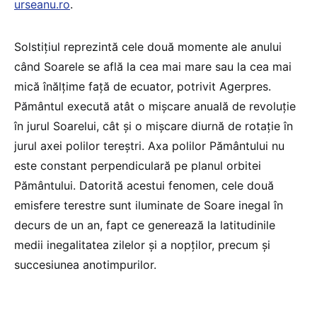
urseanu.ro
.
Solstiţiul reprezintă cele două momente ale anului
când Soarele se află la cea mai mare sau la cea mai
mică înălţime faţă de ecuator, potrivit Agerpres.
Pământul execută atât o mişcare anuală de revoluţie
în jurul Soarelui, cât şi o mişcare diurnă de rotaţie în
jurul axei polilor tereştri. Axa polilor Pământului nu
este constant perpendiculară pe planul orbitei
Pământului. Datorită acestui fenomen, cele două
emisfere terestre sunt iluminate de Soare inegal în
decurs de un an, fapt ce generează la latitudinile
medii inegalitatea zilelor şi a nopţilor, precum şi
succesiunea anotimpurilor.