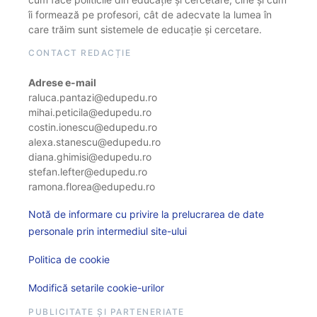
îi formează pe profesori, cât de adecvate la lumea în
care trăim sunt sistemele de educație și cercetare.
CONTACT REDACȚIE
Adrese e-mail
raluca.pantazi@edupedu.ro
mihai.peticila@edupedu.ro
costin.ionescu@edupedu.ro
alexa.stanescu@edupedu.ro
diana.ghimisi@edupedu.ro
stefan.lefter@edupedu.ro
ramona.florea@edupedu.ro
Notă de informare cu privire la prelucrarea de date
personale prin intermediul site-ului
Politica de cookie
Modifică setarile cookie-urilor
PUBLICITATE ȘI PARTENERIATE