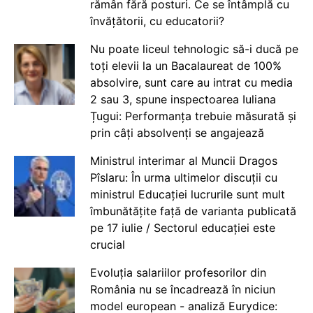
rămân fără posturi. Ce se întâmplă cu
învățătorii, cu educatorii?
Nu poate liceul tehnologic să-i ducă pe
toți elevii la un Bacalaureat de 100%
absolvire, sunt care au intrat cu media
2 sau 3, spune inspectoarea Iuliana
Țugui: Performanța trebuie măsurată și
prin câți absolvenți se angajează
Ministrul interimar al Muncii Dragos
Pîslaru: În urma ultimelor discuții cu
ministrul Educației lucrurile sunt mult
îmbunătățite față de varianta publicată
pe 17 iulie / Sectorul educației este
crucial
Evoluția salariilor profesorilor din
România nu se încadrează în niciun
model european - analiză Eurydice: