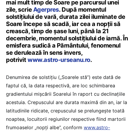
mai mult timp de Soare pe parcursul unei
zile, scrie
Agerpres
. După momentul
solstiţiului de vară, durata zilei iluminate de
Soare începe să scadă, iar cea a nopţii să
crească, timp de şase luni, până la 21
decembrie, momentul solstiţiului de iarnă. În
emisfera sudică a Pământului, fenomenul
se derulează în sens invers,
potrivit
www.astro-urseanu.ro
.
Denumirea de solstiţiu („Soarele stă”) este dată de
faptul că, la data respectivă, are loc schimbarea
gradientului mişcării Soarelui în raport cu declinaţiile
acestuia. Crepusculul are durata maximă din an, iar la
latitudinile ridicate, crepusculul se prelungeşte toată
noaptea, locuitorii regiunilor respective fiind martorii
frumoaselor „nopţi albe”, conform
www.astro-