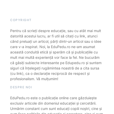
COPYRIGHT
Pentru că scrieți despre educație, sau cu atât mai mult
datorită acestui lucru, ar fi util să citați cu link, atunci
când preluați un articol, părți dintr-un articol sau o idee
care v-a inspirat. Noi, la EduPedu.ro ne-am asumat
această conduită etică și sperăm că și publicațiile cu
mult mai multă experiență vor face la fel. Ne bucurăm
că găsiți subiecte interesante pe Edupedu.ro și suntem
siguri că înțelegeți rugămintea noastră de a cita sursa
(cu link), ca o declarație reciprocă de respect și
profesionalism. Vă mulțumim!
DESPRE NOI
EduPedu.ro este o publicație online care găzduiește
exclusiv articole din domeniul educației și cercetării.
Urmărim constant cum sunt educați copiii noștri, cine și
cum face politicile din educație și cercetare, cine și cum