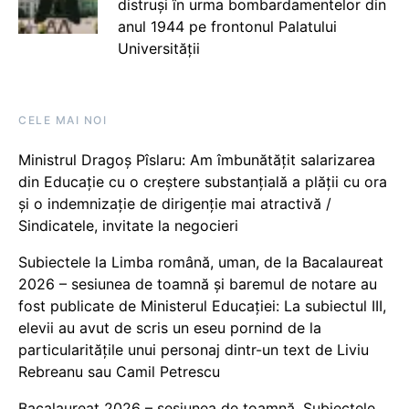
distruși în urma bombardamentelor din
anul 1944 pe frontonul Palatului
Universității
CELE MAI NOI
Ministrul Dragoș Pîslaru: Am îmbunătățit salarizarea
din Educație cu o creștere substanțială a plății cu ora
și o indemnizație de dirigenție mai atractivă /
Sindicatele, invitate la negocieri
Subiectele la Limba română, uman, de la Bacalaureat
2026 – sesiunea de toamnă și baremul de notare au
fost publicate de Ministerul Educației: La subiectul III,
elevii au avut de scris un eseu pornind de la
particularitățile unui personaj dintr-un text de Liviu
Rebreanu sau Camil Petrescu
Bacalaureat 2026 – sesiunea de toamnă. Subiectele