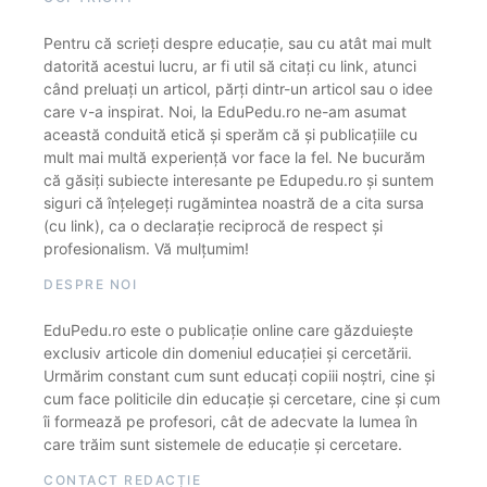
Pentru că scrieți despre educație, sau cu atât mai mult
datorită acestui lucru, ar fi util să citați cu link, atunci
când preluați un articol, părți dintr-un articol sau o idee
care v-a inspirat. Noi, la EduPedu.ro ne-am asumat
această conduită etică și sperăm că și publicațiile cu
mult mai multă experiență vor face la fel. Ne bucurăm
că găsiți subiecte interesante pe Edupedu.ro și suntem
siguri că înțelegeți rugămintea noastră de a cita sursa
(cu link), ca o declarație reciprocă de respect și
profesionalism. Vă mulțumim!
DESPRE NOI
EduPedu.ro este o publicație online care găzduiește
exclusiv articole din domeniul educației și cercetării.
Urmărim constant cum sunt educați copiii noștri, cine și
cum face politicile din educație și cercetare, cine și cum
îi formează pe profesori, cât de adecvate la lumea în
care trăim sunt sistemele de educație și cercetare.
CONTACT REDACȚIE