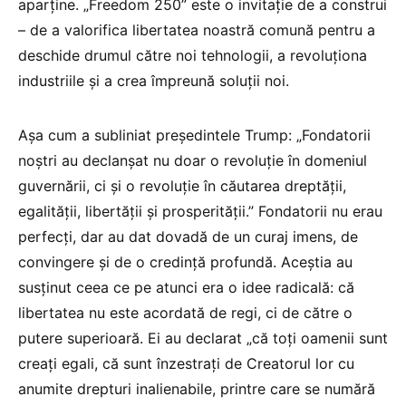
aparține. „Freedom 250” este o invitație de a construi
– de a valorifica libertatea noastră comună pentru a
deschide drumul către noi tehnologii, a revoluționa
industriile și a crea împreună soluții noi.
Așa cum a subliniat președintele Trump: „Fondatorii
noștri au declanșat nu doar o revoluție în domeniul
guvernării, ci și o revoluție în căutarea dreptății,
egalității, libertății și prosperității.” Fondatorii nu erau
perfecți, dar au dat dovadă de un curaj imens, de
convingere și de o credință profundă. Aceștia au
susținut ceea ce pe atunci era o idee radicală: că
libertatea nu este acordată de regi, ci de către o
putere superioară. Ei au declarat „că toți oamenii sunt
creați egali, că sunt înzestrați de Creatorul lor cu
anumite drepturi inalienabile, printre care se numără