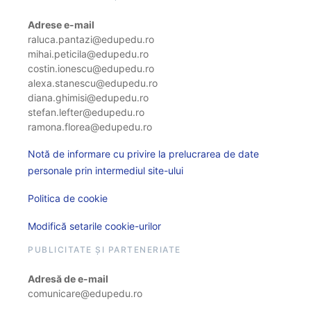
Adrese e-mail
raluca.pantazi@edupedu.ro
mihai.peticila@edupedu.ro
costin.ionescu@edupedu.ro
alexa.stanescu@edupedu.ro
diana.ghimisi@edupedu.ro
stefan.lefter@edupedu.ro
ramona.florea@edupedu.ro
Notă de informare cu privire la prelucrarea de date
personale prin intermediul site-ului
Politica de cookie
Modifică setarile cookie-urilor
PUBLICITATE ȘI PARTENERIATE
Adresă de e-mail
comunicare@edupedu.ro