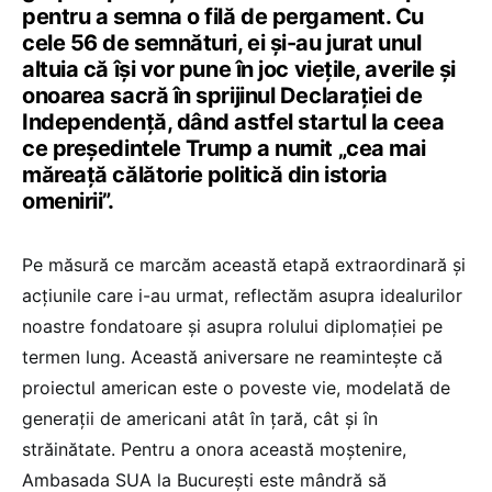
pentru a semna o filă de pergament. Cu
cele 56 de semnături, ei și-au jurat unul
altuia că își vor pune în joc viețile, averile și
onoarea sacră în sprijinul Declarației de
Independență, dând astfel startul la ceea
ce președintele Trump a numit „cea mai
măreață călătorie politică din istoria
omenirii”.
Pe măsură ce marcăm această etapă extraordinară și
acțiunile care i-au urmat, reflectăm asupra idealurilor
noastre fondatoare și asupra rolului diplomației pe
termen lung. Această aniversare ne reamintește că
proiectul american este o poveste vie, modelată de
generații de americani atât în țară, cât și în
străinătate. Pentru a onora această moștenire,
Ambasada SUA la București este mândră să