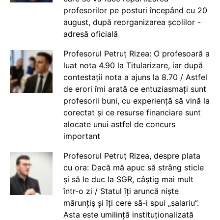
profesorilor pe posturi începând cu 20
august, după reorganizarea școlilor -
adresă oficială
Profesorul Petruț Rizea: O profesoară a
luat nota 4.90 la Titularizare, iar după
contestații nota a ajuns la 8.70 / Astfel
de erori îmi arată ce entuziasmați sunt
profesorii buni, cu experiență să vină la
corectat și ce resurse financiare sunt
alocate unui astfel de concurs
important
Profesorul Petruț Rizea, despre plata
cu ora: Dacă mă apuc să strâng sticle
și să le duc la SGR, câștig mai mult
într-o zi / Statul îți aruncă niște
mărunțiș și îți cere să-i spui „salariu”.
Asta este umilință instituționalizată