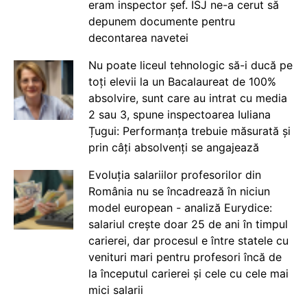
eram inspector șef. ISJ ne-a cerut să
depunem documente pentru
decontarea navetei
Nu poate liceul tehnologic să-i ducă pe
toți elevii la un Bacalaureat de 100%
absolvire, sunt care au intrat cu media
2 sau 3, spune inspectoarea Iuliana
Țugui: Performanța trebuie măsurată și
prin câți absolvenți se angajează
Evoluția salariilor profesorilor din
România nu se încadrează în niciun
model european - analiză Eurydice:
salariul crește doar 25 de ani în timpul
carierei, dar procesul e între statele cu
venituri mari pentru profesori încă de
la începutul carierei și cele cu cele mai
mici salarii