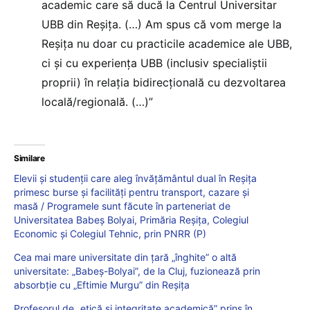
academic care să ducă la Centrul Universitar
UBB din Reșița. (…) Am spus că vom merge la
Reșița nu doar cu practicile academice ale UBB,
ci și cu experiența UBB (inclusiv specialiștii
proprii) în relația bidirecțională cu dezvoltarea
locală/regională. (…)”
Similare
Elevii și studenții care aleg învățământul dual în Reșița
primesc burse și facilități pentru transport, cazare și
masă / Programele sunt făcute în parteneriat de
Universitatea Babeș Bolyai, Primăria Reșița, Colegiul
Economic și Colegiul Tehnic, prin PNRR (P)
Cea mai mare universitate din țară „înghite” o altă
universitate: „Babeș-Bolyai”, de la Cluj, fuzionează prin
absorbție cu „Eftimie Murgu” din Reșița
Profesorul de „etică și integritate academică” prins în