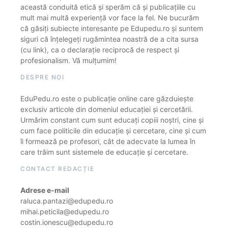
această conduită etică și sperăm că și publicațiile cu
mult mai multă experiență vor face la fel. Ne bucurăm
că găsiți subiecte interesante pe Edupedu.ro și suntem
siguri că înțelegeți rugămintea noastră de a cita sursa
(cu link), ca o declarație reciprocă de respect și
profesionalism. Vă mulțumim!
DESPRE NOI
EduPedu.ro este o publicație online care găzduiește
exclusiv articole din domeniul educației și cercetării.
Urmărim constant cum sunt educați copiii noștri, cine și
cum face politicile din educație și cercetare, cine și cum
îi formează pe profesori, cât de adecvate la lumea în
care trăim sunt sistemele de educație și cercetare.
CONTACT REDACȚIE
Adrese e-mail
raluca.pantazi@edupedu.ro
mihai.peticila@edupedu.ro
costin.ionescu@edupedu.ro