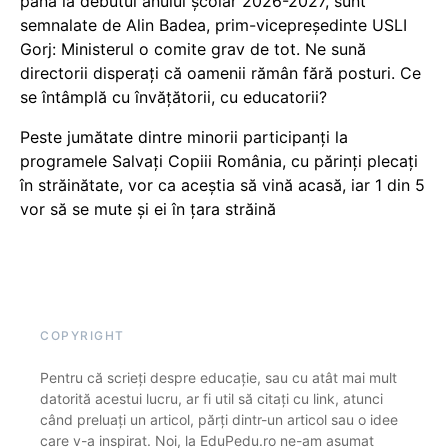
până la debutul anului școlar 2026-2027, sunt
semnalate de Alin Badea, prim-vicepreședinte USLI
Gorj: Ministerul o comite grav de tot. Ne sună
directorii disperați că oamenii rămân fără posturi. Ce
se întâmplă cu învățătorii, cu educatorii?
Peste jumătate dintre minorii participanți la
programele Salvați Copiii România, cu părinți plecați
în străinătate, vor ca aceștia să vină acasă, iar 1 din 5
vor să se mute și ei în țara străină
COPYRIGHT
Pentru că scrieți despre educație, sau cu atât mai mult
datorită acestui lucru, ar fi util să citați cu link, atunci
când preluați un articol, părți dintr-un articol sau o idee
care v-a inspirat. Noi, la EduPedu.ro ne-am asumat