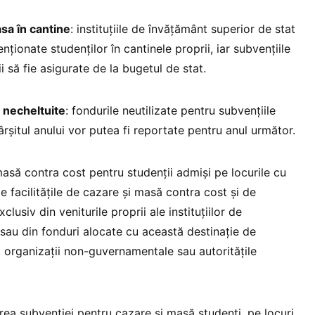
sa în cantine
: instituțiile de învățământ superior de stat
ționate studenților în cantinele proprii, iar subvențiile
i să fie asigurate de la bugetul de stat.
r necheltuite
: fondurile neutilizate pentru subvențiile
rșitul anului vor putea fi reportate pentru anul următor.
masă contra cost pentru studenții admiși pe locurile cu
e facilitățile de cazare și masă contra cost și de
lusiv din veniturile proprii ale instituțiilor de
sau din fonduri alocate cu această destinație de
 organizații non-guvernamentale sau autoritățile
rea subvenției pentru cazare și masă studenți, pe locuri