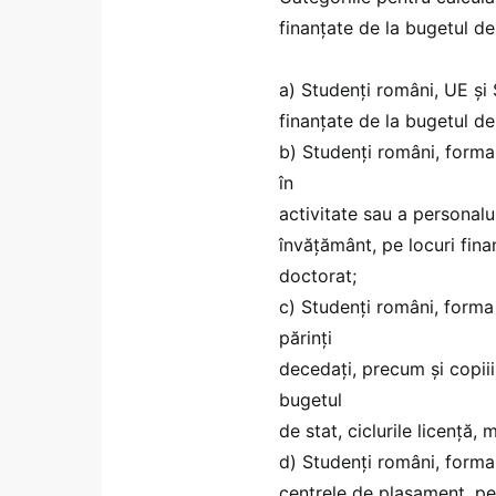
finanțate de la bugetul de
a) Studenți români, UE și
finanțate de la bugetul de 
b) Studenți români, forma
în
activitate sau a personalu
învățământ, pe locuri finan
doctorat;
c) Studenți români, forma
părinți
decedați, precum și copiii
bugetul
de stat, ciclurile licență, 
d) Studenți români, forma
centrele de plasament, pe l