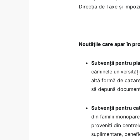
Direcția de Taxe și Impozi
Noutățile care apar în p
Subvenții pentru pla
căminele universități
altă formă de cazare
să depună documentel
Subvenții pentru cat
din familii monoparen
proveniți din centrel
suplimentare, benefi