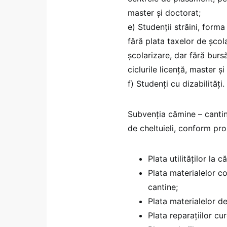
master și doctorat;
e) Studenții străini, form
fără plata taxelor de școla
școlarizare, dar fără burs
ciclurile licență, master și
f) Studenți cu dizabilități.
Subvenția cămine – cantin
de cheltuieli, conform pro
Plata utilităților la 
Plata materialelor c
cantine;
Plata materialelor d
Plata reparațiilor cur