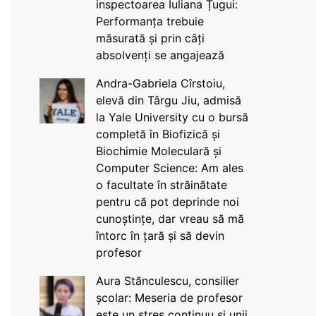
inspectoarea Iuliana Țugui:
Performanța trebuie
măsurată și prin câți
absolvenți se angajează
Andra-Gabriela Cîrstoiu,
elevă din Târgu Jiu, admisă
la Yale University cu o bursă
completă în Biofizică și
Biochimie Moleculară și
Computer Science: Am ales
o facultate în străinătate
pentru că pot deprinde noi
cunoștințe, dar vreau să mă
întorc în țară și să devin
profesor
Aura Stănculescu, consilier
școlar: Meseria de profesor
este un stres continuu și unii