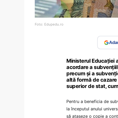
Foto: Edupedu.ro
Adau
Ministerul Educației 
acordare a subvențiil
precum și a subvenți
altă formă de cazare 
superior de stat, cum 
Pentru a beneficia de subve
la începutul anului univers
să atașeze o copie a contr