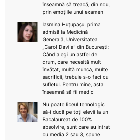
înseamnă să treacă, din nou,
prin emoțiile unui examen
Iasmina Huțupașu, prima
admisă la Medicină
Generală, Universitatea
„Carol Davila” din București:
Când alegi un astfel de
drum, care necesită mult
învățat, multă muncă, multe
sacrificii, trebuie s-o faci cu
sufletul. Pentru mine, asta
înseamnă să fii medic
Nu poate liceul tehnologic
să-i ducă pe toți elevii la un
Bacalaureat de 100%
absolvire, sunt care au intrat
cu media 2 sau 3, spune