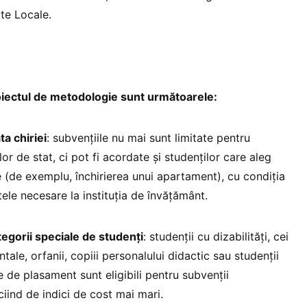
te Locale.
roiectul de metodologie sunt următoarele:
ta chiriei
: subvențiile nu mai sunt limitate pentru
lor de stat, ci pot fi acordate și studenților care aleg
 (de exemplu, închirierea unui apartament), cu condiția
e necesare la instituția de învățământ.
egorii speciale de studenți
: studenții cu dizabilități, cei
tale, orfanii, copiii personalului didactic sau studenții
e de plasament sunt eligibili pentru subvenții
ciind de indici de cost mai mari.