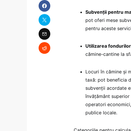
Subvenții pentru ma
pot oferi mese subven
pentru aceste servici
Utilizarea fondurilo
cămine-cantine la sfâ
Locuri în cămine și 
taxă: pot beneficia d
subvenții acordate exc
învățământ superior 
operatori economici,
publice locale.
Categoriile pentru calcula