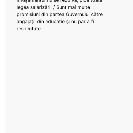
învățământul nu se rezolvă, pică toată
legea salarizării / Sunt mai multe
promisiuni din partea Guvernului către
angajații din educație și nu par a fi
respectate