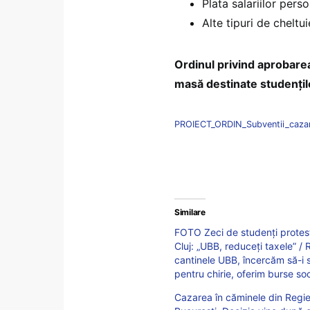
Plata salariilor pers
Alte tipuri de cheltu
Ordinul privind aprobare
masă destinate studenților
PROIECT_ORDIN_Subventii_caza
Similare
FOTO Zeci de studenți proteste
Cluj: „UBB, reduceți taxele” / R
cantinele UBB, încercăm să-i s
pentru chirie, oferim burse so
Cazarea în căminele din Regie