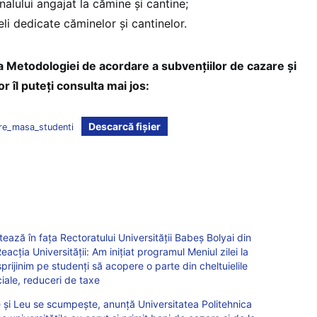
onalului angajat la cămine și cantine;
ieli dedicate căminelor și cantinelor.
a Metodologiei de acordare a subvențiilor de cazare și
 îl puteți consulta mai jos:
Descarcă fișier
re_masa_studenti
ază în fața Rectoratului Universității Babeș Bolyai din
eacția Universității: Am iniţiat programul Meniul zilei la
prijinim pe studenți să acopere o parte din cheltuielile
ciale, reduceri de taxe
 și Leu se scumpește, anunță Universitatea Politehnica