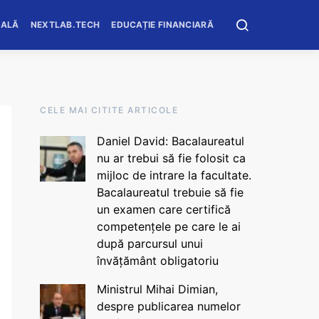
OALĂ
NEXTLAB.TECH
EDUCAȚIE FINANCIARĂ
CELE MAI CITITE ARTICOLE
Daniel David: Bacalaureatul
nu ar trebui să fie folosit ca
mijloc de intrare la facultate.
Bacalaureatul trebuie să fie
un examen care certifică
competențele pe care le ai
după parcursul unui
învățământ obligatoriu
Ministrul Mihai Dimian,
despre publicarea numelor