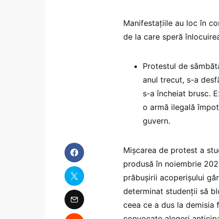
Manifestațiile au loc în co
de la care speră înlocuirea
Protestul de sâmbătă
anul trecut, s-a des
s-a încheiat brusc. E
o armă ilegală împot
guvern.
Mișcarea de protest a stu
produsă în noiembrie 202
prăbușirii acoperișului gă
determinat studenții să bl
ceea ce a dus la demisia f
convocate alegeri anticipa