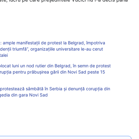
a: ample manifestaţii de protest la Belgrad, împotriva
enţii triumfă”, organizaţiile universitare le-au cerut
talei
blocat luni un nod rutier din Belgrad, în semn de protest
rupția pentru prăbușirea gării din Novi Sad peste 15
i protestează sâmbătă în Serbia și denunță corupția din
agedia din gara Novi Sad