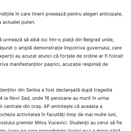
ndițiile în care tinerii presează pentru alegeri anticipate,
 actualei puteri.
 urmează să aibă loc într-o piață din Belgrad unde,
fășurat o amplă demonstrație împotriva guvernului, care
xperții au acuzat atunci că forțele de ordine ar fi folosit
riva manifestanților pașnici, acuzație respinsă de
denților din Serbia a fost declanșată după tragedia
4 la Novi Sad, unde 16 persoane au murit în urma
rii centrale din oraș. AP amintește că aceasta a
ocheze activitatea în facultăți timp de mai multe luni,
ostului premier Milos Vucevici. Studenții au cerut să fie
te, lucru pe care președintele Vucici nu l-a decis până