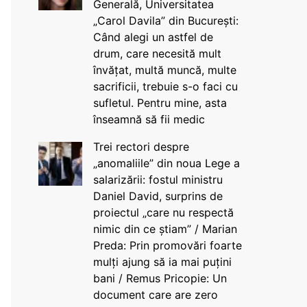
Generală, Universitatea
„Carol Davila” din București:
Când alegi un astfel de
drum, care necesită mult
învățat, multă muncă, multe
sacrificii, trebuie s-o faci cu
sufletul. Pentru mine, asta
înseamnă să fii medic
Trei rectori despre
„anomaliile” din noua Lege a
salarizării: fostul ministru
Daniel David, surprins de
proiectul „care nu respectă
nimic din ce știam” / Marian
Preda: Prin promovări foarte
mulți ajung să ia mai puțini
bani / Remus Pricopie: Un
document care are zero