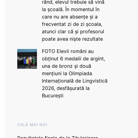
rând, elevul trebuie să vină
la școală. În momentul în
care nu are absențe și a
frecventat zi de zi școala,
atunci clar că și profesorul
poate avea niște rezultate
FOTO Elevii români au
obținut 6 medalii de argint,
una de bronz și două
mențiuni la Olimpiada
Internațională de Lingvistică
2026, desfășurată la
București
CELE MAI NOI