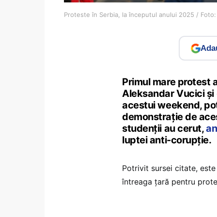
Proteste în Serbia, la începutul anului 2025 / Foto
Adau
Primul mare protest a
Aleksandar Vucici și 
acestui weekend, pot
demonstrație de acest
studenții au cerut,
an
luptei anti-corupție.
Potrivit sursei citate, es
întreaga țară pentru prote