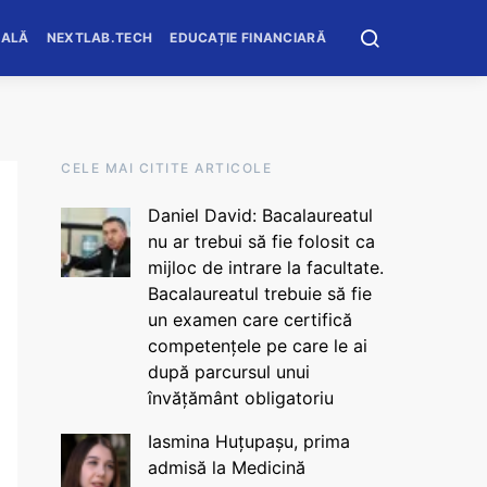
OALĂ
NEXTLAB.TECH
EDUCAȚIE FINANCIARĂ
CELE MAI CITITE ARTICOLE
Daniel David: Bacalaureatul
nu ar trebui să fie folosit ca
mijloc de intrare la facultate.
Bacalaureatul trebuie să fie
un examen care certifică
competențele pe care le ai
după parcursul unui
învățământ obligatoriu
Iasmina Huțupașu, prima
admisă la Medicină