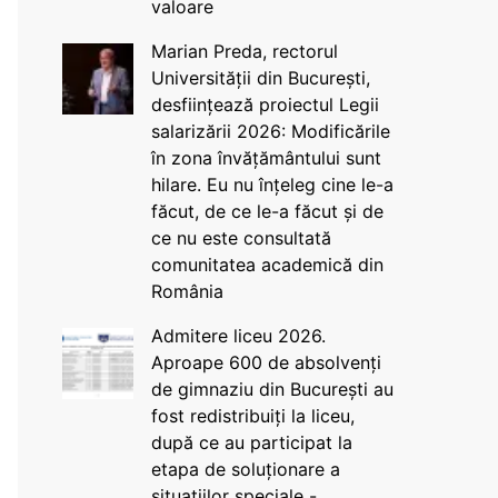
valoare
Marian Preda, rectorul
Universității din București,
desființează proiectul Legii
salarizării 2026: Modificările
în zona învățământului sunt
hilare. Eu nu înțeleg cine le-a
făcut, de ce le-a făcut și de
ce nu este consultată
comunitatea academică din
România
Admitere liceu 2026.
Aproape 600 de absolvenți
de gimnaziu din București au
fost redistribuiți la liceu,
după ce au participat la
etapa de soluționare a
situațiilor speciale -