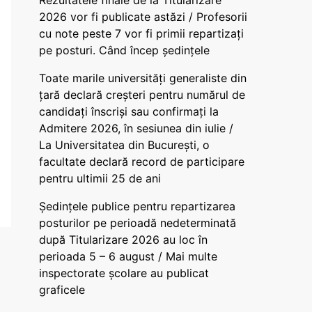
Rezultatele finale de la Titularizare
2026 vor fi publicate astăzi / Profesorii
cu note peste 7 vor fi primii repartizați
pe posturi. Când încep ședințele
Toate marile universități generaliste din
țară declară creșteri pentru numărul de
candidați înscriși sau confirmați la
Admitere 2026, în sesiunea din iulie /
La Universitatea din București, o
facultate declară record de participare
pentru ultimii 25 de ani
Ședințele publice pentru repartizarea
posturilor pe perioadă nedeterminată
după Titularizare 2026 au loc în
perioada 5 – 6 august / Mai multe
inspectorate școlare au publicat
graficele