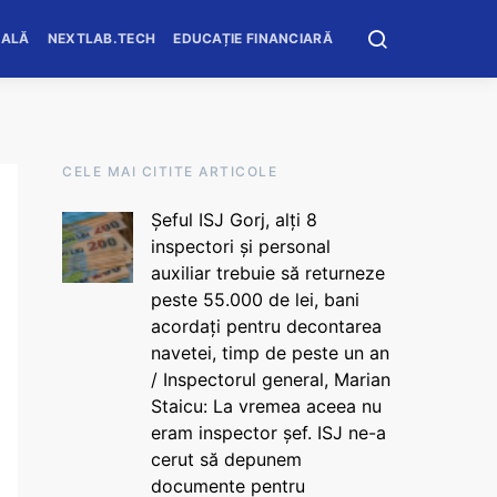
OALĂ
NEXTLAB.TECH
EDUCAȚIE FINANCIARĂ
CELE MAI CITITE ARTICOLE
Șeful ISJ Gorj, alți 8
inspectori și personal
auxiliar trebuie să returneze
peste 55.000 de lei, bani
acordați pentru decontarea
navetei, timp de peste un an
/ Inspectorul general, Marian
Staicu: La vremea aceea nu
eram inspector șef. ISJ ne-a
cerut să depunem
documente pentru