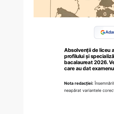
Adau
Absolvenții de liceu au
profilului și speciali
bacalaureat 2026. Vez
care au dat examenul
Nota redacției:
Însemnăril
neapărat variantele corec