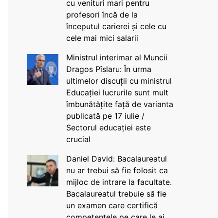
cu venituri mari pentru
profesori încă de la
începutul carierei și cele cu
cele mai mici salarii
Ministrul interimar al Muncii
Dragos Pîslaru: În urma
ultimelor discuții cu ministrul
Educației lucrurile sunt mult
îmbunătățite față de varianta
publicată pe 17 iulie /
Sectorul educației este
crucial
Daniel David: Bacalaureatul
nu ar trebui să fie folosit ca
mijloc de intrare la facultate.
Bacalaureatul trebuie să fie
un examen care certifică
competențele pe care le ai