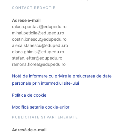
CONTACT REDACȚIE
Adrese e-mail
raluca.pantazi@edupedu.ro
mihai.peticila@edupedu.ro
costin.ionescu@edupedu.ro
alexa.stanescu@edupedu.ro
diana.ghimisi@edupedu.ro
stefan.lefter@edupedu.ro
ramona.florea@edupedu.ro
Notă de informare cu privire la prelucrarea de date
personale prin intermediul site-ului
Politica de cookie
Modifică setarile cookie-urilor
PUBLICITATE ȘI PARTENERIATE
Adresă de e-mail