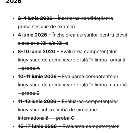
2026
2-4 iunie 2026
– Înscrierea candidaților la
prima sesiune de examen
4 iunie 2026
– Încheierea cursurilor pentru elevii
claselor a XII-a/a XIII-a
8-10 iunie 2026
– Evaluarea competențelor
lingvistice de comunicare orală în limba română
– proba A
10-11 iunie 2026
– Evaluarea competențelor
lingvistice de comunicare orală în limba maternă
– proba B
11-12 iunie 2026
– Evaluarea competențelor
lingvistice într-o limbă de circulație
internațională — proba C
15-17 iunie 2026
– Evaluarea competențelor