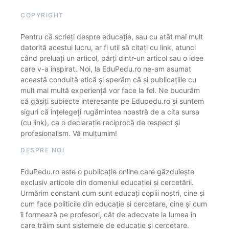
COPYRIGHT
Pentru că scrieți despre educație, sau cu atât mai mult
datorită acestui lucru, ar fi util să citați cu link, atunci
când preluați un articol, părți dintr-un articol sau o idee
care v-a inspirat. Noi, la EduPedu.ro ne-am asumat
această conduită etică și sperăm că și publicațiile cu
mult mai multă experiență vor face la fel. Ne bucurăm
că găsiți subiecte interesante pe Edupedu.ro și suntem
siguri că înțelegeți rugămintea noastră de a cita sursa
(cu link), ca o declarație reciprocă de respect și
profesionalism. Vă mulțumim!
DESPRE NOI
EduPedu.ro este o publicație online care găzduiește
exclusiv articole din domeniul educației și cercetării.
Urmărim constant cum sunt educați copiii noștri, cine și
cum face politicile din educație și cercetare, cine și cum
îi formează pe profesori, cât de adecvate la lumea în
care trăim sunt sistemele de educație și cercetare.