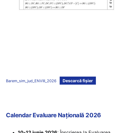
Descarcă fișier
Barem_sim_jud_ENVIII_2026
Calendar Evaluare Națională 2026
10-12 iunie 2026
: Înscrierea la Evaluarea