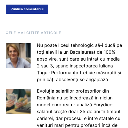
CELE MAI CITITE ARTICOLE
Nu poate liceul tehnologic să-i ducă pe
toți elevii la un Bacalaureat de 100%
absolvire, sunt care au intrat cu media
2 sau 3, spune inspectoarea Iuliana
Țugui: Performanța trebuie măsurată și
prin câți absolvenți se angajează
Evoluția salariilor profesorilor din
România nu se încadrează în niciun
model european - analiză Eurydice:
salariul crește doar 25 de ani în timpul
carierei, dar procesul e între statele cu
venituri mari pentru profesori încă de