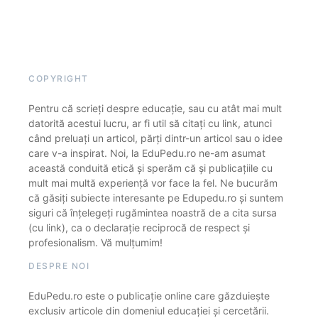
COPYRIGHT
Pentru că scrieți despre educație, sau cu atât mai mult
datorită acestui lucru, ar fi util să citați cu link, atunci
când preluați un articol, părți dintr-un articol sau o idee
care v-a inspirat. Noi, la EduPedu.ro ne-am asumat
această conduită etică și sperăm că și publicațiile cu
mult mai multă experiență vor face la fel. Ne bucurăm
că găsiți subiecte interesante pe Edupedu.ro și suntem
siguri că înțelegeți rugămintea noastră de a cita sursa
(cu link), ca o declarație reciprocă de respect și
profesionalism. Vă mulțumim!
DESPRE NOI
EduPedu.ro este o publicație online care găzduiește
exclusiv articole din domeniul educației și cercetării.