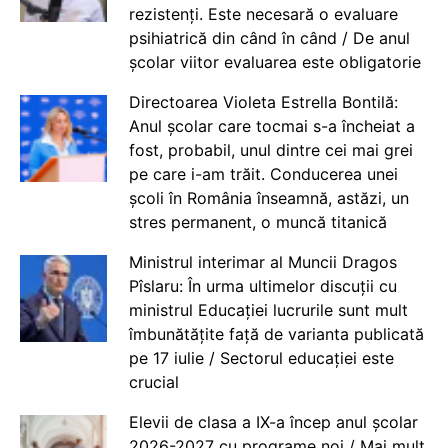
rezistenți. Este necesară o evaluare
psihiatrică din când în când / De anul
școlar viitor evaluarea este obligatorie
Directoarea Violeta Estrella Bontilă:
Anul școlar care tocmai s-a încheiat a
fost, probabil, unul dintre cei mai grei
pe care i-am trăit. Conducerea unei
școli în România înseamnă, astăzi, un
stres permanent, o muncă titanică
Ministrul interimar al Muncii Dragos
Pîslaru: În urma ultimelor discuții cu
ministrul Educației lucrurile sunt mult
îmbunătățite față de varianta publicată
pe 17 iulie / Sectorul educației este
crucial
Elevii de clasa a IX-a încep anul școlar
2026-2027 cu programe noi / Mai mult