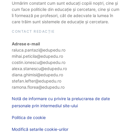
Urmărim constant cum sunt educați copiii noștri, cine și
cum face politicile din educație și cercetare, cine și cum
îi formează pe profesori, cât de adecvate la lumea în
care trăim sunt sistemele de educație și cercetare.
CONTACT REDACȚIE
Adrese e-mail
raluca.pantazi@edupedu.ro
mihai.peticila@edupedu.ro
costin.ionescu@edupedu.ro
alexa.stanescu@edupedu.ro
diana.ghimisi@edupedu.ro
stefan.lefter@edupedu.ro
ramona.florea@edupedu.ro
Notă de informare cu privire la prelucrarea de date
personale prin intermediul site-ului
Politica de cookie
Modifică setarile cookie-urilor