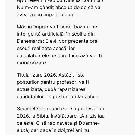
Apoi, elevii m-au convins să continui /
Nu m-am gândit absolut deloc că va
avea vreun impact major
Măsuri împotriva fraudei bazate pe
inteligență artificială, în școlile din
Danemarca: Elevii vor prezenta oral
eseuri realizate acasă, iar
calculatoarele pe care lucrează vor fi
monitorizate
Titularizare 2026. Astăzi, lista
posturilor pentru profesori va fi
actualizată, după repartizarea
candidaților pe posturi titularizabile
Ședințele de repartizare a profesorilor
2026, la Sibiu. Învățătoare: „Am zis iau
ce este. O să fac naveta și Doamne-
ajută, dar dacă în doi,trei ani nu