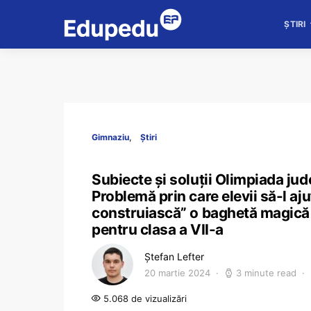
ȘTIRI
Gimnaziu
Știri
Subiecte și soluții Olimpiada ju
Problemă prin care elevii să-l a
construiască” o baghetă magică p
pentru clasa a VII-a
Ștefan Lefter
20 martie 2024
3 minute read
5.068 de vizualizări