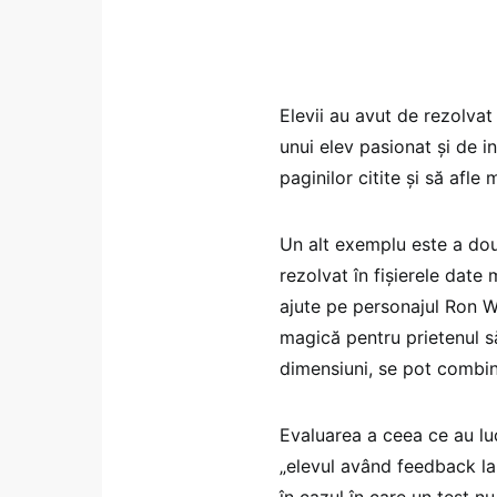
Elevii au avut de rezolvat
unui elev pasionat și de in
paginilor citite și să afl
Un alt exemplu este a doua
rezolvat în fișierele date 
ajute pe personajul Ron W
magică pentru prietenul să
dimensiuni, se pot combin
Evaluarea a ceea ce au luc
„elevul având feedback la 
în cazul în care un test n