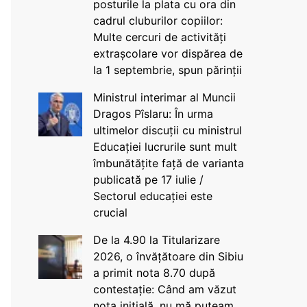
posturile la plata cu ora din
cadrul cluburilor copiilor:
Multe cercuri de activități
extrașcolare vor dispărea de
la 1 septembrie, spun părinții
Ministrul interimar al Muncii
Dragos Pîslaru: În urma
ultimelor discuții cu ministrul
Educației lucrurile sunt mult
îmbunătățite față de varianta
publicată pe 17 iulie /
Sectorul educației este
crucial
De la 4.90 la Titularizare
2026, o învățătoare din Sibiu
a primit nota 8.70 după
contestație: Când am văzut
nota inițială, nu mă puteam