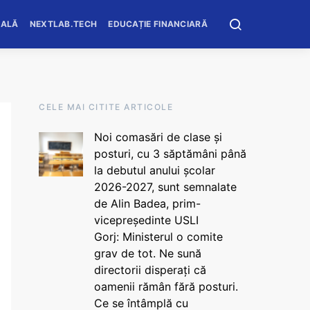
OALĂ
NEXTLAB.TECH
EDUCAȚIE FINANCIARĂ
CELE MAI CITITE ARTICOLE
Noi comasări de clase și
posturi, cu 3 săptămâni până
la debutul anului școlar
2026-2027, sunt semnalate
de Alin Badea, prim-
vicepreședinte USLI
Gorj: Ministerul o comite
grav de tot. Ne sună
directorii disperați că
oamenii rămân fără posturi.
Ce se întâmplă cu