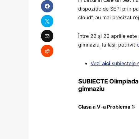
dispoziție de SEPI prin p
cloud”, au mai precizat re
Între 22 și 26 aprilie est
gimnaziu, la Iași, potrivit
Vezi
aici
subiectele ș
SUBIECTE Olimpiada 
gimnaziu
Clasa a V-a Problema 1: