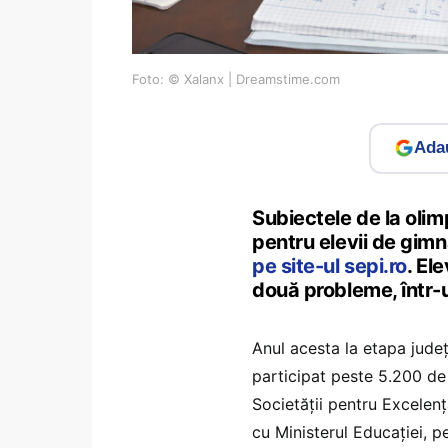
Foto: © Xalanx | Dreamstime.com
Adau
Subiectele de la oli
pentru elevii de gimn
pe site-ul sepi.ro
. El
două probleme, într-u
Anul acesta la etapa jude
participat peste 5.200 de 
Societății pentru Excelen
cu Ministerul Educației, 