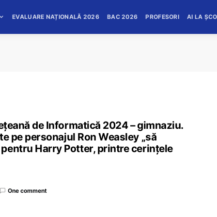
EVALUARE NAȚIONALĂ 2026
BAC 2026
PROFESORI
AI LA ȘC
dețeană de Informatică 2024 – gimnaziu.
jute pe personajul Ron Weasley „să
entru Harry Potter, printre cerințele
One comment