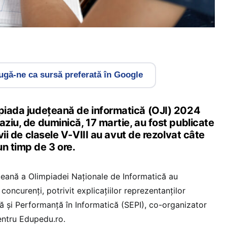
gă-ne ca sursă preferată în Google
mpiada județeană de informatică (OJI) 2024
aziu, de duminică, 17 martie, au fost publicate
evii de clasele V-VIII au avut de rezolvat câte
n timp de 3 ore.
țeană a Olimpiadei Naționale de Informatică au
concurenți, potrivit explicațiilor reprezentanților
ță și Performanță în Informatică (SEPI), co-organizator
pentru Edupedu.ro.