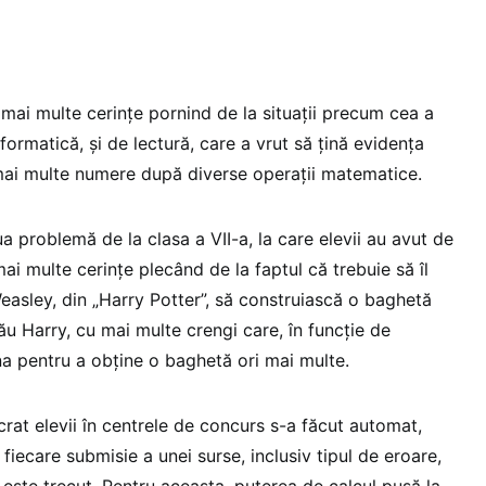
 mai multe cerințe pornind de la situații precum cea a
formatică, și de lectură, care a vrut să țină evidența
e mai multe numere după diverse operații matematice.
 problemă de la clasa a VII-a, la care elevii au avut de
mai multe cerințe plecând de la faptul că trebuie să îl
easley, din „Harry Potter”, să construiască o baghetă
u Harry, cu mai multe crengi care, în funcție de
a pentru a obține o baghetă ori mai multe.
rat elevii în centrele de concurs s-a făcut automat,
fiecare submisie a unei surse, inclusiv tipul de eroare,
u este trecut. Pentru aceasta, puterea de calcul pusă la