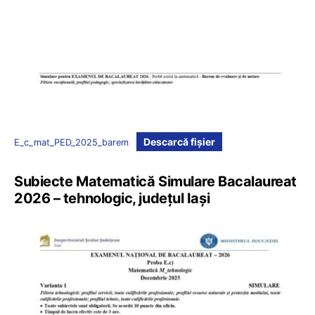
Descarcă fișier
E_c_mat_PED_2025_barem
Subiecte Matematică Simulare Bacalaureat
2026 – tehnologic, județul Iași