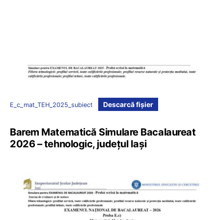
Descarcă fișier
E_c_mat_TEH_2025_subiect
Barem Matematică Simulare Bacalaureat
2026 – tehnologic, județul Iași