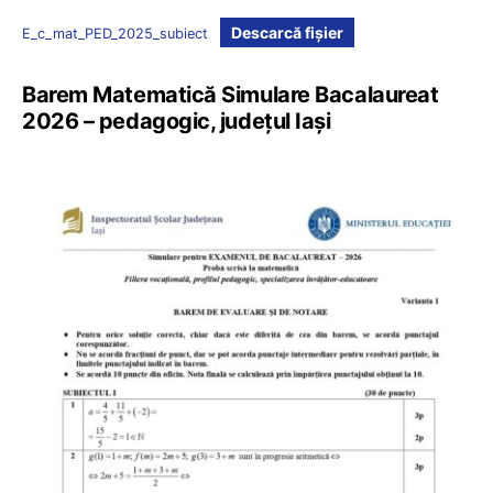
Descarcă fișier
E_c_mat_PED_2025_subiect
Barem Matematică Simulare Bacalaureat
2026 – pedagogic, județul Iași