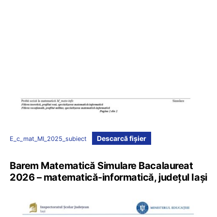
Descarcă fișier
E_c_mat_MI_2025_subiect
Barem Matematică Simulare Bacalaureat
2026 – matematică-informatică, județul Iași