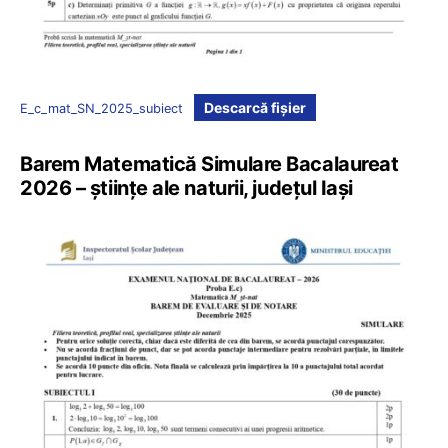
Descarcă fișier
E_c_mat_SN_2025_subiect
Barem Matematică Simulare Bacalaureat
2026 – științe ale naturii, județul Iași