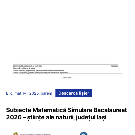
Descarcă fișier
E_c_mat_MI_2025_barem
Subiecte Matematică Simulare Bacalaureat
2026 – științe ale naturii, județul Iași