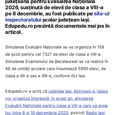
județeană pentru Evaluarea Națională
2026, susținută de elevii de clasa a VIII-a
pe 8 decembrie, au fost publicate pe
site-ul
inspectoratului
școlar județean Iași.
Edupedu.ro prezintă documentele mai jos în
articol.
Simularea Evaluării Naționale se va organiza în 158
de școli pentru cei 7321 de elevi de clasa a VIII-a.
Simularea Examenului de Bacalaureat se va realiza în
48 de unități școlare care însumează 5990 elevi, de
clasa a XII-a sau a XIII-a, conform ISJ Iași.
Edupedu.ro a scris că
județele Iași, Botoșani și Vaslui
vor organiza împreună, în acest an, simularea
Evaluării Naționale pentru clasa a VIII-a care va avea
loc între 8 și 10 decembrie 2025
, potrivit
Radio Iași
.