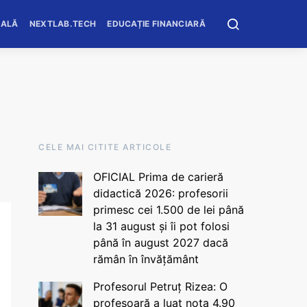
OALĂ
NEXTLAB.TECH
EDUCAȚIE FINANCIARĂ
CELE MAI CITITE ARTICOLE
OFICIAL Prima de carieră
didactică 2026: profesorii
primesc cei 1.500 de lei până
la 31 august și îi pot folosi
până în august 2027 dacă
rămân în învățământ
Profesorul Petruț Rizea: O
profesoară a luat nota 4.90