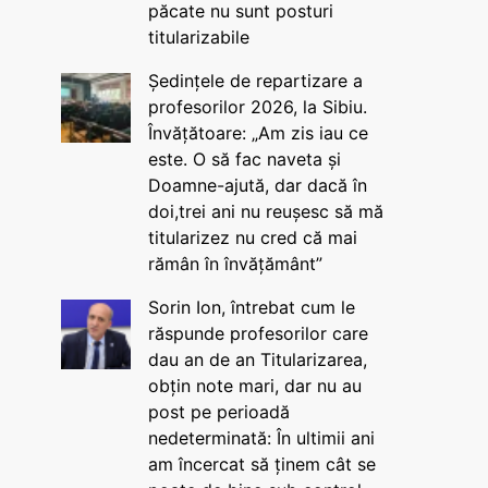
păcate nu sunt posturi
titularizabile
Ședințele de repartizare a
profesorilor 2026, la Sibiu.
Învățătoare: „Am zis iau ce
este. O să fac naveta și
Doamne-ajută, dar dacă în
doi,trei ani nu reușesc să mă
titularizez nu cred că mai
rămân în învățământ”
Sorin Ion, întrebat cum le
răspunde profesorilor care
dau an de an Titularizarea,
obțin note mari, dar nu au
post pe perioadă
nedeterminată: În ultimii ani
am încercat să ținem cât se