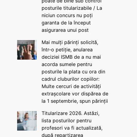
poate de bine sub control
posturile titularizabile / La
niciun concurs nu poți
garanta de la început
asigurarea unui post
Mai mulți părinți solicită,
într-o petiție, anularea
deciziei ISMB de a nu mai
acorda sumele pentru
posturile la plata cu ora din
cadrul cluburilor copiilor:
Multe cercuri de activități
extrașcolare vor dispărea de
la 1 septembrie, spun părinții
Titularizare 2026. Astăzi,
lista posturilor pentru
profesori va fi actualizată,
după repartizarea