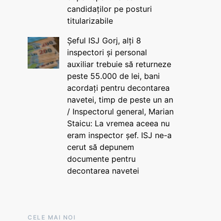
candidaților pe posturi
titularizabile
Șeful ISJ Gorj, alți 8
inspectori și personal
auxiliar trebuie să returneze
peste 55.000 de lei, bani
acordați pentru decontarea
navetei, timp de peste un an
/ Inspectorul general, Marian
Staicu: La vremea aceea nu
eram inspector șef. ISJ ne-a
cerut să depunem
documente pentru
decontarea navetei
CELE MAI NOI