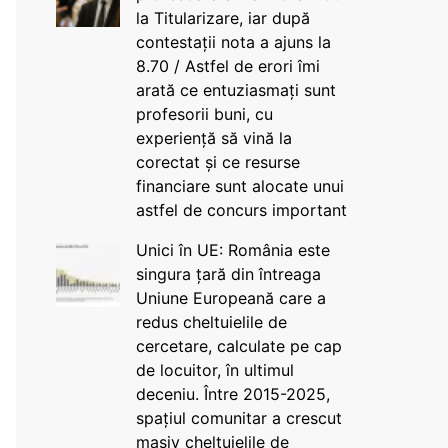
la Titularizare, iar după
contestații nota a ajuns la
8.70 / Astfel de erori îmi
arată ce entuziasmați sunt
profesorii buni, cu
experiență să vină la
corectat și ce resurse
financiare sunt alocate unui
astfel de concurs important
Unici în UE: România este
singura țară din întreaga
Uniune Europeană care a
redus cheltuielile de
cercetare, calculate pe cap
de locuitor, în ultimul
deceniu. Între 2015-2025,
spațiul comunitar a crescut
masiv cheltuielile de