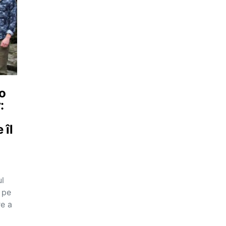
 o
:
 îl
ul
 pe
e a