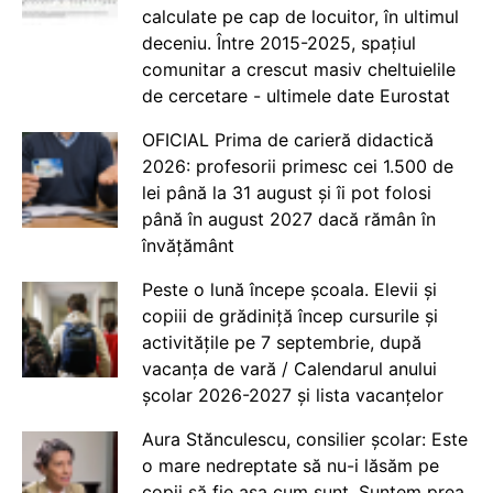
calculate pe cap de locuitor, în ultimul
deceniu. Între 2015-2025, spațiul
comunitar a crescut masiv cheltuielile
de cercetare - ultimele date Eurostat
OFICIAL Prima de carieră didactică
2026: profesorii primesc cei 1.500 de
lei până la 31 august și îi pot folosi
până în august 2027 dacă rămân în
învățământ
Peste o lună începe școala. Elevii și
copiii de grădiniță încep cursurile și
activitățile pe 7 septembrie, după
vacanța de vară / Calendarul anului
școlar 2026-2027 și lista vacanțelor
Aura Stănculescu, consilier școlar: Este
o mare nedreptate să nu-i lăsăm pe
copii să fie așa cum sunt. Suntem prea