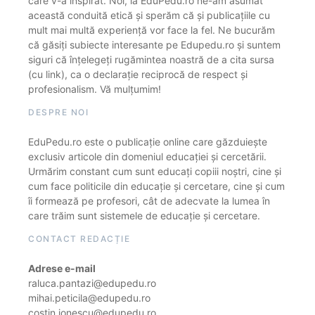
care v-a inspirat. Noi, la EduPedu.ro ne-am asumat
această conduită etică și sperăm că și publicațiile cu
mult mai multă experiență vor face la fel. Ne bucurăm
că găsiți subiecte interesante pe Edupedu.ro și suntem
siguri că înțelegeți rugămintea noastră de a cita sursa
(cu link), ca o declarație reciprocă de respect și
profesionalism. Vă mulțumim!
DESPRE NOI
EduPedu.ro este o publicație online care găzduiește
exclusiv articole din domeniul educației și cercetării.
Urmărim constant cum sunt educați copiii noștri, cine și
cum face politicile din educație și cercetare, cine și cum
îi formează pe profesori, cât de adecvate la lumea în
care trăim sunt sistemele de educație și cercetare.
CONTACT REDACȚIE
Adrese e-mail
raluca.pantazi@edupedu.ro
mihai.peticila@edupedu.ro
costin.ionescu@edupedu.ro