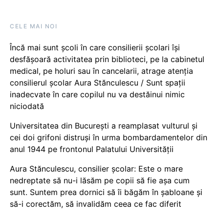
CELE MAI NOI
Încă mai sunt școli în care consilierii școlari își
desfășoară activitatea prin biblioteci, pe la cabinetul
medical, pe holuri sau în cancelarii, atrage atenția
consilierul școlar Aura Stănculescu / Sunt spații
inadecvate în care copilul nu va destăinui nimic
niciodată
Universitatea din București a reamplasat vulturul și
cei doi grifoni distruși în urma bombardamentelor din
anul 1944 pe frontonul Palatului Universității
Aura Stănculescu, consilier școlar: Este o mare
nedreptate să nu-i lăsăm pe copii să fie așa cum
sunt. Suntem prea dornici să îi băgăm în șabloane și
să-i corectăm, să invalidăm ceea ce fac diferit