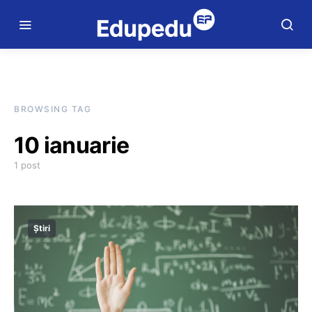
BROWSING TAG
10 ianuarie
1 post
Știri