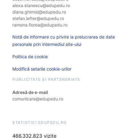
alexa.stanescu@edupedu.ro
diana.ghimisi@edupedu.ro
stefan.lefter@edupedu.ro
ramona.florea@edupedu.ro
Notă de informare cu privire la prelucrarea de date
personale prin intermediul site-ului
Politica de cookie
Modifică setarile cookie-urilor
PUBLICITATE ȘI PARTENERIATE
Adresă de e-mail
comunicare@edupedu.ro
STATISTICI EDUPEDU.RO
466.332.823 vizite