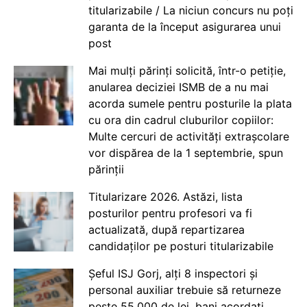
titularizabile / La niciun concurs nu poți
garanta de la început asigurarea unui
post
Mai mulți părinți solicită, într-o petiție,
anularea deciziei ISMB de a nu mai
acorda sumele pentru posturile la plata
cu ora din cadrul cluburilor copiilor:
Multe cercuri de activități extrașcolare
vor dispărea de la 1 septembrie, spun
părinții
Titularizare 2026. Astăzi, lista
posturilor pentru profesori va fi
actualizată, după repartizarea
candidaților pe posturi titularizabile
Șeful ISJ Gorj, alți 8 inspectori și
personal auxiliar trebuie să returneze
peste 55.000 de lei, bani acordați