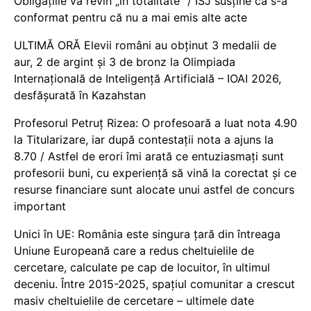
Obligațiile vă revin „în totalitate” / ISJ susține că s-a
conformat pentru că nu a mai emis alte acte
ULTIMĂ ORĂ Elevii români au obținut 3 medalii de
aur, 2 de argint și 3 de bronz la Olimpiada
Internațională de Inteligență Artificială – IOAI 2026,
desfășurată în Kazahstan
Profesorul Petruț Rizea: O profesoară a luat nota 4.90
la Titularizare, iar după contestații nota a ajuns la
8.70 / Astfel de erori îmi arată ce entuziasmați sunt
profesorii buni, cu experiență să vină la corectat și ce
resurse financiare sunt alocate unui astfel de concurs
important
Unici în UE: România este singura țară din întreaga
Uniune Europeană care a redus cheltuielile de
cercetare, calculate pe cap de locuitor, în ultimul
deceniu. Între 2015-2025, spațiul comunitar a crescut
masiv cheltuielile de cercetare – ultimele date