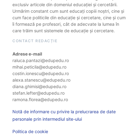
exclusiv articole din domeniul educației și cercetării.
Urmărim constant cum sunt educați copiii noștri, cine și
cum face politicile din educație și cercetare, cine și cum
îi formează pe profesori, cât de adecvate la lumea în
care trăim sunt sistemele de educație și cercetare.
CONTACT REDACȚIE
Adrese e-mail
raluca.pantazi@edupedu.ro
mihai.peticila@edupedu.ro
costin.ionescu@edupedu.ro
alexa.stanescu@edupedu.ro
diana.ghimisi@edupedu.ro
stefan.lefter@edupedu.ro
ramona.florea@edupedu.ro
Notă de informare cu privire la prelucrarea de date
personale prin intermediul site-ului
Politica de cookie