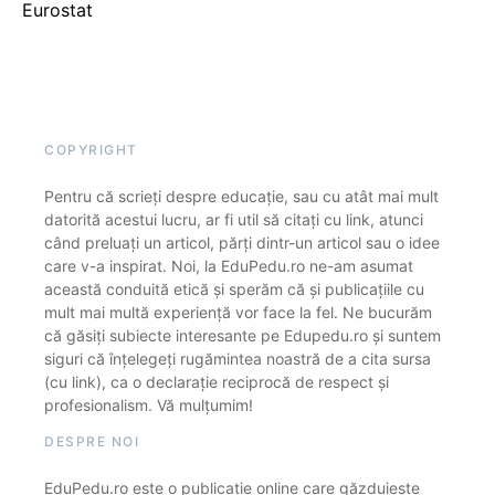
Eurostat
COPYRIGHT
Pentru că scrieți despre educație, sau cu atât mai mult
datorită acestui lucru, ar fi util să citați cu link, atunci
când preluați un articol, părți dintr-un articol sau o idee
care v-a inspirat. Noi, la EduPedu.ro ne-am asumat
această conduită etică și sperăm că și publicațiile cu
mult mai multă experiență vor face la fel. Ne bucurăm
că găsiți subiecte interesante pe Edupedu.ro și suntem
siguri că înțelegeți rugămintea noastră de a cita sursa
(cu link), ca o declarație reciprocă de respect și
profesionalism. Vă mulțumim!
DESPRE NOI
EduPedu.ro este o publicație online care găzduiește