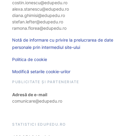
costin.ionescu@edupedu.ro
alexa.stanescu@edupedu.ro
diana.ghimisi@edupedu.ro
stefan.lefter@edupedu.ro
ramona.florea@edupedu.ro
Notă de informare cu privire la prelucrarea de date
personale prin intermediul site-ului
Politica de cookie
Modifică setarile cookie-urilor
PUBLICITATE ȘI PARTENERIATE
Adresă de e-mail
comunicare@edupedu.ro
STATISTICI EDUPEDU.RO