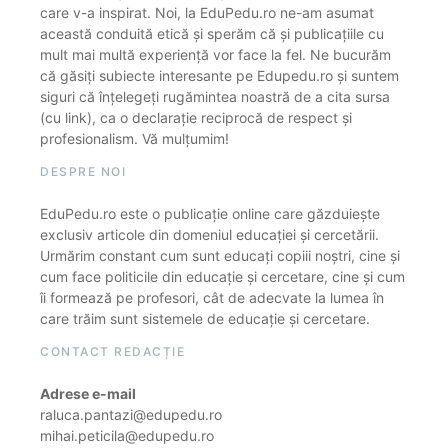
care v-a inspirat. Noi, la EduPedu.ro ne-am asumat
această conduită etică și sperăm că și publicațiile cu
mult mai multă experiență vor face la fel. Ne bucurăm
că găsiți subiecte interesante pe Edupedu.ro și suntem
siguri că înțelegeți rugămintea noastră de a cita sursa
(cu link), ca o declarație reciprocă de respect și
profesionalism. Vă mulțumim!
DESPRE NOI
EduPedu.ro este o publicație online care găzduiește
exclusiv articole din domeniul educației și cercetării.
Urmărim constant cum sunt educați copiii noștri, cine și
cum face politicile din educație și cercetare, cine și cum
îi formează pe profesori, cât de adecvate la lumea în
care trăim sunt sistemele de educație și cercetare.
CONTACT REDACȚIE
Adrese e-mail
raluca.pantazi@edupedu.ro
mihai.peticila@edupedu.ro