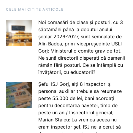
CELE MAI CITITE ARTICOLE
Noi comasări de clase și posturi, cu 3
săptămâni până la debutul anului
școlar 2026-2027, sunt semnalate de
Alin Badea, prim-vicepreședinte USLI
Gorj: Ministerul o comite grav de tot.
Ne sună directorii disperați că oamenii
rămân fără posturi. Ce se întâmplă cu
învățătorii, cu educatorii?
Șeful ISJ Gorj, alți 8 inspectori și
personal auxiliar trebuie să returneze
peste 55.000 de lei, bani acordați
pentru decontarea navetei, timp de
peste un an / Inspectorul general,
Marian Staicu: La vremea aceea nu
eram inspector șef. ISJ ne-a cerut să