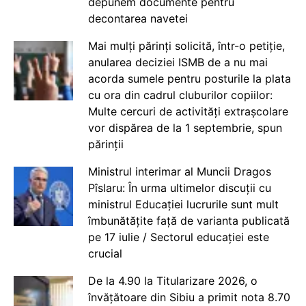
depunem documente pentru
decontarea navetei
Mai mulți părinți solicită, într-o petiție,
anularea deciziei ISMB de a nu mai
acorda sumele pentru posturile la plata
cu ora din cadrul cluburilor copiilor:
Multe cercuri de activități extrașcolare
vor dispărea de la 1 septembrie, spun
părinții
Ministrul interimar al Muncii Dragos
Pîslaru: În urma ultimelor discuții cu
ministrul Educației lucrurile sunt mult
îmbunătățite față de varianta publicată
pe 17 iulie / Sectorul educației este
crucial
De la 4.90 la Titularizare 2026, o
învățătoare din Sibiu a primit nota 8.70