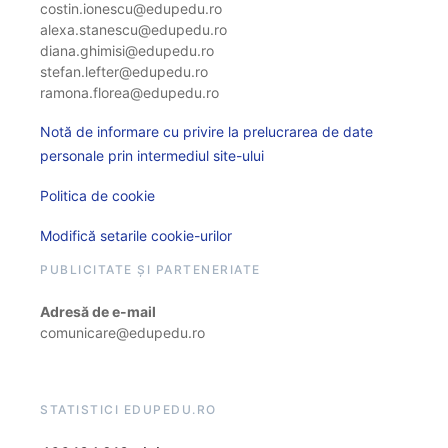
costin.ionescu@edupedu.ro
alexa.stanescu@edupedu.ro
diana.ghimisi@edupedu.ro
stefan.lefter@edupedu.ro
ramona.florea@edupedu.ro
Notă de informare cu privire la prelucrarea de date
personale prin intermediul site-ului
Politica de cookie
Modifică setarile cookie-urilor
PUBLICITATE ȘI PARTENERIATE
Adresă de e-mail
comunicare@edupedu.ro
STATISTICI EDUPEDU.RO