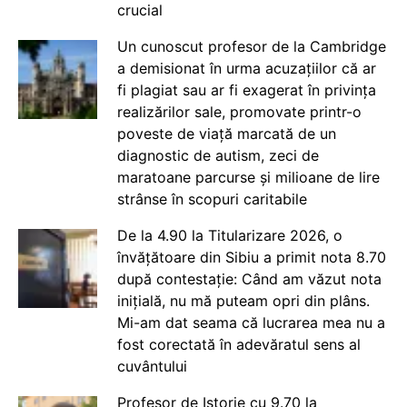
crucial
Un cunoscut profesor de la Cambridge
a demisionat în urma acuzațiilor că ar
fi plagiat sau ar fi exagerat în privința
realizărilor sale, promovate printr-o
poveste de viață marcată de un
diagnostic de autism, zeci de
maratoane parcurse și milioane de lire
strânse în scopuri caritabile
De la 4.90 la Titularizare 2026, o
învățătoare din Sibiu a primit nota 8.70
după contestație: Când am văzut nota
inițială, nu mă puteam opri din plâns.
Mi-am dat seama că lucrarea mea nu a
fost corectată în adevăratul sens al
cuvântului
Profesor de Istorie cu 9.70 la