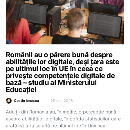
Românii au o părere bună despre
abilitățile lor digitale, deși țara este
pe ultimul loc în UE în ceea ce
privește competențele digitale de
bază – studiu al Ministerului
Educației
26 mai 2025
Costin Ionescu
Adulții din România au, în medie, o percepție bună
asupra abilităților digitale, în pofida statisticilor care
arată că țara se află pe ultimul loc în Uniunea