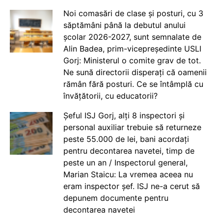
Noi comasări de clase și posturi, cu 3
săptămâni până la debutul anului
școlar 2026-2027, sunt semnalate de
Alin Badea, prim-vicepreședinte USLI
Gorj: Ministerul o comite grav de tot.
Ne sună directorii disperați că oamenii
rămân fără posturi. Ce se întâmplă cu
învățătorii, cu educatorii?
Șeful ISJ Gorj, alți 8 inspectori și
personal auxiliar trebuie să returneze
peste 55.000 de lei, bani acordați
pentru decontarea navetei, timp de
peste un an / Inspectorul general,
Marian Staicu: La vremea aceea nu
eram inspector șef. ISJ ne-a cerut să
depunem documente pentru
decontarea navetei