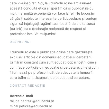
care v-a inspirat. Noi, la EduPedu.ro ne-am asumat
această conduită etică și sperăm că și publicațiile cu
mult mai multă experiență vor face la fel. Ne bucurăm
că găsiți subiecte interesante pe Edupedu.ro și suntem
siguri că înțelegeți rugămintea noastră de a cita sursa
(cu link), ca o declarație reciprocă de respect și
profesionalism. Vă mulțumim!
DESPRE NOI
EduPedu.ro este o publicație online care găzduiește
exclusiv articole din domeniul educației și cercetării.
Urmărim constant cum sunt educați copiii noștri, cine și
cum face politicile din educație și cercetare, cine și cum
îi formează pe profesori, cât de adecvate la lumea în
care trăim sunt sistemele de educație și cercetare.
CONTACT REDACȚIE
Adrese e-mail
raluca.pantazi@edupedu.ro
mihai.peticila@edupedu.ro