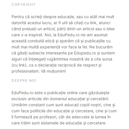
COPYRIGHT
Pentru că scrieți despre educație, sau cu atât mai mult
datorită acestui lucru, ar fi util să citați cu link, atunci
când preluați un articol, părți dintr-un articol sau o idee
care v-a inspirat. Noi, la EduPedu.ro ne-am asumat
această conduită etică și sperăm că și publicațiile cu
mult mai multă experiență vor face la fel. Ne bucurăm
că găsiți subiecte interesante pe Edupedu.ro și suntem
siguri că înțelegeți rugămintea noastră de a cita sursa
(cu link), ca o declarație reciprocă de respect și
profesionalism. Vă mulțumim!
DESPRE NOI
EduPedu.ro este o publicație online care găzduiește
exclusiv articole din domeniul educației și cercetării.
Urmărim constant cum sunt educați copiii noștri, cine și
cum face politicile din educație și cercetare, cine și cum
îi formează pe profesori, cât de adecvate la lumea în
care trăim sunt sistemele de educație și cercetare.