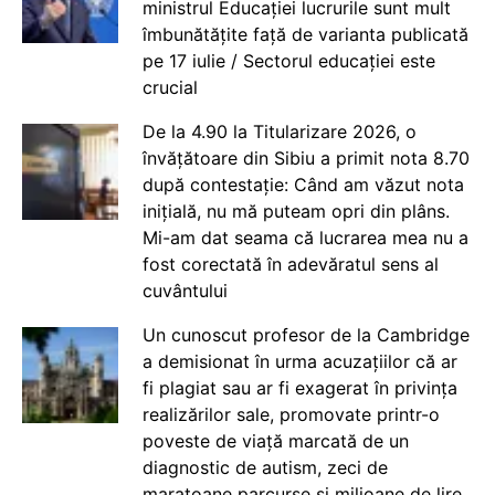
ministrul Educației lucrurile sunt mult
îmbunătățite față de varianta publicată
pe 17 iulie / Sectorul educației este
crucial
De la 4.90 la Titularizare 2026, o
învățătoare din Sibiu a primit nota 8.70
după contestație: Când am văzut nota
inițială, nu mă puteam opri din plâns.
Mi-am dat seama că lucrarea mea nu a
fost corectată în adevăratul sens al
cuvântului
Un cunoscut profesor de la Cambridge
a demisionat în urma acuzațiilor că ar
fi plagiat sau ar fi exagerat în privința
realizărilor sale, promovate printr-o
poveste de viață marcată de un
diagnostic de autism, zeci de
maratoane parcurse și milioane de lire