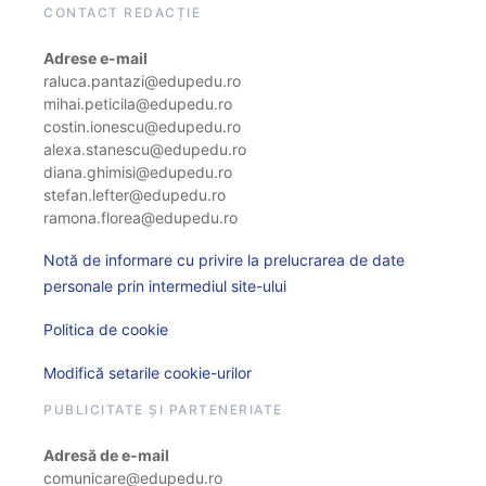
CONTACT REDACȚIE
Adrese e-mail
raluca.pantazi@edupedu.ro
mihai.peticila@edupedu.ro
costin.ionescu@edupedu.ro
alexa.stanescu@edupedu.ro
diana.ghimisi@edupedu.ro
stefan.lefter@edupedu.ro
ramona.florea@edupedu.ro
Notă de informare cu privire la prelucrarea de date
personale prin intermediul site-ului
Politica de cookie
Modifică setarile cookie-urilor
PUBLICITATE ȘI PARTENERIATE
Adresă de e-mail
comunicare@edupedu.ro