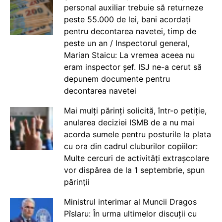
personal auxiliar trebuie să returneze
peste 55.000 de lei, bani acordați
pentru decontarea navetei, timp de
peste un an / Inspectorul general,
Marian Staicu: La vremea aceea nu
eram inspector șef. ISJ ne-a cerut să
depunem documente pentru
decontarea navetei
Mai mulți părinți solicită, într-o petiție,
anularea deciziei ISMB de a nu mai
acorda sumele pentru posturile la plata
cu ora din cadrul cluburilor copiilor:
Multe cercuri de activități extrașcolare
vor dispărea de la 1 septembrie, spun
părinții
Ministrul interimar al Muncii Dragos
Pîslaru: În urma ultimelor discuții cu