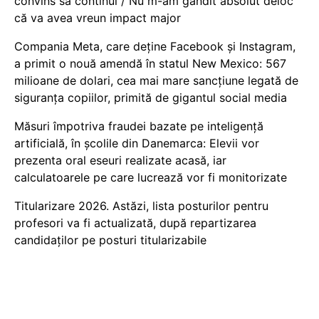
convins să continui / Nu m-am gândit absolut deloc
că va avea vreun impact major
Compania Meta, care deține Facebook și Instagram,
a primit o nouă amendă în statul New Mexico: 567
milioane de dolari, cea mai mare sancțiune legată de
siguranța copiilor, primită de gigantul social media
Măsuri împotriva fraudei bazate pe inteligență
artificială, în școlile din Danemarca: Elevii vor
prezenta oral eseuri realizate acasă, iar
calculatoarele pe care lucrează vor fi monitorizate
Titularizare 2026. Astăzi, lista posturilor pentru
profesori va fi actualizată, după repartizarea
candidaților pe posturi titularizabile