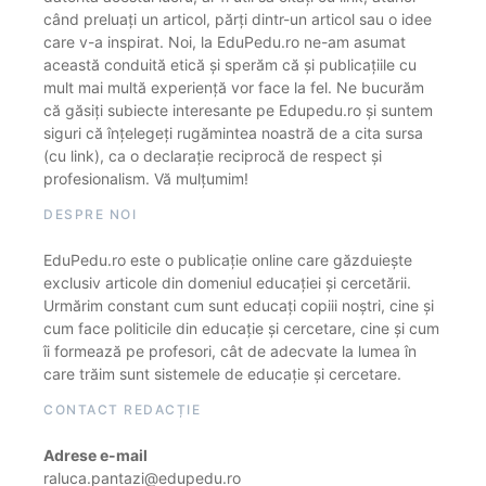
când preluați un articol, părți dintr-un articol sau o idee
care v-a inspirat. Noi, la EduPedu.ro ne-am asumat
această conduită etică și sperăm că și publicațiile cu
mult mai multă experiență vor face la fel. Ne bucurăm
că găsiți subiecte interesante pe Edupedu.ro și suntem
siguri că înțelegeți rugămintea noastră de a cita sursa
(cu link), ca o declarație reciprocă de respect și
profesionalism. Vă mulțumim!
DESPRE NOI
EduPedu.ro este o publicație online care găzduiește
exclusiv articole din domeniul educației și cercetării.
Urmărim constant cum sunt educați copiii noștri, cine și
cum face politicile din educație și cercetare, cine și cum
îi formează pe profesori, cât de adecvate la lumea în
care trăim sunt sistemele de educație și cercetare.
CONTACT REDACȚIE
Adrese e-mail
raluca.pantazi@edupedu.ro