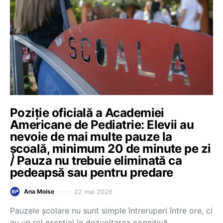
Poziție oficială a Academiei
Americane de Pediatrie: Elevii au
nevoie de mai multe pauze la
școală, minimum 20 de minute pe zi
/ Pauza nu trebuie eliminată ca
pedeapsă sau pentru predare
22 mai 2026
Ana Moise
Pauzele școlare nu sunt simple întreruperi între ore, ci
au un rol esențial în dezvoltarea cognitivă,