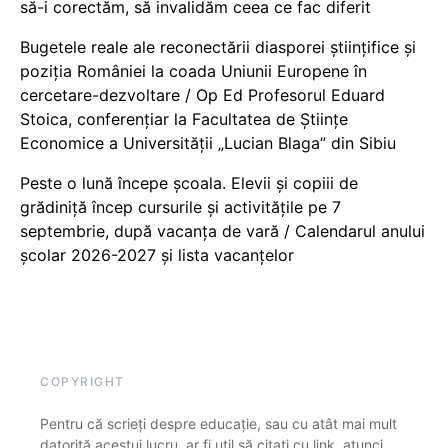
să-i corectăm, să invalidăm ceea ce fac diferit
Bugetele reale ale reconectării diasporei științifice și
poziția României la coada Uniunii Europene în
cercetare-dezvoltare / Op Ed Profesorul Eduard
Stoica, conferențiar la Facultatea de Științe
Economice a Universității „Lucian Blaga” din Sibiu
Peste o lună începe școala. Elevii și copiii de
grădiniță încep cursurile și activitățile pe 7
septembrie, după vacanța de vară / Calendarul anului
școlar 2026-2027 și lista vacanțelor
COPYRIGHT
Pentru că scrieți despre educație, sau cu atât mai mult
datorită acestui lucru, ar fi util să citați cu link, atunci