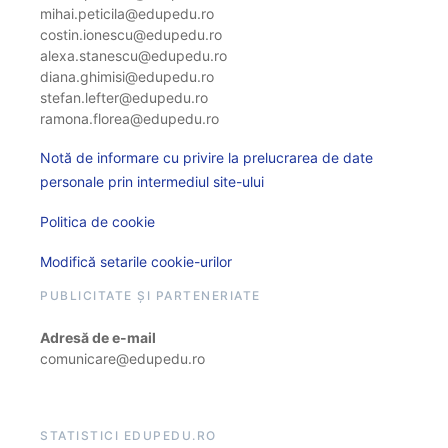
mihai.peticila@edupedu.ro
costin.ionescu@edupedu.ro
alexa.stanescu@edupedu.ro
diana.ghimisi@edupedu.ro
stefan.lefter@edupedu.ro
ramona.florea@edupedu.ro
Notă de informare cu privire la prelucrarea de date
personale prin intermediul site-ului
Politica de cookie
Modifică setarile cookie-urilor
PUBLICITATE ȘI PARTENERIATE
Adresă de e-mail
comunicare@edupedu.ro
STATISTICI EDUPEDU.RO