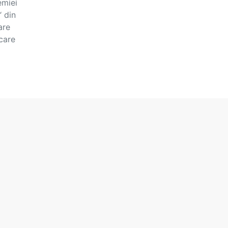
emiei
“ din
are
 care