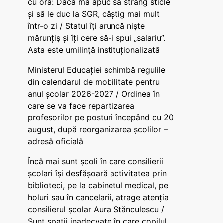
cu ora: Dacă mă apuc să strâng sticle
și să le duc la SGR, câștig mai mult
într-o zi / Statul îți aruncă niște
mărunțiș și îți cere să-i spui „salariu”.
Asta este umilință instituționalizată
Ministerul Educației schimbă regulile
din calendarul de mobilitate pentru
anul școlar 2026-2027 / Ordinea în
care se va face repartizarea
profesorilor pe posturi începând cu 20
august, după reorganizarea școlilor –
adresă oficială
Încă mai sunt școli în care consilierii
școlari își desfășoară activitatea prin
biblioteci, pe la cabinetul medical, pe
holuri sau în cancelarii, atrage atenția
consilierul școlar Aura Stănculescu /
Sunt spații inadecvate în care copilul