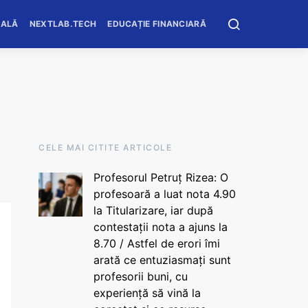
OALĂ
NEXTLAB.TECH
EDUCAȚIE FINANCIARĂ
CELE MAI CITITE ARTICOLE
Profesorul Petruț Rizea: O
profesoară a luat nota 4.90
la Titularizare, iar după
contestații nota a ajuns la
8.70 / Astfel de erori îmi
arată ce entuziasmați sunt
profesorii buni, cu
experiență să vină la