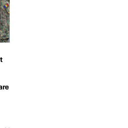
t
are