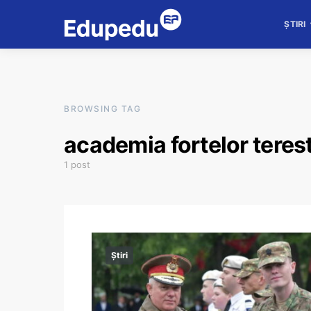
ȘTIRI
BROWSING TAG
academia fortelor terest
1 post
Știri