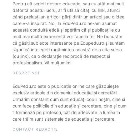
Pentru că scrieți despre educație, sau cu atât mai mult
datorită acestui lucru, ar fi util să citați cu link, atunci
când preluați un articol, părți dintr-un articol sau o idee
care v-a inspirat. Noi, la EduPedu.ro ne-am asumat
această conduită etică și sperăm că și publicațiile cu
mult mai multă experiență vor face la fel. Ne bucurăm
că găsiți subiecte interesante pe Edupedu.ro și suntem
siguri că înțelegeți rugămintea noastră de a cita sursa
(cu link), ca o declarație reciprocă de respect și
profesionalism. Vă mulțumim!
DESPRE NOI
EduPedu.ro este o publicație online care găzduiește
exclusiv articole din domeniul educației și cercetării.
Urmărim constant cum sunt educați copiii noștri, cine și
cum face politicile din educație și cercetare, cine și cum
îi formează pe profesori, cât de adecvate la lumea în
care trăim sunt sistemele de educație și cercetare.
CONTACT REDACȚIE