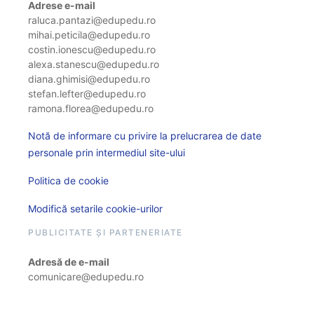
Adrese e-mail
raluca.pantazi@edupedu.ro
mihai.peticila@edupedu.ro
costin.ionescu@edupedu.ro
alexa.stanescu@edupedu.ro
diana.ghimisi@edupedu.ro
stefan.lefter@edupedu.ro
ramona.florea@edupedu.ro
Notă de informare cu privire la prelucrarea de date
personale prin intermediul site-ului
Politica de cookie
Modifică setarile cookie-urilor
PUBLICITATE ȘI PARTENERIATE
Adresă de e-mail
comunicare@edupedu.ro