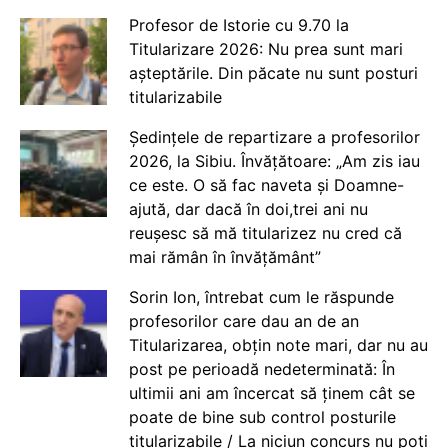
Profesor de Istorie cu 9.70 la
Titularizare 2026: Nu prea sunt mari
așteptările. Din păcate nu sunt posturi
titularizabile
Ședințele de repartizare a profesorilor
2026, la Sibiu. Învățătoare: „Am zis iau
ce este. O să fac naveta și Doamne-
ajută, dar dacă în doi,trei ani nu
reușesc să mă titularizez nu cred că
mai rămân în învățământ”
Sorin Ion, întrebat cum le răspunde
profesorilor care dau an de an
Titularizarea, obțin note mari, dar nu au
post pe perioadă nedeterminată: În
ultimii ani am încercat să ținem cât se
poate de bine sub control posturile
titularizabile / La niciun concurs nu poți