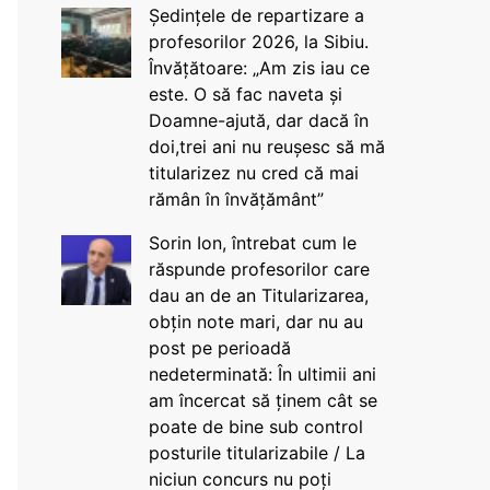
Ședințele de repartizare a
profesorilor 2026, la Sibiu.
Învățătoare: „Am zis iau ce
este. O să fac naveta și
Doamne-ajută, dar dacă în
doi,trei ani nu reușesc să mă
titularizez nu cred că mai
rămân în învățământ”
Sorin Ion, întrebat cum le
răspunde profesorilor care
dau an de an Titularizarea,
obțin note mari, dar nu au
post pe perioadă
nedeterminată: În ultimii ani
am încercat să ținem cât se
poate de bine sub control
posturile titularizabile / La
niciun concurs nu poți