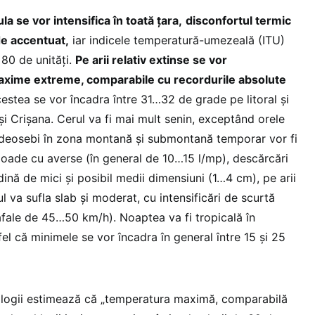
la se vor intensifica în toată țara,
disconfortul termic
e accentuat,
iar indicele temperatură-umezeală (ITU)
 80 de unități.
Pe arii relativ extinse se vor
axime extreme, comparabile cu recordurile absolute
acestea se vor încadra între 31…32 de grade pe litoral și
i Crișana. Cerul va fi mai mult senin, exceptând orele
 îndeosebi în zona montană și submontană temporar vor fi
rioade cu averse (în general de 10…15 l/mp), descărcări
dină de mici și posibil medii dimensiuni (1…4 cm), pe arii
l va sufla slab și moderat, cu intensificări de scurtă
rafale de 45…50 km/h). Noaptea va fi tropicală în
fel că minimele se vor încadra în general între 15 și 25
ologii estimează că „temperatura maximă, comparabilă