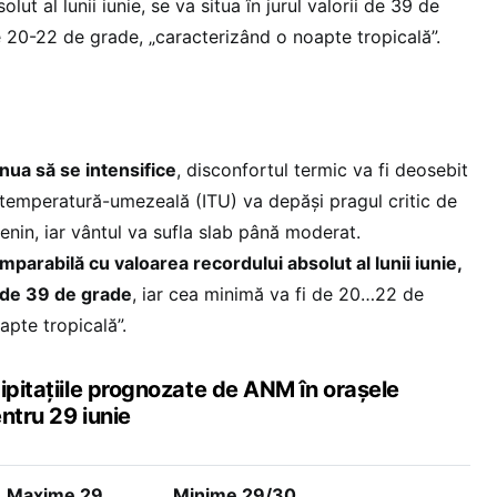
lut al lunii iunie, se va situa în jurul valorii de 39 de
de 20-22 de grade, „caracterizând o noapte tropicală”.
nua să se intensifice
, disconfortul termic va fi deosebit
e temperatură-umezeală (ITU) va depăși pragul critic de
senin, iar vântul va sufla slab până moderat.
arabilă cu valoarea recordului absolut al lunii iunie,
ii de 39 de grade
, iar cea minimă va fi de 20…22 de
apte tropicală”.
ipitațiile prognozate de ANM în orașele
ntru 29 iunie
Maxime 29
Minime 29/30