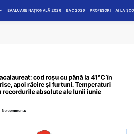
EVALUARE NAȚIONALĂ 2026
BAC 2026
PROFESORI
AI LA ȘC
calaureat: cod roșu cu până la 41°C în
ise, apoi răcire și furtuni. Temperaturi
ecordurile absolute ale lunii iunie
No comments