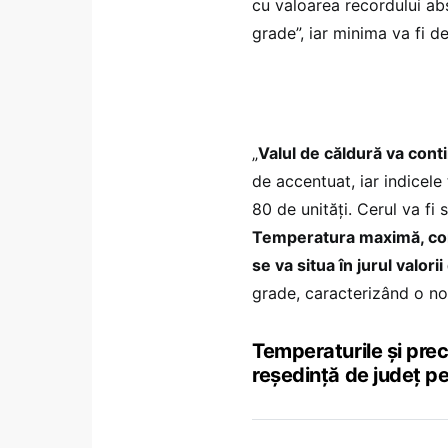
cu valoarea recordului abso
grade”, iar minima va fi 
„
Valul de căldură va conti
de accentuat, iar indicel
80 de unități. Cerul va fi 
Temperatura maximă, comp
se va situa în jurul valor
grade, caracterizând o no
Temperaturile și prec
reședință de județ pe