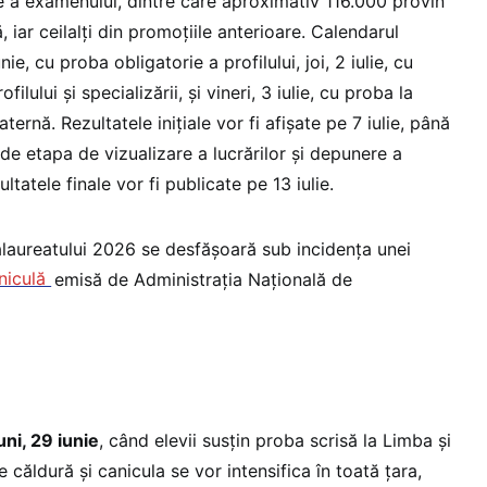
lie a examenului, dintre care aproximativ 116.000 provin
 iar ceilalți din promoțiile anterioare. Calendarul
ie, cu proba obligatorie a profilului, joi, 2 iulie, cu
filului și specializării, și vineri, 3 iulie, cu proba la
ternă. Rezultatele inițiale vor fi afișate pe 7 iulie, până
de etapa de vizualizare a lucrărilor și depunere a
zultatele finale vor fi publicate pe 13 iulie.
laureatului 2026 se desfășoară sub incidența unei
niculă
emisă de Administrația Națională de
uni, 29 iunie
, când elevii susțin proba scrisă la Limba și
e căldură și canicula se vor intensifica în toată țara,