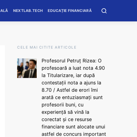
OALĂ
NEXTLAB.TECH
EDUCAȚIE FINANCIARĂ
CELE MAI CITITE ARTICOLE
Profesorul Petruț Rizea: O
profesoară a luat nota 4.90
la Titularizare, iar după
contestații nota a ajuns la
8.70 / Astfel de erori îmi
arată ce entuziasmați sunt
profesorii buni, cu
experiență să vină la
corectat și ce resurse
financiare sunt alocate unui
astfel de concurs important