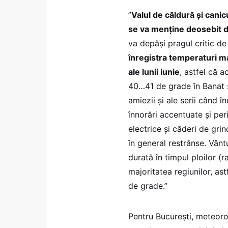
”
Valul de căldură și canicu
se va menține deosebit d
va depăși pragul critic de
înregistra temperaturi m
ale lunii iunie
, astfel că 
40…41 de grade în Banat ș
amiezii și ale serii când
înnorări accentuate și pe
electrice și căderi de grin
în general restrânse. Vântu
durată în timpul ploilor (
majoritatea regiunilor, ast
de grade.”
Pentru București, meteor