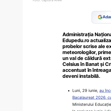
Adau
Administrația Națion
Edupedu.ro actualiza
probelor scrise ale e
meteorologilor, prime
un val de căldură ex
Celsius în Banat și C
accentuat în întreaga
deveni instabilă.
Luni, 29 iunie,
au înc
Bacalaureat 2026, cu
Ministerului Educație