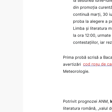
la sesiunea iunie-iu
din promoția curentă,
continuă marți, 30 iun
proba la alegere a pro
Limba și literatura ma
la ora 12:00, urmate 
contestațiilor, iar re
Prima probă scrisă a Baca
avertizări
cod roșu de ca
Meteorologie.
Potrivit prognozei ANM,
l
literatura română, „valul d