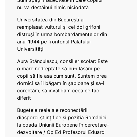
Sunt spații inadecvate în care copilul
nu va destăinui nimic niciodată
Universitatea din București a
reamplasat vulturul și cei doi grifoni
distruși în urma bombardamentelor din
anul 1944 pe frontonul Palatului
Universității
Aura Stănculescu, consilier școlar: Este
o mare nedreptate să nu-i lăsăm pe
copii să fie așa cum sunt. Suntem prea
dornici să îi băgăm în șabloane și să-i
corectăm, să invalidăm ceea ce fac
diferit
Bugetele reale ale reconectării
diasporei științifice și poziția României
la coada Uniunii Europene în cercetare-
dezvoltare / Op Ed Profesorul Eduard