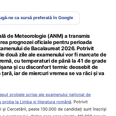
gă-ne ca sursă preferată în Google
ală de Meteorologie (ANM) a transmis
rea prognozei oficiale pentru perioada
xamenului de Bacalaureat 2026. Potrivit
le două zile ale examenului vor fi marcate de
tremă, cu temperaturi de până la 41 de grade
rișana și cu disconfort termic deosebit de
 țară, iar de miercuri vremea se va răci și va
eput probele scrise ale examenului național de
 proba la Limba și literatura română
. Potrivit
i și Cercetării, peste 130.000 de candidați sunt înscriși