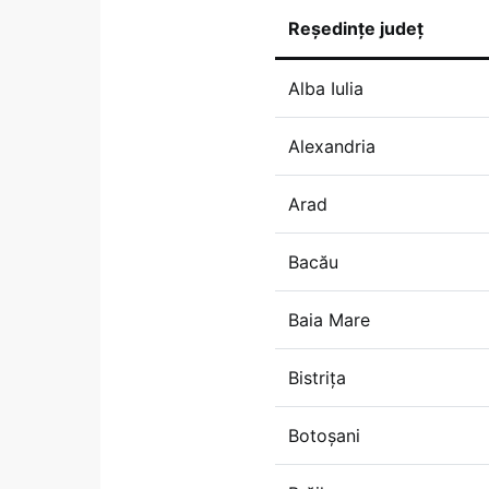
Reședințe județ
Alba Iulia
Alexandria
Arad
Bacău
Baia Mare
Bistrița
Botoșani