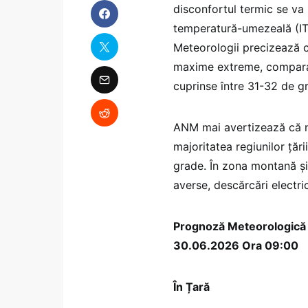
disconfortul termic se va
temperatură-umezeală (ITU
Meteorologii precizează că
maxime extreme, comparabil
cuprinse între 31-32 de gr
ANM mai avertizează că no
majoritatea regiunilor țăr
grade. În zona montană și
averse, descărcări electri
Prognoză Meteorologică 
30.06.2026 Ora 09:00
În Țară