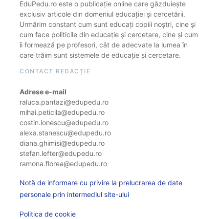
EduPedu.ro este o publicație online care găzduiește
exclusiv articole din domeniul educației și cercetării.
Urmărim constant cum sunt educați copiii noștri, cine și
cum face politicile din educație și cercetare, cine și cum
îi formează pe profesori, cât de adecvate la lumea în
care trăim sunt sistemele de educație și cercetare.
CONTACT REDACȚIE
Adrese e-mail
raluca.pantazi@edupedu.ro
mihai.peticila@edupedu.ro
costin.ionescu@edupedu.ro
alexa.stanescu@edupedu.ro
diana.ghimisi@edupedu.ro
stefan.lefter@edupedu.ro
ramona.florea@edupedu.ro
Notă de informare cu privire la prelucrarea de date
personale prin intermediul site-ului
Politica de cookie