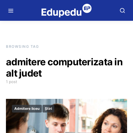
BROWSING TAG
admitere computerizata in
alt judet
1 post
Admitere liceu
Știri