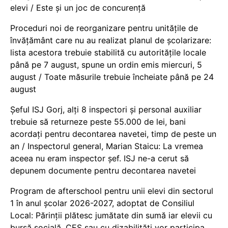
elevi / Este și un joc de concurență
Proceduri noi de reorganizare pentru unitățile de
învățământ care nu au realizat planul de școlarizare:
lista acestora trebuie stabilită cu autoritățile locale
până pe 7 august, spune un ordin emis miercuri, 5
august / Toate măsurile trebuie încheiate până pe 24
august
Șeful ISJ Gorj, alți 8 inspectori și personal auxiliar
trebuie să returneze peste 55.000 de lei, bani
acordați pentru decontarea navetei, timp de peste un
an / Inspectorul general, Marian Staicu: La vremea
aceea nu eram inspector șef. ISJ ne-a cerut să
depunem documente pentru decontarea navetei
Program de afterschool pentru unii elevi din sectorul
1 în anul școlar 2026-2027, adoptat de Consiliul
Local: Părinții plătesc jumătate din sumă iar elevii cu
bursă socială, CES sau cu dizabilităţi vor participa