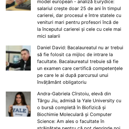
model european - analiză Eurydice:
salariul crește doar 25 de ani în timpul
carierei, dar procesul e între statele cu
venituri mari pentru profesori încă de
la începutul carierei și cele cu cele mai
mici salarii
Daniel David: Bacalaureatul nu ar trebui
să fie folosit ca mijloc de intrare la
facultate. Bacalaureatul trebuie să fie
un examen care certifică competențele
pe care le ai după parcursul unui
învățământ obligatoriu
Andra-Gabriela Cîrstoiu, elevă din
Târgu Jiu, admisă la Yale University cu
o bursă completă în Biofizică și
Biochimie Moleculară și Computer
Science: Am ales o facultate în
străinătate pentru că pot deprinde noi