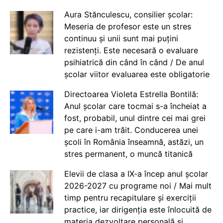
Aura Stănculescu, consilier școlar:
Meseria de profesor este un stres
continuu și unii sunt mai puțini
rezistenți. Este necesară o evaluare
psihiatrică din când în când / De anul
școlar viitor evaluarea este obligatorie
Directoarea Violeta Estrella Bontilă:
Anul școlar care tocmai s-a încheiat a
fost, probabil, unul dintre cei mai grei
pe care i-am trăit. Conducerea unei
școli în România înseamnă, astăzi, un
stres permanent, o muncă titanică
Elevii de clasa a IX-a încep anul școlar
2026-2027 cu programe noi / Mai mult
timp pentru recapitulare și exerciții
practice, iar dirigenția este înlocuită de
materia dezvoltare personală și