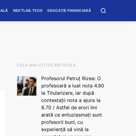
OALĂ
NEXTLAB.TECH
EDUCAȚIE FINANCIARĂ
CELE MAI CITITE ARTICOLE
Profesorul Petruț Rizea: O
profesoară a luat nota 4.90
la Titularizare, iar după
contestații nota a ajuns la
8.70 / Astfel de erori îmi
arată ce entuziasmați sunt
profesorii buni, cu
experiență să vină la