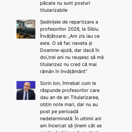
păcate nu sunt posturi
titularizabile
Ședințele de repartizare a
profesorilor 2026, la Sibiu.
Învățătoare: „Am zis iau ce
este. O să fac naveta și
Doamne-ajută, dar dacă în
doi,trei ani nu reușesc să mă
titularizez nu cred că mai
rămân în învățământ”
Sorin Ion, întrebat cum le
răspunde profesorilor care
dau an de an Titularizarea,
obțin note mari, dar nu au
post pe perioadă
nedeterminată: În ultimii ani
am încercat să ținem cât se