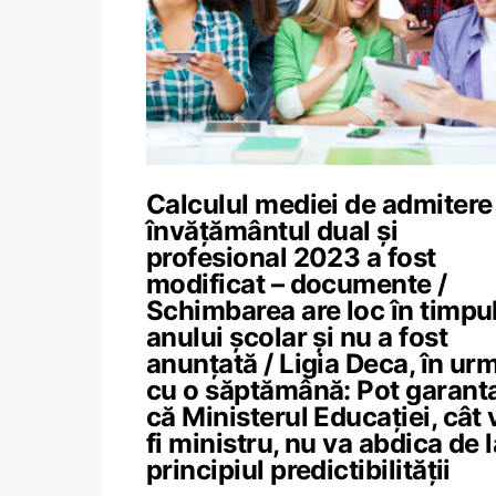
Calculul mediei de admitere
învățământul dual și
profesional 2023 a fost
modificat – documente /
Schimbarea are loc în timpu
anului școlar și nu a fost
anunțată / Ligia Deca, în ur
cu o săptămână: Pot garant
că Ministerul Educației, cât 
fi ministru, nu va abdica de l
principiul predictibilității