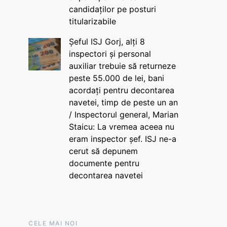
candidaților pe posturi
titularizabile
Șeful ISJ Gorj, alți 8
inspectori și personal
auxiliar trebuie să returneze
peste 55.000 de lei, bani
acordați pentru decontarea
navetei, timp de peste un an
/ Inspectorul general, Marian
Staicu: La vremea aceea nu
eram inspector șef. ISJ ne-a
cerut să depunem
documente pentru
decontarea navetei
CELE MAI NOI