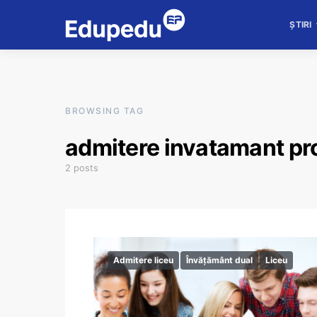
ȘTIRI
BROWSING TAG
admitere invatamant pr
2 posts
Admitere liceu
Învățământ dual
Liceu