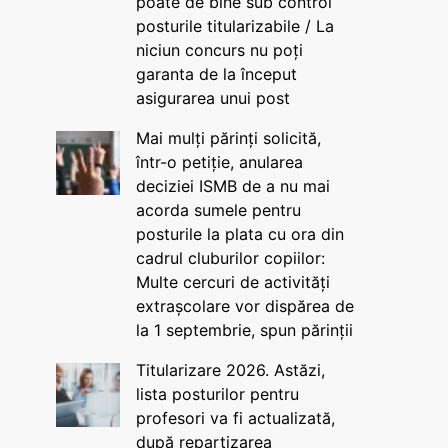
poate de bine sub control
posturile titularizabile / La
niciun concurs nu poți
garanta de la început
asigurarea unui post
Mai mulți părinți solicită,
într-o petiție, anularea
deciziei ISMB de a nu mai
acorda sumele pentru
posturile la plata cu ora din
cadrul cluburilor copiilor:
Multe cercuri de activități
extrașcolare vor dispărea de
la 1 septembrie, spun părinții
Titularizare 2026. Astăzi,
lista posturilor pentru
profesori va fi actualizată,
după repartizarea