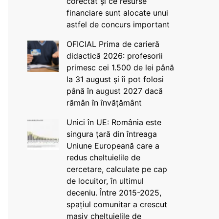
corectat și ce resurse
financiare sunt alocate unui
astfel de concurs important
OFICIAL Prima de carieră
didactică 2026: profesorii
primesc cei 1.500 de lei până
la 31 august și îi pot folosi
până în august 2027 dacă
rămân în învățământ
Unici în UE: România este
singura țară din întreaga
Uniune Europeană care a
redus cheltuielile de
cercetare, calculate pe cap
de locuitor, în ultimul
deceniu. Între 2015-2025,
spațiul comunitar a crescut
masiv cheltuielile de