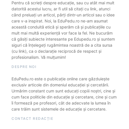
Pentru că scrieți despre educație, sau cu atât mai mult
datorită acestui lucru, ar fi util să citați cu link, atunci
când preluați un articol, părți dintr-un articol sau o idee
care v-a inspirat. Noi, la EduPedu.ro ne-am asumat
această conduită etică și sperăm că și publicațiile cu
mult mai multă experiență vor face la fel. Ne bucurăm
că găsiți subiecte interesante pe Edupedu.ro și suntem
siguri că înțelegeți rugămintea noastră de a cita sursa
(cu link), ca o declarație reciprocă de respect și
profesionalism. Vă mulțumim!
DESPRE NOI
EduPedu.ro este o publicație online care găzduiește
exclusiv articole din domeniul educației și cercetării.
Urmărim constant cum sunt educați copiii noștri, cine și
cum face politicile din educație și cercetare, cine și cum
îi formează pe profesori, cât de adecvate la lumea în
care trăim sunt sistemele de educație și cercetare.
CONTACT REDACȚIE