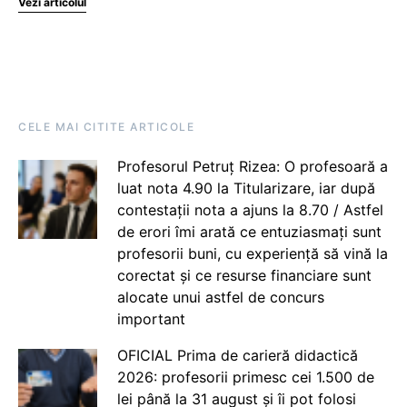
Vezi articolul
CELE MAI CITITE ARTICOLE
Profesorul Petruț Rizea: O profesoară a
luat nota 4.90 la Titularizare, iar după
contestații nota a ajuns la 8.70 / Astfel
de erori îmi arată ce entuziasmați sunt
profesorii buni, cu experiență să vină la
corectat și ce resurse financiare sunt
alocate unui astfel de concurs
important
OFICIAL Prima de carieră didactică
2026: profesorii primesc cei 1.500 de
lei până la 31 august și îi pot folosi