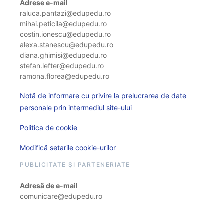
Adrese e-mail
raluca.pantazi@edupedu.ro
mihai.peticila@edupedu.ro
costin.ionescu@edupedu.ro
alexa.stanescu@edupedu.ro
diana.ghimisi@edupedu.ro
stefan.lefter@edupedu.ro
ramona.florea@edupedu.ro
Notă de informare cu privire la prelucrarea de date
personale prin intermediul site-ului
Politica de cookie
Modifică setarile cookie-urilor
PUBLICITATE ȘI PARTENERIATE
Adresă de e-mail
comunicare@edupedu.ro