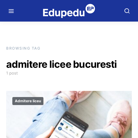
BROWSING TAG
admitere licee bucuresti
1 post
Admitere liceu