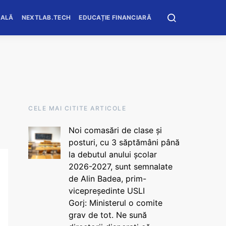
OALĂ
NEXTLAB.TECH
EDUCAȚIE FINANCIARĂ
CELE MAI CITITE ARTICOLE
Noi comasări de clase și
posturi, cu 3 săptămâni până
la debutul anului școlar
2026-2027, sunt semnalate
de Alin Badea, prim-
vicepreședinte USLI
Gorj: Ministerul o comite
grav de tot. Ne sună