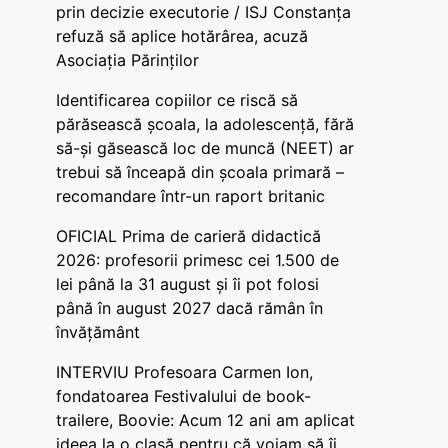
prin decizie executorie / ISJ Constanța
refuză să aplice hotărârea, acuză
Asociația Părinților
Identificarea copiilor ce riscă să
părăsească școala, la adolescență, fără
să-și găsească loc de muncă (NEET) ar
trebui să înceapă din școala primară –
recomandare într-un raport britanic
OFICIAL Prima de carieră didactică
2026: profesorii primesc cei 1.500 de
lei până la 31 august și îi pot folosi
până în august 2027 dacă rămân în
învățământ
INTERVIU Profesoara Carmen Ion,
fondatoarea Festivalului de book-
trailere, Boovie: Acum 12 ani am aplicat
ideea la o clasă pentru că voiam să îi