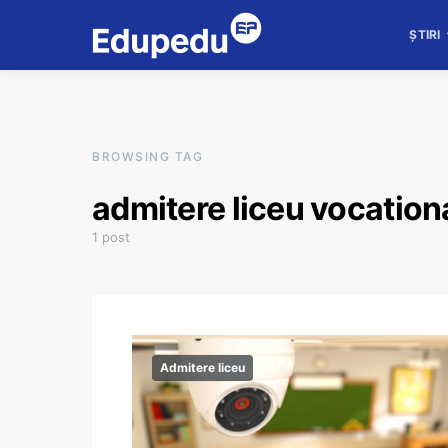
ȘTIRI
BROWSING TAG
admitere liceu vocation
1 post
Admitere liceu