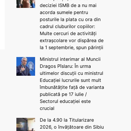
deciziei ISMB de a nu mai
acorda sumele pentru
posturile la plata cu ora din
cadrul cluburilor copiilor:
Multe cercuri de activități
extrașcolare vor dispărea de
la 1 septembrie, spun părinții
Ministrul interimar al Muncii
Dragos Pîslaru: În urma
ultimelor discuții cu ministrul
Educației lucrurile sunt mult
îmbunătățite față de varianta
publicată pe 17 iulie /
Sectorul educației este
crucial
De la 4.90 la Titularizare
2026, o învățătoare din Sibiu