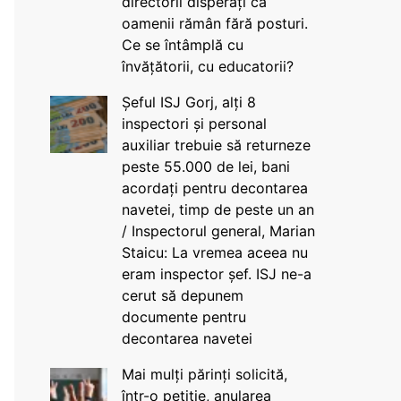
directorii disperați că
oamenii rămân fără posturi.
Ce se întâmplă cu
învățătorii, cu educatorii?
Șeful ISJ Gorj, alți 8
inspectori și personal
auxiliar trebuie să returneze
peste 55.000 de lei, bani
acordați pentru decontarea
navetei, timp de peste un an
/ Inspectorul general, Marian
Staicu: La vremea aceea nu
eram inspector șef. ISJ ne-a
cerut să depunem
documente pentru
decontarea navetei
Mai mulți părinți solicită,
într-o petiție, anularea