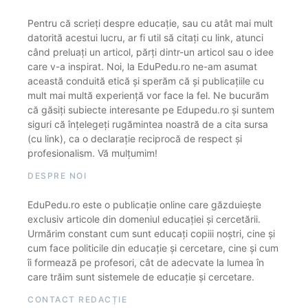
Pentru că scrieți despre educație, sau cu atât mai mult
datorită acestui lucru, ar fi util să citați cu link, atunci
când preluați un articol, părți dintr-un articol sau o idee
care v-a inspirat. Noi, la EduPedu.ro ne-am asumat
această conduită etică și sperăm că și publicațiile cu
mult mai multă experiență vor face la fel. Ne bucurăm
că găsiți subiecte interesante pe Edupedu.ro și suntem
siguri că înțelegeți rugămintea noastră de a cita sursa
(cu link), ca o declarație reciprocă de respect și
profesionalism. Vă mulțumim!
DESPRE NOI
EduPedu.ro este o publicație online care găzduiește
exclusiv articole din domeniul educației și cercetării.
Urmărim constant cum sunt educați copiii noștri, cine și
cum face politicile din educație și cercetare, cine și cum
îi formează pe profesori, cât de adecvate la lumea în
care trăim sunt sistemele de educație și cercetare.
CONTACT REDACȚIE