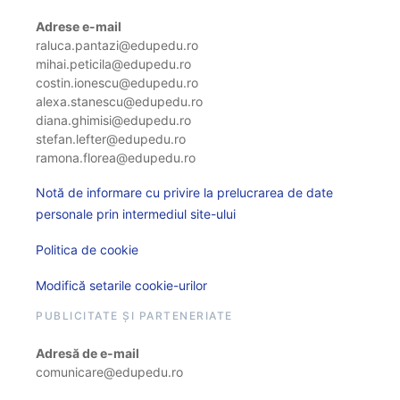
Adrese e-mail
raluca.pantazi@edupedu.ro
mihai.peticila@edupedu.ro
costin.ionescu@edupedu.ro
alexa.stanescu@edupedu.ro
diana.ghimisi@edupedu.ro
stefan.lefter@edupedu.ro
ramona.florea@edupedu.ro
Notă de informare cu privire la prelucrarea de date
personale prin intermediul site-ului
Politica de cookie
Modifică setarile cookie-urilor
PUBLICITATE ȘI PARTENERIATE
Adresă de e-mail
comunicare@edupedu.ro