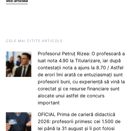
Vezi articolul
CELE MAI CITITE ARTICOLE
Profesorul Petruț Rizea: O profesoară a
luat nota 4.90 la Titularizare, iar după
contestații nota a ajuns la 8.70 / Astfel
de erori îmi arată ce entuziasmați sunt
profesorii buni, cu experiență să vină la
corectat și ce resurse financiare sunt
alocate unui astfel de concurs
important
OFICIAL Prima de carieră didactică
2026: profesorii primesc cei 1.500 de
lei până la 31 august și îi pot folosi