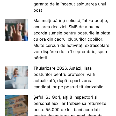
garanta de la început asigurarea unui
post
Mai mulți părinți solicită, într-o petiție,
anularea deciziei ISMB de a nu mai
acorda sumele pentru posturile la plata
cu ora din cadrul cluburilor copiilor:
Multe cercuri de activități extrașcolare
vor dispărea de la 1 septembrie, spun
părinții
Titularizare 2026. Astăzi, lista
posturilor pentru profesori va fi
actualizată, după repartizarea
candidaților pe posturi titularizabile
Șeful ISJ Gorj, alți 8 inspectori și
personal auxiliar trebuie să returneze
peste 55.000 de lei, bani acordați
pentru decontarea navetei, timp de