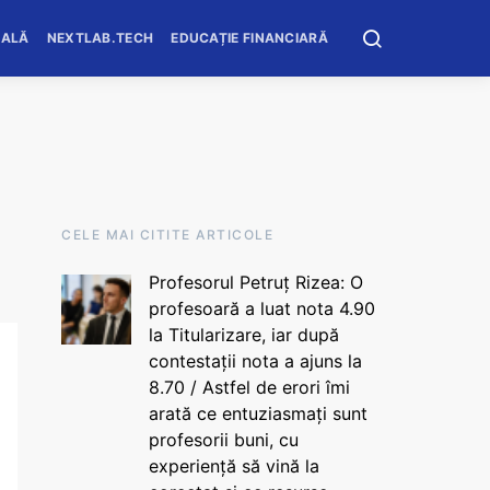
OALĂ
NEXTLAB.TECH
EDUCAȚIE FINANCIARĂ
CELE MAI CITITE ARTICOLE
Profesorul Petruț Rizea: O
profesoară a luat nota 4.90
la Titularizare, iar după
contestații nota a ajuns la
8.70 / Astfel de erori îmi
arată ce entuziasmați sunt
profesorii buni, cu
experiență să vină la