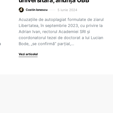
universitară, anunță UBB
5 iunie 2024
Costin Ionescu
Acuzațiile de autoplagiat formulate de ziarul
Libertatea, în septembrie 2023, cu privire la
Adrian Ivan, rectorul Academiei SRI și
coordonatorul tezei de doctorat a lui Lucian
a
Bode, „se confirmă” parțial,…
Vezi articolul