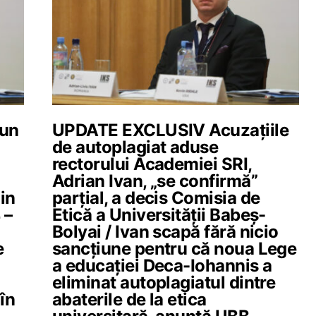
 un
UPDATE EXCLUSIV Acuzațiile
de autoplagiat aduse
rectorului Academiei SRI,
Adrian Ivan, „se confirmă”
din
parțial, a decis Comisia de
 –
Etică a Universității Babeș-
Bolyai / Ivan scapă fără nicio
e
sancțiune pentru că noua Lege
a educației Deca-Iohannis a
eliminat autoplagiatul dintre
în
abaterile de la etica