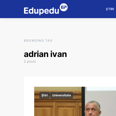
ȘTIRI
BROWSING TAG
adrian ivan
2 posts
Știri
Universitate