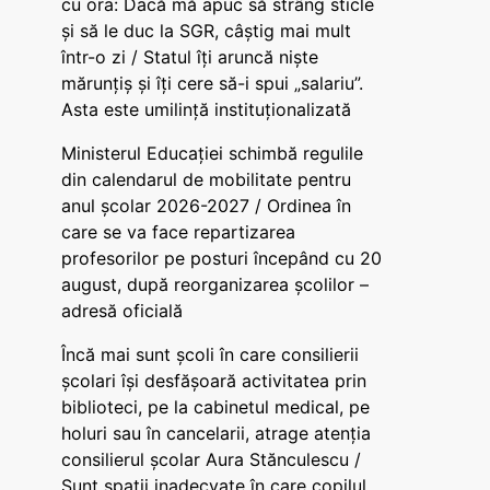
cu ora: Dacă mă apuc să strâng sticle
și să le duc la SGR, câștig mai mult
într-o zi / Statul îți aruncă niște
mărunțiș și îți cere să-i spui „salariu”.
Asta este umilință instituționalizată
Ministerul Educației schimbă regulile
din calendarul de mobilitate pentru
anul școlar 2026-2027 / Ordinea în
care se va face repartizarea
profesorilor pe posturi începând cu 20
august, după reorganizarea școlilor –
adresă oficială
Încă mai sunt școli în care consilierii
școlari își desfășoară activitatea prin
biblioteci, pe la cabinetul medical, pe
holuri sau în cancelarii, atrage atenția
consilierul școlar Aura Stănculescu /
Sunt spații inadecvate în care copilul