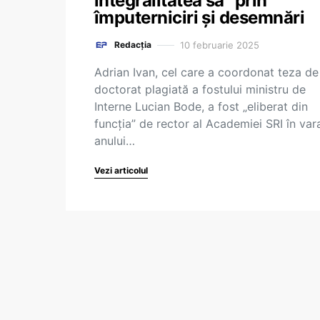
integralitatea sa” prin
împuterniciri și desemnări
10 februarie 2025
Redacția
Adrian Ivan, cel care a coordonat teza de
doctorat plagiată a fostului ministru de
Interne Lucian Bode, a fost „eliberat din
funcția” de rector al Academiei SRI în var
anului…
Vezi articolul