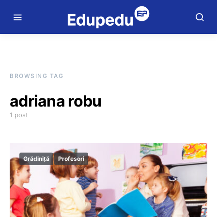
BROWSING TAG
adriana robu
1 post
Grădiniță
Profesori