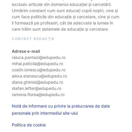
exclusiv articole din domeniul educației și cercetării.
Urmărim constant cum sunt educați copiii noștri, cine și
cum face politicile din educație și cercetare, cine și cum
îi formează pe profesori, cât de adecvate la lumea în
care trăim sunt sistemele de educație și cercetare.
CONTACT REDACȚIE
Adrese e-mail
raluca.pantazi@edupedu.ro
mihai.peticila@edupedu.ro
costin.ionescu@edupedu.ro
alexa.stanescu@edupedu.ro
diana.ghimisi@edupedu.ro
stefan.lefter@edupedu.ro
ramona.florea@edupedu.ro
Notă de informare cu privire la prelucrarea de date
personale prin intermediul site-ului
Politica de cookie