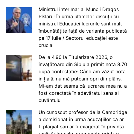
Ministrul interimar al Muncii Dragos
Pîslaru: În urma ultimelor discuții cu
ministrul Educației lucrurile sunt mult
îmbunătățite față de varianta publicată
pe 17 iulie / Sectorul educației este
crucial
De la 4.90 la Titularizare 2026, o
învățătoare din Sibiu a primit nota 8.70
după contestație: Când am văzut nota
inițială, nu mă puteam opri din plâns.
Mi-am dat seama că lucrarea mea nu a
fost corectată în adevăratul sens al
cuvântului
Un cunoscut profesor de la Cambridge
a demisionat în urma acuzațiilor că ar
fi plagiat sau ar fi exagerat în privința
realizărilor sale, promovate printr-o