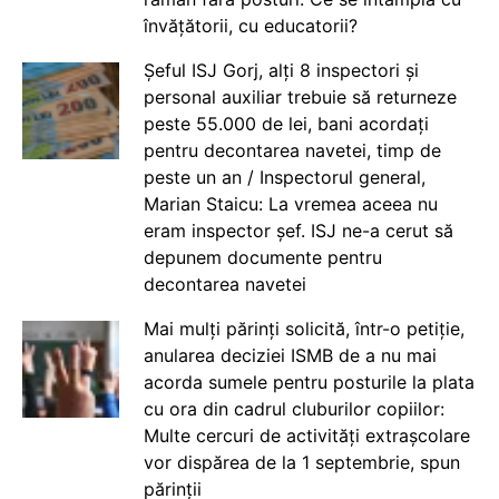
învățătorii, cu educatorii?
Șeful ISJ Gorj, alți 8 inspectori și
personal auxiliar trebuie să returneze
peste 55.000 de lei, bani acordați
pentru decontarea navetei, timp de
peste un an / Inspectorul general,
Marian Staicu: La vremea aceea nu
eram inspector șef. ISJ ne-a cerut să
depunem documente pentru
decontarea navetei
Mai mulți părinți solicită, într-o petiție,
anularea deciziei ISMB de a nu mai
acorda sumele pentru posturile la plata
cu ora din cadrul cluburilor copiilor:
Multe cercuri de activități extrașcolare
vor dispărea de la 1 septembrie, spun
părinții