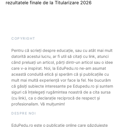
rezultatele finale de la Titularizare 2026
COPYRIGHT
Pentru că scrieți despre educație, sau cu atât mai mult
datorită acestui lucru, ar fi util să citați cu link, atunci
când preluați un articol, părți dintr-un articol sau o idee
care v-a inspirat. Noi, la EduPedu.ro ne-am asumat
această conduită etică și sperăm că și publicațiile cu
mult mai multă experiență vor face la fel. Ne bucurăm
că găsiți subiecte interesante pe Edupedu.ro și suntem
siguri că înțelegeți rugămintea noastră de a cita sursa
(cu link), ca o declarație reciprocă de respect și
profesionalism. Vă mulțumim!
DESPRE NOI
EduPedu.ro este o publicație online care găzduiește