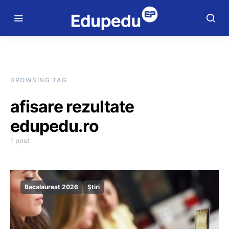
BROWSING TAG
afisare rezultate
edupedu.ro
1 post
Bacalaureat 2026
Știri