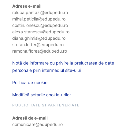
Adrese e-mail
raluca.pantazi@edupedu.ro
mihai.peticila@edupedu.ro
costin.ionescu@edupedu.ro
alexa.stanescu@edupedu.ro
diana.ghimisi@edupedu.ro
stefan.lefter@edupedu.ro
ramona.florea@edupedu.ro
Notă de informare cu privire la prelucrarea de date
personale prin intermediul site-ului
Politica de cookie
Modifică setarile cookie-urilor
PUBLICITATE ȘI PARTENERIATE
Adresă de e-mail
comunicare@edupedu.ro