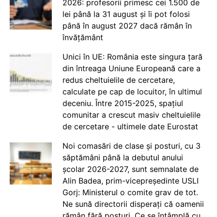
2026: profesorii primesc cei 1.500 de
lei până la 31 august și îi pot folosi
până în august 2027 dacă rămân în
învățământ
Unici în UE: România este singura țară
din întreaga Uniune Europeană care a
redus cheltuielile de cercetare,
calculate pe cap de locuitor, în ultimul
deceniu. Între 2015-2025, spațiul
comunitar a crescut masiv cheltuielile
de cercetare - ultimele date Eurostat
Noi comasări de clase și posturi, cu 3
săptămâni până la debutul anului
școlar 2026-2027, sunt semnalate de
Alin Badea, prim-vicepreședinte USLI
Gorj: Ministerul o comite grav de tot.
Ne sună directorii disperați că oamenii
rămân fără posturi. Ce se întâmplă cu