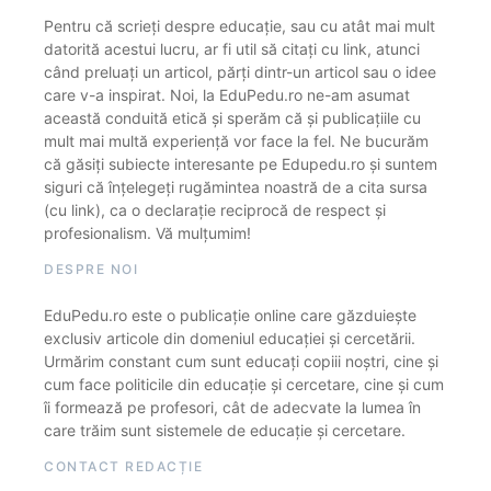
Pentru că scrieți despre educație, sau cu atât mai mult
datorită acestui lucru, ar fi util să citați cu link, atunci
când preluați un articol, părți dintr-un articol sau o idee
care v-a inspirat. Noi, la EduPedu.ro ne-am asumat
această conduită etică și sperăm că și publicațiile cu
mult mai multă experiență vor face la fel. Ne bucurăm
că găsiți subiecte interesante pe Edupedu.ro și suntem
siguri că înțelegeți rugămintea noastră de a cita sursa
(cu link), ca o declarație reciprocă de respect și
profesionalism. Vă mulțumim!
DESPRE NOI
EduPedu.ro este o publicație online care găzduiește
exclusiv articole din domeniul educației și cercetării.
Urmărim constant cum sunt educați copiii noștri, cine și
cum face politicile din educație și cercetare, cine și cum
îi formează pe profesori, cât de adecvate la lumea în
care trăim sunt sistemele de educație și cercetare.
CONTACT REDACȚIE