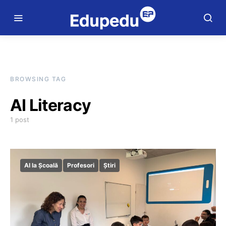
BROWSING TAG
AI Literacy
1 post
AI la Școală
Profesori
Știri