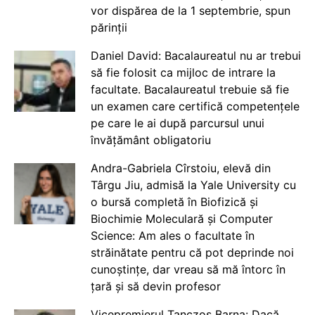
vor dispărea de la 1 septembrie, spun
părinții
Daniel David: Bacalaureatul nu ar trebui
să fie folosit ca mijloc de intrare la
facultate. Bacalaureatul trebuie să fie
un examen care certifică competențele
pe care le ai după parcursul unui
învățământ obligatoriu
Andra-Gabriela Cîrstoiu, elevă din
Târgu Jiu, admisă la Yale University cu
o bursă completă în Biofizică și
Biochimie Moleculară și Computer
Science: Am ales o facultate în
străinătate pentru că pot deprinde noi
cunoștințe, dar vreau să mă întorc în
țară și să devin profesor
Vicepremierul Tanczos Barna: Dacă