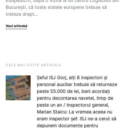
Edupedu.ro, după o vizită la un centru Logiscool din
București, că toate statele europene trebuie să
trateze drept…
Vezi articolul
CELE MAI CITITE ARTICOLE
Șeful ISJ Gorj, alți 8 inspectori și
personal auxiliar trebuie să returneze
peste 55.000 de lei, bani acordați
pentru decontarea navetei, timp de
peste un an / Inspectorul general,
Marian Staicu: La vremea aceea nu
eram inspector șef. ISJ ne-a cerut să
depunem documente pentru