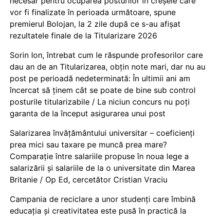
necesar pentru ocuparea posturilor în creșele care
vor fi finalizate în perioada următoare, spune
premierul Bolojan, la 2 zile după ce s-au afișat
rezultatele finale de la Titularizare 2026
Sorin Ion, întrebat cum le răspunde profesorilor care
dau an de an Titularizarea, obțin note mari, dar nu au
post pe perioadă nedeterminată: În ultimii ani am
încercat să ținem cât se poate de bine sub control
posturile titularizabile / La niciun concurs nu poți
garanta de la început asigurarea unui post
Salarizarea învățământului universitar – coeficienți
prea mici sau taxare pe muncă prea mare?
Comparație între salariile propuse în noua lege a
salarizării și salariile de la o universitate din Marea
Britanie / Op Ed, cercetător Cristian Vraciu
Campania de reciclare a unor studenți care îmbină
educația și creativitatea este pusă în practică la