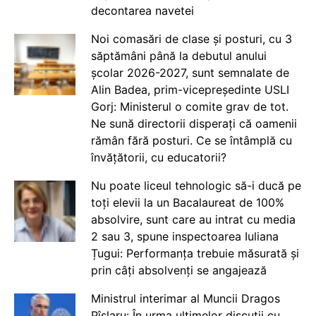
decontarea navetei
Noi comasări de clase și posturi, cu 3
săptămâni până la debutul anului
școlar 2026-2027, sunt semnalate de
Alin Badea, prim-vicepreședinte USLI
Gorj: Ministerul o comite grav de tot.
Ne sună directorii disperați că oamenii
rămân fără posturi. Ce se întâmplă cu
învățătorii, cu educatorii?
Nu poate liceul tehnologic să-i ducă pe
toți elevii la un Bacalaureat de 100%
absolvire, sunt care au intrat cu media
2 sau 3, spune inspectoarea Iuliana
Țugui: Performanța trebuie măsurată și
prin câți absolvenți se angajează
Ministrul interimar al Muncii Dragos
Pîslaru: În urma ultimelor discuții cu