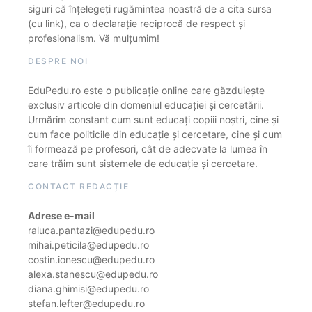
siguri că înțelegeți rugămintea noastră de a cita sursa
(cu link), ca o declarație reciprocă de respect și
profesionalism. Vă mulțumim!
DESPRE NOI
EduPedu.ro este o publicație online care găzduiește
exclusiv articole din domeniul educației și cercetării.
Urmărim constant cum sunt educați copiii noștri, cine și
cum face politicile din educație și cercetare, cine și cum
îi formează pe profesori, cât de adecvate la lumea în
care trăim sunt sistemele de educație și cercetare.
CONTACT REDACȚIE
Adrese e-mail
raluca.pantazi@edupedu.ro
mihai.peticila@edupedu.ro
costin.ionescu@edupedu.ro
alexa.stanescu@edupedu.ro
diana.ghimisi@edupedu.ro
stefan.lefter@edupedu.ro