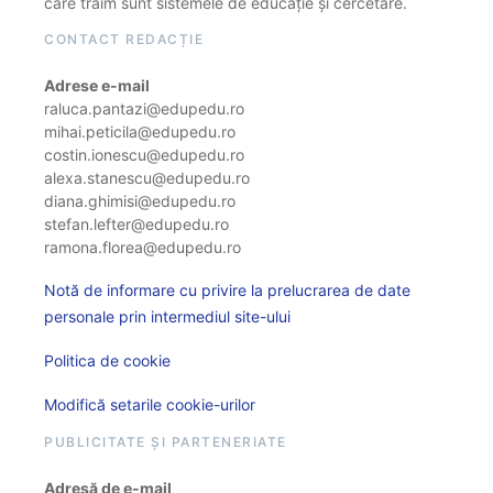
care trăim sunt sistemele de educație și cercetare.
CONTACT REDACȚIE
Adrese e-mail
raluca.pantazi@edupedu.ro
mihai.peticila@edupedu.ro
costin.ionescu@edupedu.ro
alexa.stanescu@edupedu.ro
diana.ghimisi@edupedu.ro
stefan.lefter@edupedu.ro
ramona.florea@edupedu.ro
Notă de informare cu privire la prelucrarea de date
personale prin intermediul site-ului
Politica de cookie
Modifică setarile cookie-urilor
PUBLICITATE ȘI PARTENERIATE
Adresă de e-mail