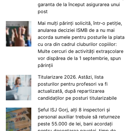
garanta de la început asigurarea unui
post
Mai mulți părinți solicită, într-o petiție,
anularea deciziei ISMB de a nu mai
acorda sumele pentru posturile la plata
cu ora din cadrul cluburilor copiilor:
Multe cercuri de activități extrașcolare
vor dispărea de la 1 septembrie, spun
părinții
Titularizare 2026. Astăzi, lista
posturilor pentru profesori va fi
actualizată, după repartizarea
candidaților pe posturi titularizabile
Șeful ISJ Gorj, alți 8 inspectori și
personal auxiliar trebuie să returneze
peste 55.000 de lei, bani acordați
pentru decontarea navetei, timp de