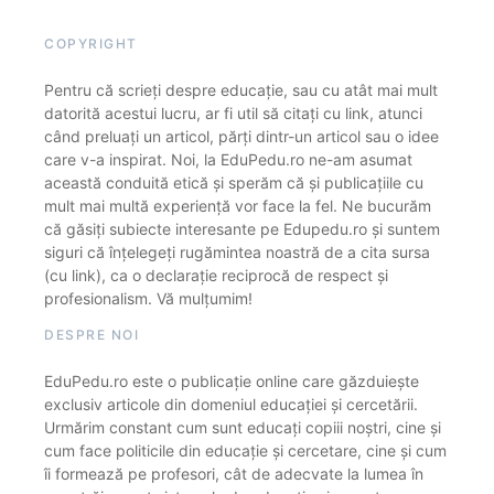
COPYRIGHT
Pentru că scrieți despre educație, sau cu atât mai mult
datorită acestui lucru, ar fi util să citați cu link, atunci
când preluați un articol, părți dintr-un articol sau o idee
care v-a inspirat. Noi, la EduPedu.ro ne-am asumat
această conduită etică și sperăm că și publicațiile cu
mult mai multă experiență vor face la fel. Ne bucurăm
că găsiți subiecte interesante pe Edupedu.ro și suntem
siguri că înțelegeți rugămintea noastră de a cita sursa
(cu link), ca o declarație reciprocă de respect și
profesionalism. Vă mulțumim!
DESPRE NOI
EduPedu.ro este o publicație online care găzduiește
exclusiv articole din domeniul educației și cercetării.
Urmărim constant cum sunt educați copiii noștri, cine și
cum face politicile din educație și cercetare, cine și cum
îi formează pe profesori, cât de adecvate la lumea în