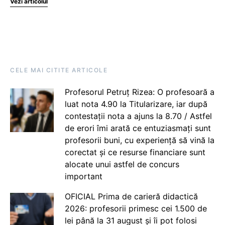
Vezi articolul
CELE MAI CITITE ARTICOLE
Profesorul Petruț Rizea: O profesoară a
luat nota 4.90 la Titularizare, iar după
contestații nota a ajuns la 8.70 / Astfel
de erori îmi arată ce entuziasmați sunt
profesorii buni, cu experiență să vină la
corectat și ce resurse financiare sunt
alocate unui astfel de concurs
important
OFICIAL Prima de carieră didactică
2026: profesorii primesc cei 1.500 de
lei până la 31 august și îi pot folosi