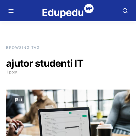
BROWSING TAG
ajutor studenti IT
1 post
Știri