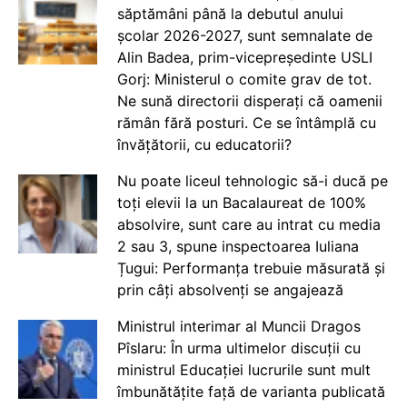
săptămâni până la debutul anului
școlar 2026-2027, sunt semnalate de
Alin Badea, prim-vicepreședinte USLI
Gorj: Ministerul o comite grav de tot.
Ne sună directorii disperați că oamenii
rămân fără posturi. Ce se întâmplă cu
învățătorii, cu educatorii?
Nu poate liceul tehnologic să-i ducă pe
toți elevii la un Bacalaureat de 100%
absolvire, sunt care au intrat cu media
2 sau 3, spune inspectoarea Iuliana
Țugui: Performanța trebuie măsurată și
prin câți absolvenți se angajează
Ministrul interimar al Muncii Dragos
Pîslaru: În urma ultimelor discuții cu
ministrul Educației lucrurile sunt mult
îmbunătățite față de varianta publicată