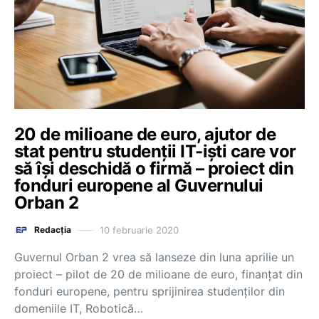
20 de milioane de euro, ajutor de
stat pentru studenții IT-iști care vor
să își deschidă o firmă – proiect din
fonduri europene al Guvernului
Orban 2
10 februarie 2020
Redacția
Guvernul Orban 2 vrea să lanseze din luna aprilie un
proiect – pilot de 20 de milioane de euro, finanțat din
fonduri europene, pentru sprijinirea studenților din
domeniile IT, Robotică…