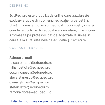
DESPRE NOI
EduPedu.ro este o publicație online care găzduiește
exclusiv articole din domeniul educației și cercetării.
Urmărim constant cum sunt educați copiii noștri, cine și
cum face politicile din educație și cercetare, cine și cum
îi formează pe profesori, cât de adecvate la lumea în
care trăim sunt sistemele de educație și cercetare.
CONTACT REDACȚIE
Adrese e-mail
raluca.pantazi@edupedu.ro
mihai.peticila@edupedu.ro
costin.ionescu@edupedu.ro
alexa.stanescu@edupedu.ro
diana.ghimisi@edupedu.ro
stefan.lefter@edupedu.ro
ramona.florea@edupedu.ro
Notă de informare cu privire la prelucrarea de date