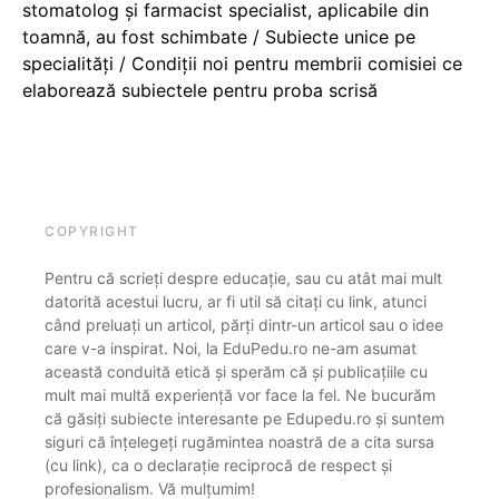
stomatolog și farmacist specialist, aplicabile din
toamnă, au fost schimbate / Subiecte unice pe
specialități / Condiții noi pentru membrii comisiei ce
elaborează subiectele pentru proba scrisă
COPYRIGHT
Pentru că scrieți despre educație, sau cu atât mai mult
datorită acestui lucru, ar fi util să citați cu link, atunci
când preluați un articol, părți dintr-un articol sau o idee
care v-a inspirat. Noi, la EduPedu.ro ne-am asumat
această conduită etică și sperăm că și publicațiile cu
mult mai multă experiență vor face la fel. Ne bucurăm
că găsiți subiecte interesante pe Edupedu.ro și suntem
siguri că înțelegeți rugămintea noastră de a cita sursa
(cu link), ca o declarație reciprocă de respect și
profesionalism. Vă mulțumim!