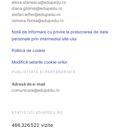
alexa.stanescu@edupedu.ro
diana.ghimisi@edupedu.ro
stefan.lefter@edupedu.ro
ramona.florea@edupedu.ro
Notă de informare cu privire la prelucrarea de date
personale prin intermediul site-ului
Politica de cookie
Modifică setarile cookie-urilor
PUBLICITATE ȘI PARTENERIATE
Adresă de e-mail
comunicare@edupedu.ro
STATISTICI EDUPEDU.RO
466.326.522 vizite