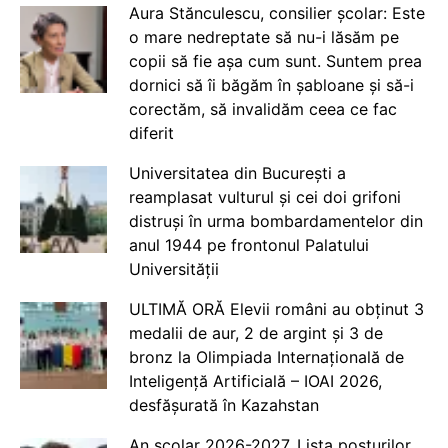
Aura Stănculescu, consilier școlar: Este
o mare nedreptate să nu-i lăsăm pe
copii să fie așa cum sunt. Suntem prea
dornici să îi băgăm în șabloane și să-i
corectăm, să invalidăm ceea ce fac
diferit
Universitatea din București a
reamplasat vulturul și cei doi grifoni
distruși în urma bombardamentelor din
anul 1944 pe frontonul Palatului
Universității
ULTIMĂ ORĂ Elevii români au obținut 3
medalii de aur, 2 de argint și 3 de
bronz la Olimpiada Internațională de
Inteligență Artificială – IOAI 2026,
desfășurată în Kazahstan
An școlar 2026-2027. Lista posturilor