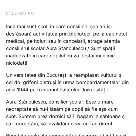
CELE MAI NOI
Încă mai sunt școli în care consilierii școlari își
desfășoară activitatea prin biblioteci, pe la cabinetul
medical, pe holuri sau în cancelarii, atrage atenția
consilierul școlar Aura Stănculescu / Sunt spații
inadecvate în care copilul nu va destăinui nimic
niciodată
Universitatea din București a reamplasat vulturul și
cei doi grifoni distruși în urma bombardamentelor din
anul 1944 pe frontonul Palatului Universității
Aura Stănculescu, consilier școlar: Este o mare
nedreptate să nu-i lăsăm pe copii să fie așa cum
sunt. Suntem prea dornici să îi băgăm în șabloane și
să-i corectăm, să invalidăm ceea ce fac diferit
Bugetele reale ale reconectării diasporei științifice și