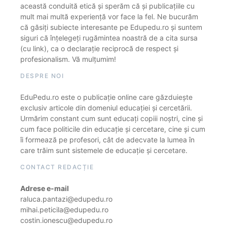
această conduită etică și sperăm că și publicațiile cu
mult mai multă experiență vor face la fel. Ne bucurăm
că găsiți subiecte interesante pe Edupedu.ro și suntem
siguri că înțelegeți rugămintea noastră de a cita sursa
(cu link), ca o declarație reciprocă de respect și
profesionalism. Vă mulțumim!
DESPRE NOI
EduPedu.ro este o publicație online care găzduiește
exclusiv articole din domeniul educației și cercetării.
Urmărim constant cum sunt educați copiii noștri, cine și
cum face politicile din educație și cercetare, cine și cum
îi formează pe profesori, cât de adecvate la lumea în
care trăim sunt sistemele de educație și cercetare.
CONTACT REDACȚIE
Adrese e-mail
raluca.pantazi@edupedu.ro
mihai.peticila@edupedu.ro
costin.ionescu@edupedu.ro