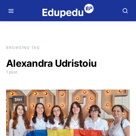
BROWSING TAG
Alexandra Udristoiu
1 post
Știri