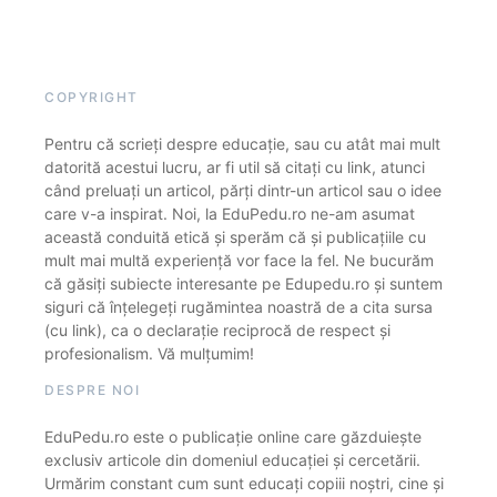
COPYRIGHT
Pentru că scrieți despre educație, sau cu atât mai mult
datorită acestui lucru, ar fi util să citați cu link, atunci
când preluați un articol, părți dintr-un articol sau o idee
care v-a inspirat. Noi, la EduPedu.ro ne-am asumat
această conduită etică și sperăm că și publicațiile cu
mult mai multă experiență vor face la fel. Ne bucurăm
că găsiți subiecte interesante pe Edupedu.ro și suntem
siguri că înțelegeți rugămintea noastră de a cita sursa
(cu link), ca o declarație reciprocă de respect și
profesionalism. Vă mulțumim!
DESPRE NOI
EduPedu.ro este o publicație online care găzduiește
exclusiv articole din domeniul educației și cercetării.
Urmărim constant cum sunt educați copiii noștri, cine și