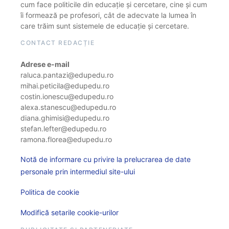
cum face politicile din educație și cercetare, cine și cum
îi formează pe profesori, cât de adecvate la lumea în
care trăim sunt sistemele de educație și cercetare.
CONTACT REDACȚIE
Adrese e-mail
raluca.pantazi@edupedu.ro
mihai.peticila@edupedu.ro
costin.ionescu@edupedu.ro
alexa.stanescu@edupedu.ro
diana.ghimisi@edupedu.ro
stefan.lefter@edupedu.ro
ramona.florea@edupedu.ro
Notă de informare cu privire la prelucrarea de date
personale prin intermediul site-ului
Politica de cookie
Modifică setarile cookie-urilor