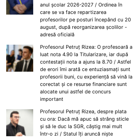
anul școlar 2026-2027 / Ordinea în
care se va face repartizarea
profesorilor pe posturi începând cu 20
august, după reorganizarea școlilor -
adresă oficială
Profesorul Petruț Rizea: O profesoară a
luat nota 4.90 la Titularizare, iar după
contestații nota a ajuns la 8.70 / Astfel
de erori îmi arată ce entuziasmați sunt
profesorii buni, cu experiență să vină la
corectat și ce resurse financiare sunt
alocate unui astfel de concurs
important
Profesorul Petruț Rizea, despre plata
cu ora: Dacă mă apuc să strâng sticle
și să le duc la SGR, câștig mai mult
într-o zi / Statul îți aruncă niște