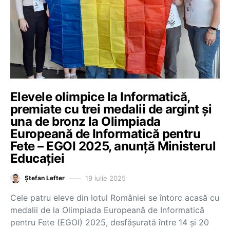
Elevele olimpice la Informatică,
premiate cu trei medalii de argint și
una de bronz la Olimpiada
Europeană de Informatică pentru
Fete – EGOI 2025, anunță Ministerul
Educației
19 iulie 2025
Ștefan Lefter
Cele patru eleve din lotul României se întorc acasă cu
medalii de la Olimpiada Europeană de Informatică
pentru Fete (EGOI) 2025, desfășurată între 14 și 20