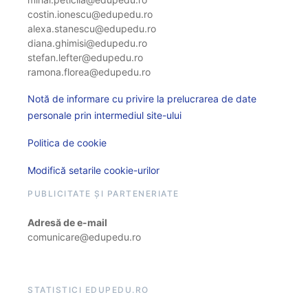
costin.ionescu@edupedu.ro
alexa.stanescu@edupedu.ro
diana.ghimisi@edupedu.ro
stefan.lefter@edupedu.ro
ramona.florea@edupedu.ro
Notă de informare cu privire la prelucrarea de date
personale prin intermediul site-ului
Politica de cookie
Modifică setarile cookie-urilor
PUBLICITATE ȘI PARTENERIATE
Adresă de e-mail
comunicare@edupedu.ro
STATISTICI EDUPEDU.RO