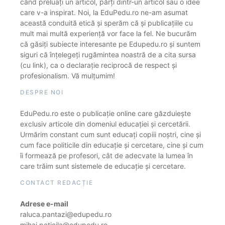
când preluați un articol, părți dintr-un articol sau o idee
care v-a inspirat. Noi, la EduPedu.ro ne-am asumat
această conduită etică și sperăm că și publicațiile cu
mult mai multă experiență vor face la fel. Ne bucurăm
că găsiți subiecte interesante pe Edupedu.ro și suntem
siguri că înțelegeți rugămintea noastră de a cita sursa
(cu link), ca o declarație reciprocă de respect și
profesionalism. Vă mulțumim!
DESPRE NOI
EduPedu.ro este o publicație online care găzduiește
exclusiv articole din domeniul educației și cercetării.
Urmărim constant cum sunt educați copiii noștri, cine și
cum face politicile din educație și cercetare, cine și cum
îi formează pe profesori, cât de adecvate la lumea în
care trăim sunt sistemele de educație și cercetare.
CONTACT REDACȚIE
Adrese e-mail
raluca.pantazi@edupedu.ro
mihai.peticila@edupedu.ro