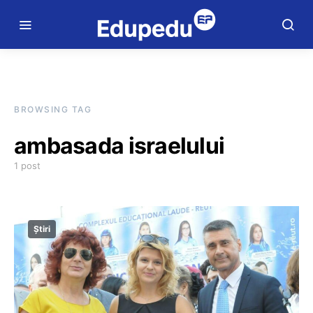
BROWSING TAG
ambasada israelului
1 post
Știri