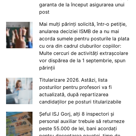
garanta de la început asigurarea unui
post
Mai mulți părinți solicită, într-o petiție,
anularea deciziei ISMB de a nu mai
acorda sumele pentru posturile la plata
cu ora din cadrul cluburilor copiilor:
Multe cercuri de activități extrașcolare
vor dispărea de la 1 septembrie, spun
părinții
Titularizare 2026. Astăzi, lista
posturilor pentru profesori va fi
actualizată, după repartizarea
candidaților pe posturi titularizabile
Șeful ISJ Gorj, alți 8 inspectori și
personal auxiliar trebuie să returneze
peste 55.000 de lei, bani acordați
pentru decontarea navetei, timp de