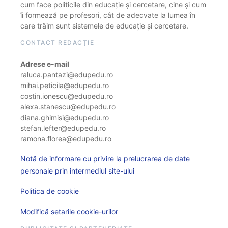
cum face politicile din educație și cercetare, cine și cum
îi formează pe profesori, cât de adecvate la lumea în
care trăim sunt sistemele de educație și cercetare.
CONTACT REDACȚIE
Adrese e-mail
raluca.pantazi@edupedu.ro
mihai.peticila@edupedu.ro
costin.ionescu@edupedu.ro
alexa.stanescu@edupedu.ro
diana.ghimisi@edupedu.ro
stefan.lefter@edupedu.ro
ramona.florea@edupedu.ro
Notă de informare cu privire la prelucrarea de date
personale prin intermediul site-ului
Politica de cookie
Modifică setarile cookie-urilor