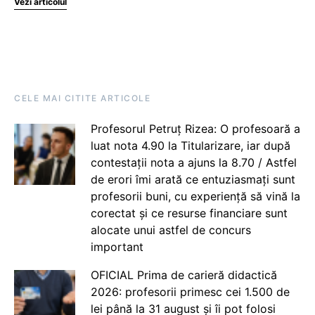
Vezi articolul
CELE MAI CITITE ARTICOLE
Profesorul Petruț Rizea: O profesoară a
luat nota 4.90 la Titularizare, iar după
contestații nota a ajuns la 8.70 / Astfel
de erori îmi arată ce entuziasmați sunt
profesorii buni, cu experiență să vină la
corectat și ce resurse financiare sunt
alocate unui astfel de concurs
important
OFICIAL Prima de carieră didactică
2026: profesorii primesc cei 1.500 de
lei până la 31 august și îi pot folosi