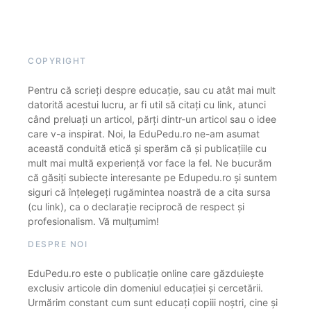
COPYRIGHT
Pentru că scrieți despre educație, sau cu atât mai mult
datorită acestui lucru, ar fi util să citați cu link, atunci
când preluați un articol, părți dintr-un articol sau o idee
care v-a inspirat. Noi, la EduPedu.ro ne-am asumat
această conduită etică și sperăm că și publicațiile cu
mult mai multă experiență vor face la fel. Ne bucurăm
că găsiți subiecte interesante pe Edupedu.ro și suntem
siguri că înțelegeți rugămintea noastră de a cita sursa
(cu link), ca o declarație reciprocă de respect și
profesionalism. Vă mulțumim!
DESPRE NOI
EduPedu.ro este o publicație online care găzduiește
exclusiv articole din domeniul educației și cercetării.
Urmărim constant cum sunt educați copiii noștri, cine și